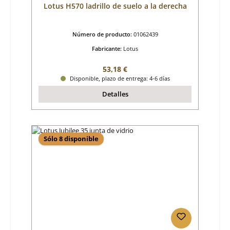
Lotus H570 ladrillo de suelo a la derecha
Número de producto:
01062439
Fabricante:
Lotus
Precio normal:
53,18 €
Disponible, plazo de entrega: 4-6 días
Detalles
Sólo 8 disponible