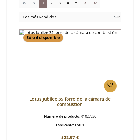
Página
Página
Página
Página
Página
1
2
3
4
5
Sólo 6 disponible
Lotus Jubilee 35 forro de la cámara de
combustión
Número de producto:
01027730
Fabricante:
Lotus
Precio normal:
522,97 €