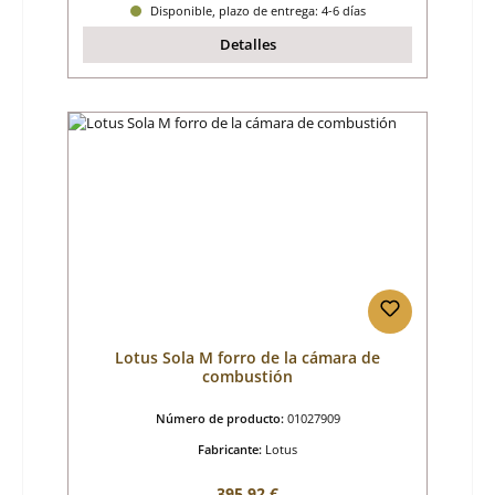
Disponible, plazo de entrega: 4-6 días
Detalles
Lotus Sola M forro de la cámara de
combustión
Número de producto:
01027909
Fabricante:
Lotus
Precio normal:
395,92 €