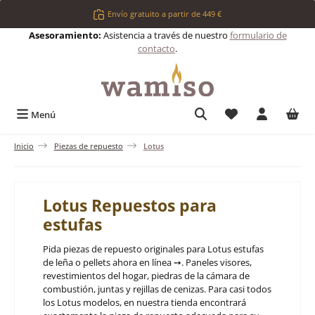
Saltar al contenido principal
Envío gratuito a partir de 449 €
Asesoramiento:
Asistencia a través de nuestro
formulario de
contacto
.
Tienes 0 artículos 
Menú
Inicio
Piezas de repuesto
Lotus
Lotus Repuestos para
estufas
Pida piezas de repuesto originales para Lotus estufas
de leña o pellets ahora en línea ➙. Paneles visores,
revestimientos del hogar, piedras de la cámara de
combustión, juntas y rejillas de cenizas. Para casi todos
los Lotus modelos, en nuestra tienda encontrará