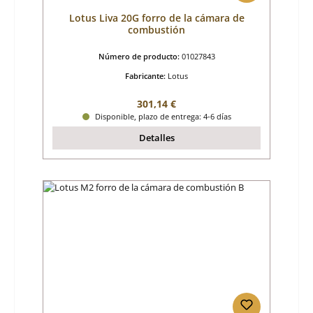
Lotus Liva 20G forro de la cámara de
combustión
Número de producto:
01027843
Fabricante:
Lotus
Precio normal:
301,14 €
Disponible, plazo de entrega: 4-6 días
Detalles