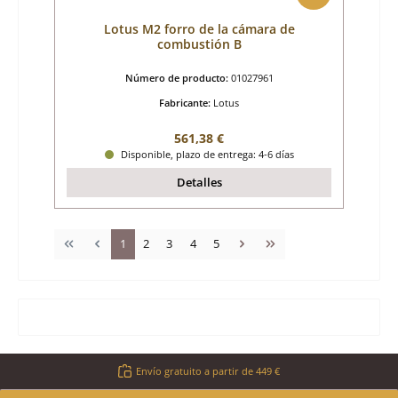
Lotus M2 forro de la cámara de
combustión B
Número de producto:
01027961
Fabricante:
Lotus
Precio normal:
561,38 €
Disponible, plazo de entrega: 4-6 días
Detalles
Página
Página
Página
Página
Página
1
2
3
4
5
Envío gratuito a partir de 449 €