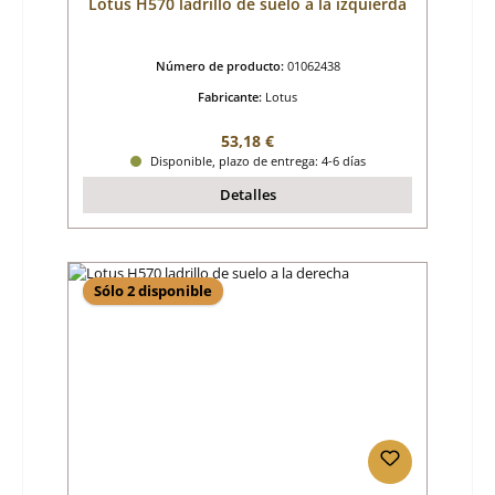
Lotus H570 ladrillo de suelo a la izquierda
Número de producto:
01062438
Fabricante:
Lotus
Precio normal:
53,18 €
Disponible, plazo de entrega: 4-6 días
Detalles
Sólo 2 disponible