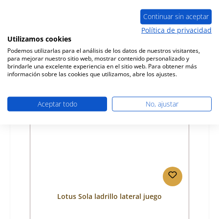
Número de producto:
01027913
Fabricante:
Lotus
Continuar sin aceptar
Política de privacidad
Precio normal:
395,92 €
Utilizamos cookies
Disponible, plazo de entrega: 4-6 días
Podemos utilizarlas para el análisis de los datos de nuestros visitantes,
Detalles
para mejorar nuestro sitio web, mostrar contenido personalizado y
brindarle una excelente experiencia en el sitio web. Para obtener más
información sobre las cookies que utilizamos, abre los ajustes.
Aceptar todo
No, ajustar
Lotus Sola ladrillo lateral juego