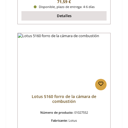
Precio normal:
71,59 €
Disponible, plazo de entrega: 4-6 días
Detalles
Lotus 5160 forro de la cámara de
combustión
Número de producto:
01027552
Fabricante:
Lotus