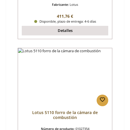
Fabricante:
Lotus
Precio normal:
411,76 €
Disponible, plazo de entrega: 4-6 días
Detalles
Lotus 5110 forro de la cámara de
combustión
Número de producto:
01027354