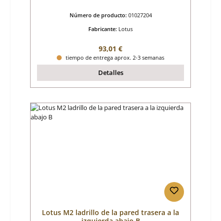
Número de producto:
01027204
Fabricante:
Lotus
Precio normal:
93,01 €
tiempo de entrega aprox. 2-3 semanas
Detalles
Lotus M2 ladrillo de la pared trasera a la
izquierda abajo B