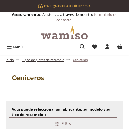
Saltar al contenido principal
Envío gratuito a partir de 449 €
Asesoramiento:
Asistencia a través de nuestro
formulario de
contacto
.
Tienes 0 artículos 
Menú
Inicio
Tipos de piezas de recambio
Ceniceros
Ceniceros
Aquí puede seleccionar su fabricante, su modelo y su
tipo de recambio :
Filtro