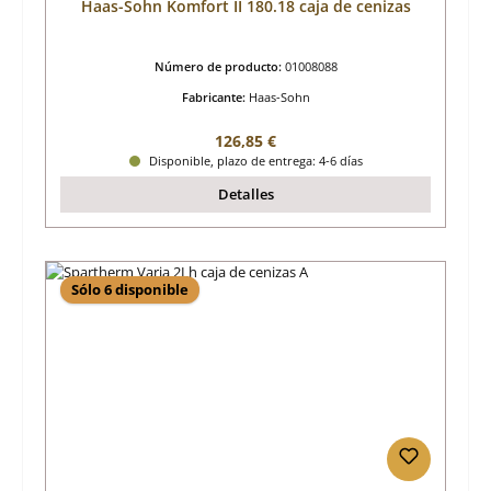
Haas-Sohn Komfort II 180.18 caja de cenizas
Número de producto:
01008088
Fabricante:
Haas-Sohn
Precio normal:
126,85 €
Disponible, plazo de entrega: 4-6 días
Detalles
Sólo 6 disponible