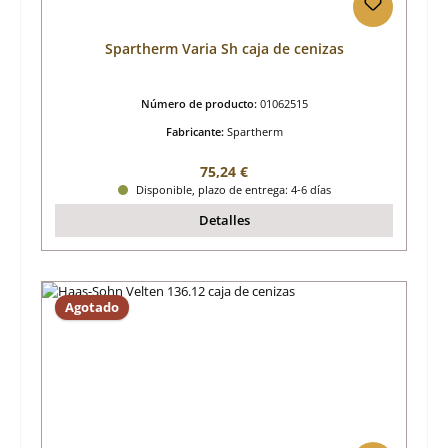
Spartherm Varia Sh caja de cenizas
Número de producto:
01062515
Fabricante:
Spartherm
Precio normal:
75,24 €
Disponible, plazo de entrega: 4-6 días
Detalles
Agotado