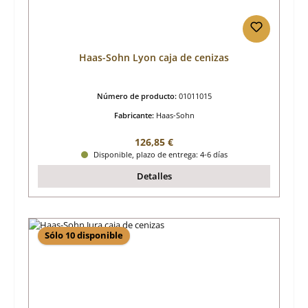
Haas-Sohn Lyon caja de cenizas
Número de producto:
01011015
Fabricante:
Haas-Sohn
Precio normal:
126,85 €
Disponible, plazo de entrega: 4-6 días
Detalles
Sólo 10 disponible