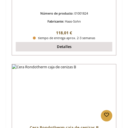
Número de producto:
01001824
Fabricante:
Haas-Sohn
Precio normal:
118,01 €
tiempo de entrega aprox. 2-3 semanas
Detalles
Cera Rondotherm caja de cenizas B