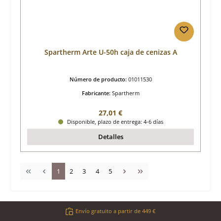
Spartherm Arte U-50h caja de cenizas A
Número de producto:
01011530
Fabricante:
Spartherm
Precio normal:
27,01 €
Disponible, plazo de entrega: 4-6 días
Detalles
Página
Página
Página
Página
Página
1
2
3
4
5
Envío gratuito a partir de 449 €