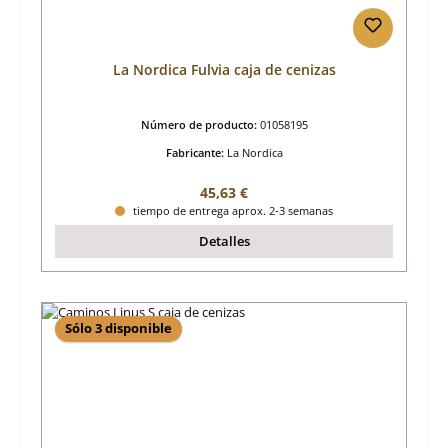
La Nordica Fulvia caja de cenizas
Número de producto:
01058195
Fabricante:
La Nordica
Precio normal:
45,63 €
tiempo de entrega aprox. 2-3 semanas
Detalles
Sólo 3 disponible