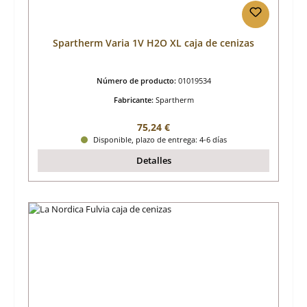
Spartherm Varia 1V H2O XL caja de cenizas
Número de producto:
01019534
Fabricante:
Spartherm
Precio normal:
75,24 €
Disponible, plazo de entrega: 4-6 días
Detalles