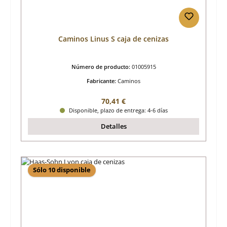
Caminos Linus S caja de cenizas
Número de producto:
01005915
Fabricante:
Caminos
Precio normal:
70,41 €
Disponible, plazo de entrega: 4-6 días
Detalles
Sólo 10 disponible