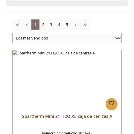
Página
Página
Página
Página
Página
1
2
3
4
5
Spartherm Mini Z1 H2O XL caja de cenizas A
Número de producto:
01016245