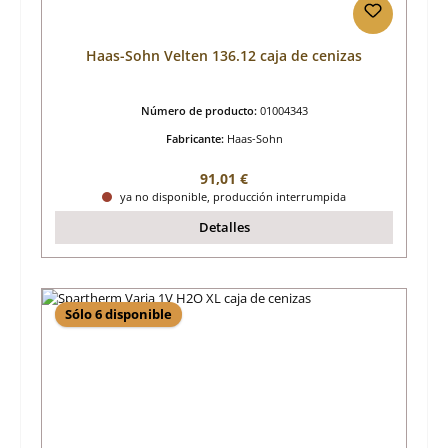
Haas-Sohn Velten 136.12 caja de cenizas
Número de producto:
01004343
Fabricante:
Haas-Sohn
Precio normal:
91,01 €
ya no disponible, producción interrumpida
Detalles
Sólo 6 disponible