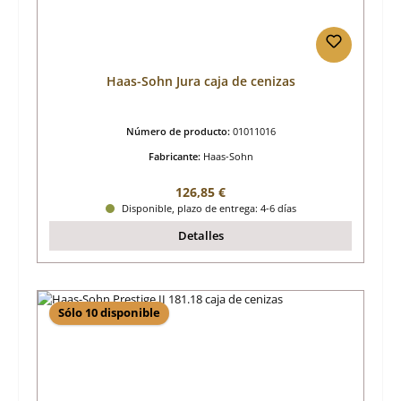
Haas-Sohn Jura caja de cenizas
Número de producto:
01011016
Fabricante:
Haas-Sohn
Precio normal:
126,85 €
Disponible, plazo de entrega: 4-6 días
Detalles
Sólo 10 disponible