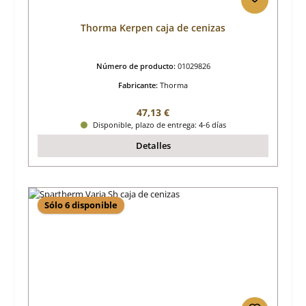
Thorma Kerpen caja de cenizas
Número de producto:
01029826
Fabricante:
Thorma
Precio normal:
47,13 €
Disponible, plazo de entrega: 4-6 días
Detalles
Sólo 6 disponible