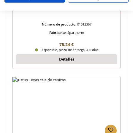
Spartherm Speedy Kh-51 caja de cenizas A
Número de producto:
01012367
Fabricante:
Spartherm
Precio normal:
75,24 €
Disponible, plazo de entrega: 4-6 días
Detalles