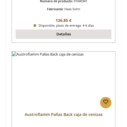
Número de producto:
01040341
Fabricante:
Haas-Sohn
Precio normal:
126,85 €
Disponible, plazo de entrega: 4-6 días
Detalles
Austroflamm Pallas Back caja de cenizas