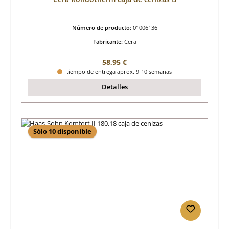
Número de producto:
01006136
Fabricante:
Cera
Precio normal:
58,95 €
tiempo de entrega aprox. 9-10 semanas
Detalles
Sólo 10 disponible