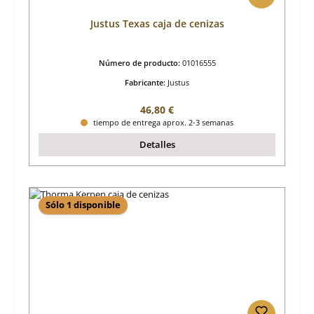
Justus Texas caja de cenizas
Número de producto:
01016555
Fabricante:
Justus
Precio normal:
46,80 €
tiempo de entrega aprox. 2-3 semanas
Detalles
Sólo 1 disponible