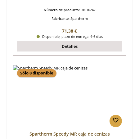
Número de producto:
01016247
Fabricante:
Spartherm
Precio normal:
71,38 €
Disponible, plazo de entrega: 4-6 días
Detalles
Sólo 8 disponible
Spartherm Speedy MR caja de cenizas