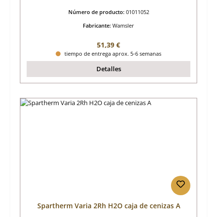
Número de producto:
01011052
Fabricante:
Wamsler
Precio normal:
51,39 €
tiempo de entrega aprox. 5-6 semanas
Detalles
Spartherm Varia 2Rh H2O caja de cenizas A