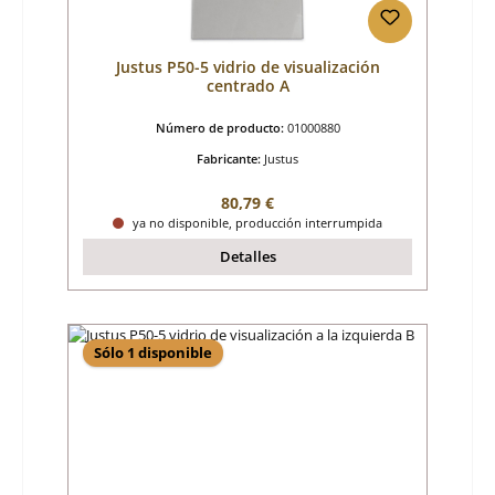
Justus P50-5 vidrio de visualización
centrado A
Número de producto:
01000880
Fabricante:
Justus
Precio normal:
80,79 €
ya no disponible, producción interrumpida
Detalles
Sólo 1 disponible