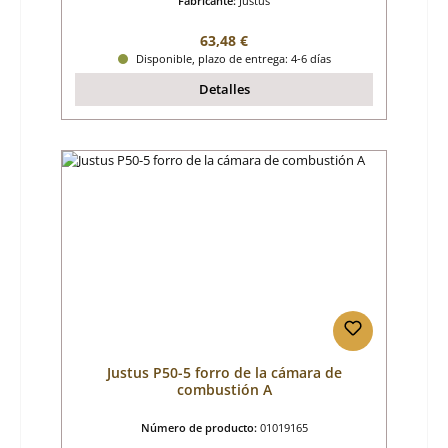
Fabricante:
Justus
Precio normal:
63,48 €
Disponible, plazo de entrega: 4-6 días
Detalles
Justus P50-5 forro de la cámara de
combustión A
Número de producto:
01019165