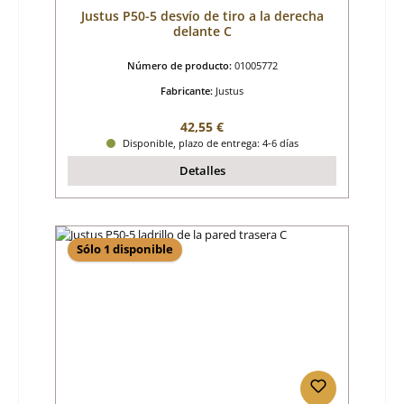
Justus P50-5 desvío de tiro a la derecha
delante C
Número de producto:
01005772
Fabricante:
Justus
Precio normal:
42,55 €
Disponible, plazo de entrega: 4-6 días
Detalles
Sólo 1 disponible