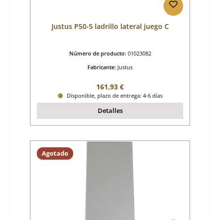
Justus P50-5 ladrillo lateral juego C
Número de producto:
01023082
Fabricante:
Justus
Precio normal:
161,93 €
Disponible, plazo de entrega: 4-6 días
Detalles
Agotado