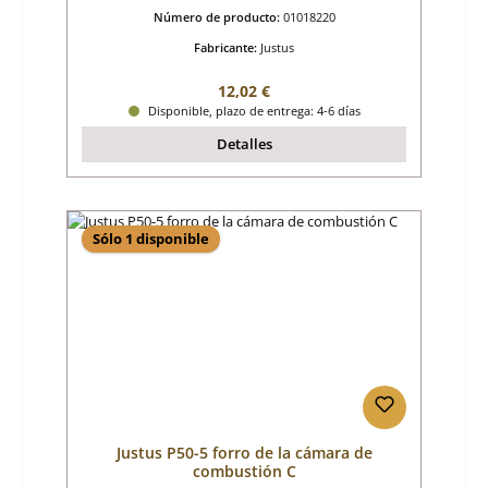
Número de producto:
01018220
Fabricante:
Justus
Precio normal:
12,02 €
Disponible, plazo de entrega: 4-6 días
Detalles
Sólo 1 disponible
Justus P50-5 forro de la cámara de
combustión C