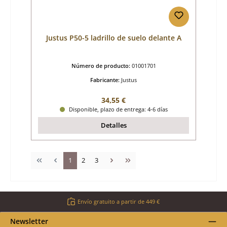
Justus P50-5 ladrillo de suelo delante A
Número de producto:
01001701
Fabricante:
Justus
Precio normal:
34,55 €
Disponible, plazo de entrega: 4-6 días
Detalles
Página
Página
Página
1
2
3
Envío gratuito a partir de 449 €
Newsletter