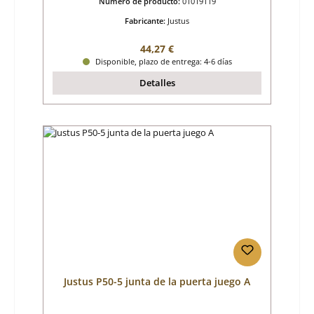
Número de producto:
01019119
Fabricante:
Justus
Precio normal:
44,27 €
Disponible, plazo de entrega: 4-6 días
Detalles
Justus P50-5 junta de la puerta juego A