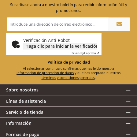
Suscríbase ahora a nuestro boletín para recibir información útil y
promociones.
Dirección
de
correo
electrónico
*
Verificación Anti-Robot
Haga clic para iniciar la verificación
Friendly
Captcha ⇗
Política de privacidad
Al seleccionar continuar, confirmas que has leído nuestra
información de protección de datos
y que has aceptado nuestros
términos y condiciones generales
.
Sobre nosotros
Línea de asistencia
Servicio de tienda
Información
Formas de pago