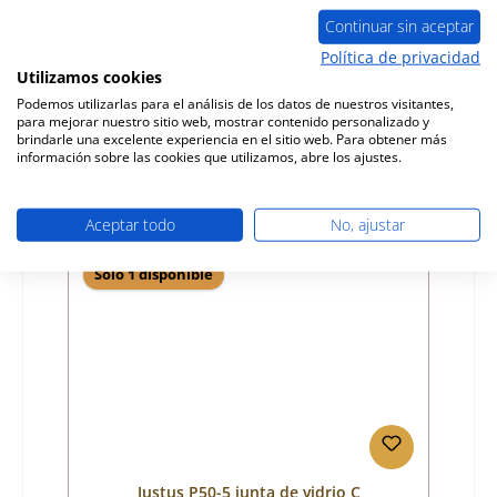
Continuar sin aceptar
Número de producto:
01022740
Política de privacidad
Utilizamos cookies
Fabricante:
Justus
Podemos utilizarlas para el análisis de los datos de nuestros visitantes,
para mejorar nuestro sitio web, mostrar contenido personalizado y
Precio normal:
184,22 €
brindarle una excelente experiencia en el sitio web. Para obtener más
tiempo de entrega aprox. 2-3 semanas
información sobre las cookies que utilizamos, abre los ajustes.
Detalles
Aceptar todo
No, ajustar
Sólo 1 disponible
Justus P50-5 junta de vidrio C