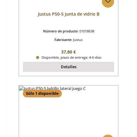
Justus P50-5 junta de vidrio B
Número de producto:
01018638
Fabricante:
Justus
Precio normal:
37,80 €
Disponible, plazo de entrega: 4-6 días
Detalles
Sólo 1 disponible