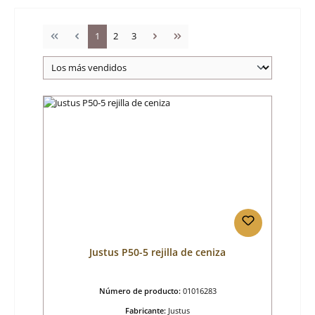
Página
Página
Página
1
2
3
Justus P50-5 rejilla de ceniza
Número de producto:
01016283
Fabricante:
Justus