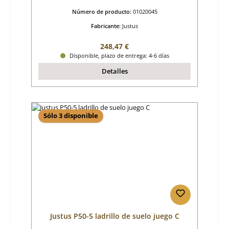
Número de producto:
01020045
Fabricante:
Justus
Precio normal:
248,47 €
Disponible, plazo de entrega: 4-6 días
Detalles
Sólo 3 disponible
Justus P50-5 ladrillo de suelo juego C