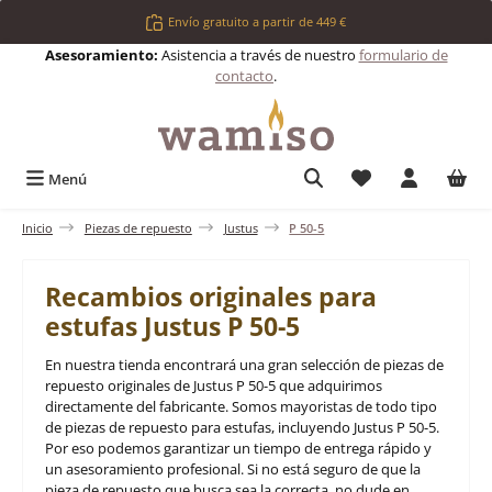
Saltar al contenido principal
Envío gratuito a partir de 449 €
Asesoramiento:
Asistencia a través de nuestro
formulario de
contacto
.
Tienes 0 artículos 
Menú
Inicio
Piezas de repuesto
Justus
P 50-5
Recambios originales para
estufas Justus P 50-5
En nuestra tienda encontrará una gran selección de piezas de
repuesto originales de Justus P 50-5 que adquirimos
directamente del fabricante. Somos mayoristas de todo tipo
de piezas de repuesto para estufas, incluyendo Justus P 50-5.
Por eso podemos garantizar un tiempo de entrega rápido y
un asesoramiento profesional. Si no está seguro de que la
pieza de repuesto que busca sea la correcta, no dude en