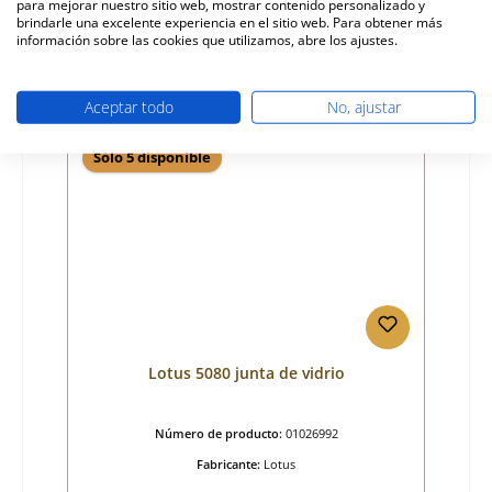
para mejorar nuestro sitio web, mostrar contenido personalizado y
Precio normal:
267,34 €
brindarle una excelente experiencia en el sitio web. Para obtener más
Disponible, plazo de entrega: 4-6 días
información sobre las cookies que utilizamos, abre los ajustes.
Detalles
Aceptar todo
No, ajustar
Sólo 5 disponible
Lotus 5080 junta de vidrio
Número de producto:
01026992
Fabricante:
Lotus