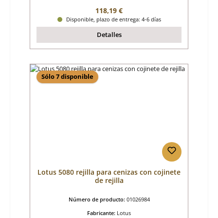
Precio normal:
118,19 €
Disponible, plazo de entrega: 4-6 días
Detalles
Sólo 7 disponible
Lotus 5080 rejilla para cenizas con cojinete
de rejilla
Número de producto:
01026984
Fabricante:
Lotus