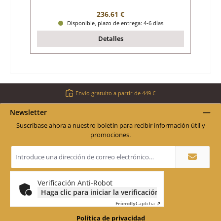
Precio normal:
236,61 €
Disponible, plazo de entrega: 4-6 días
Detalles
Envío gratuito a partir de 449 €
Newsletter
Suscríbase ahora a nuestro boletín para recibir información útil y
promociones.
Dirección
de
correo
electrónico
*
Verificación Anti-Robot
Haga clic para iniciar la verificación
Friendly
Captcha ⇗
Política de privacidad