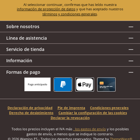
Al seleccionar continuar, confirmas que has leído nuestra
información de protección de datos
y que has aceptado nuestros
términos y condiciones generales
.
Sobre nosotros
Línea de asistencia
Servicio de tienda
Información
Formas de pago
Pago anticipado
PayPal
Apple Pay
Tarjeta de crédito
Declaración de privacidad
Pie de imprenta
Condiciones generales
Derecho de desistimiento
Cambiar la configuración de las cookies
Declarar la revocación
Todos los precios incluyen el IVA más
, los gastos de envío
y los posibles
gastos de envío, a menos que se indique lo contrario.
© 2026 Wamiso ES - Todos los derechos reservados. Theme by
ThemeWare®