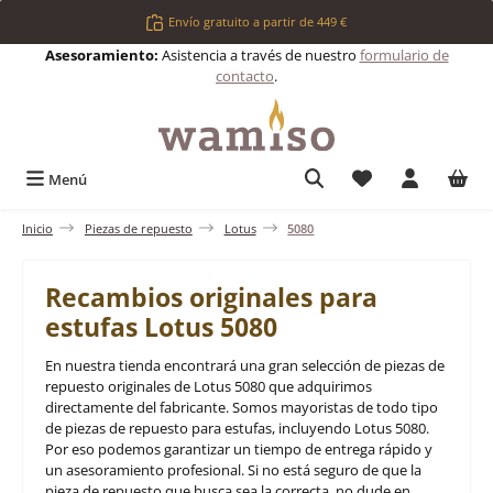
Saltar al contenido principal
Envío gratuito a partir de 449 €
Asesoramiento:
Asistencia a través de nuestro
formulario de
contacto
.
Tienes 0 artículos 
Menú
Inicio
Piezas de repuesto
Lotus
5080
Recambios originales para
estufas Lotus 5080
En nuestra tienda encontrará una gran selección de piezas de
repuesto originales de Lotus 5080 que adquirimos
directamente del fabricante. Somos mayoristas de todo tipo
de piezas de repuesto para estufas, incluyendo Lotus 5080.
Por eso podemos garantizar un tiempo de entrega rápido y
un asesoramiento profesional. Si no está seguro de que la
pieza de repuesto que busca sea la correcta, no dude en