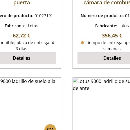
puerta
cámara de combus
ro de producto:
01027191
Número de producto:
01
Fabricante:
Lotus
Fabricante:
Lotus
Precio normal:
Precio norm
62,72 €
356,45 €
onible, plazo de entrega: 4-
tiempo de entrega apr
6 días
semanas
Detalles
Detalles