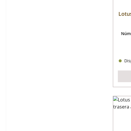
Lotus
Núme
Disp