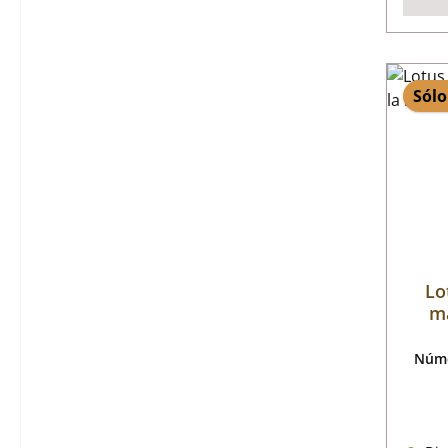
Sólo
Lo
ma
Núme