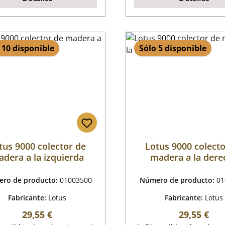
 10 disponible
Sólo 5 disponible
tus 9000 colector de
Lotus 9000 colect
dera a la izquierda
madera a la dere
ro de producto:
01003500
Número de producto:
01
Fabricante:
Lotus
Fabricante:
Lotus
Precio normal:
Precio nor
29,55 €
29,55 €