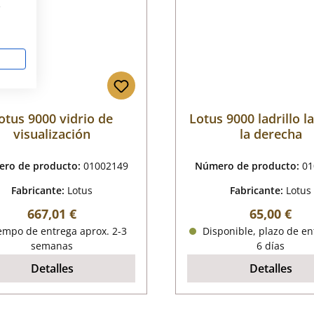
s
otus 9000 vidrio de
Lotus 9000 ladrillo la
visualización
la derecha
ro de producto:
01002149
Número de producto:
01
Fabricante:
Lotus
Fabricante:
Lotus
Precio normal:
Precio nor
667,01 €
65,00 €
empo de entrega aprox. 2-3
Disponible, plazo de en
semanas
6 días
Detalles
Detalles