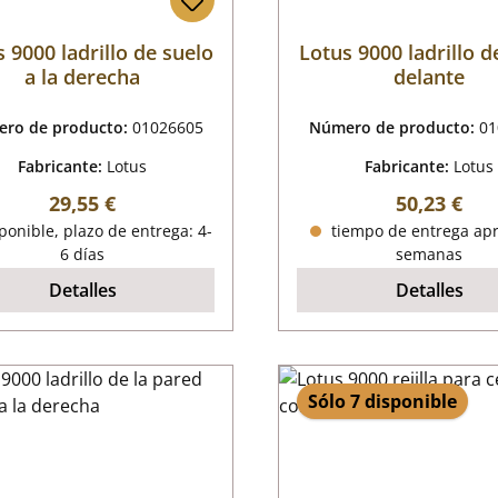
 9000 ladrillo de suelo
Lotus 9000 ladrillo d
a la derecha
delante
ro de producto:
01026605
Número de producto:
01
Fabricante:
Lotus
Fabricante:
Lotus
Precio normal:
Precio nor
29,55 €
50,23 €
onible, plazo de entrega: 4-
tiempo de entrega apr
6 días
semanas
Detalles
Detalles
Sólo 7 disponible