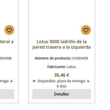
teral a
Lotus 9000 ladrillo de la
pared trasera a la izquierda
003498
Número de producto:
01003499
Fabricante:
Lotus
mal:
Precio normal:
35,46 €
trega: 4-
Disponible, plazo de entrega: 4-
6 días
Detalles