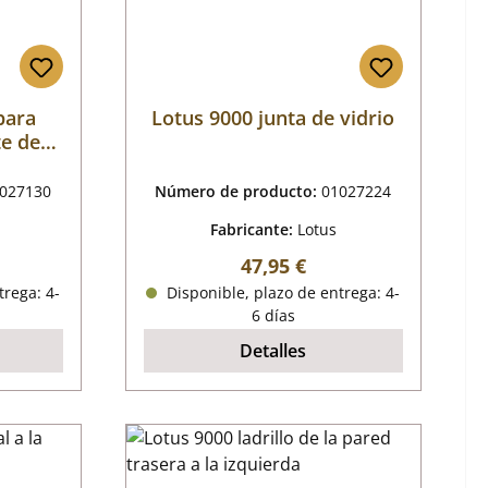
 para
Lotus 9000 junta de vidrio
te de
027130
Número de producto:
01027224
Fabricante:
Lotus
al:
Precio normal:
47,95 €
trega: 4-
Disponible, plazo de entrega: 4-
6 días
Detalles