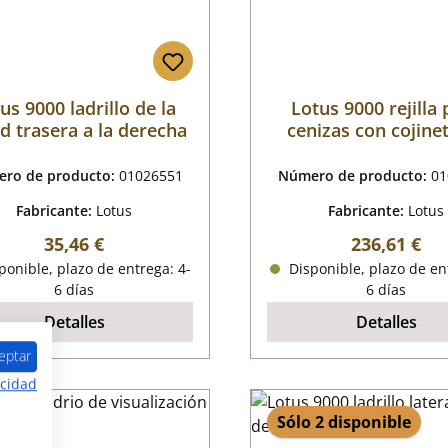
us 9000 ladrillo de la
Lotus 9000 rejilla
d trasera a la derecha
cenizas con cojine
rejilla
ro de producto:
01026551
Número de producto:
01
Fabricante:
Lotus
Fabricante:
Lotus
Precio normal:
Precio norm
35,46 €
236,61 €
onible, plazo de entrega: 4-
Disponible, plazo de en
6 días
6 días
Detalles
Detalles
eptar
acidad
Sólo 2 disponible