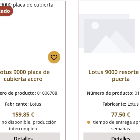
tado
otus 9000 placa de
Lotus 9000 resorte 
cubierta acero
puerta
ro de producto:
01006708
Número de producto:
01
Fabricante:
Lotus
Fabricante:
Lotus
Precio normal:
Precio nor
159,85 €
77,50 €
 no disponible, producción
tiempo de entrega apr
interrumpida
semanas
Detalles
Detalles