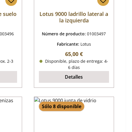
e suelo
Lotus 9000 ladrillo lateral a
la izquierda
003496
Número de producto:
01003497
Fabricante:
Lotus
mal:
Precio normal:
65,00 €
ox. 2-3
Disponible, plazo de entrega: 4-
6 días
Detalles
Sólo 8 disponible