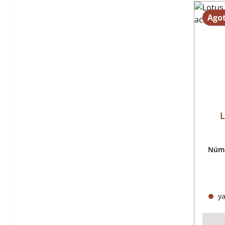
Ago
L
Núme
ya