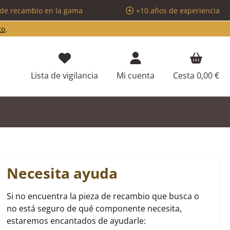
 de recambio en la gama
+10 años de experiencia
to
.
Tienes 0 artículos en tu lista de d
Lista de vigilancia
Mi cuenta
Cesta
0,00 €
Necesita ayuda
Si no encuentra la pieza de recambio que busca o
no está seguro de qué componente necesita,
estaremos encantados de ayudarle: