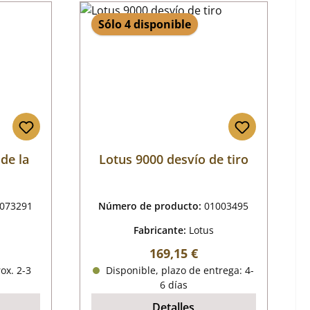
Sólo 4 disponible
de la
Lotus 9000 desvío de tiro
073291
Número de producto:
01003495
Fabricante:
Lotus
mal:
Precio normal:
169,15 €
ox. 2-3
Disponible, plazo de entrega: 4-
6 días
Detalles