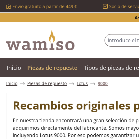
Envío gratuito a partir de 449 €
Socio de servi
tar al contenido principal
Saltar a la búsqueda
Saltar a la navegación principal
A
Inicio
Piezas de repuesto
Tipos de piezas de 
Inicio
Piezas de repuesto
Lotus
9000
Recambios originales 
En nuestra tienda encontrará una gran selección de p
adquirimos directamente del fabricante. Somos mayori
incluyendo Lotus 9000. Por eso podemos garantizar 