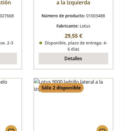
tión
a la izquierda
027668
Número de producto:
01003488
Fabricante:
Lotus
al:
Precio normal:
29,55 €
ox. 2-3
Disponible, plazo de entrega: 4-
6 días
Detalles
Sólo 2 disponible