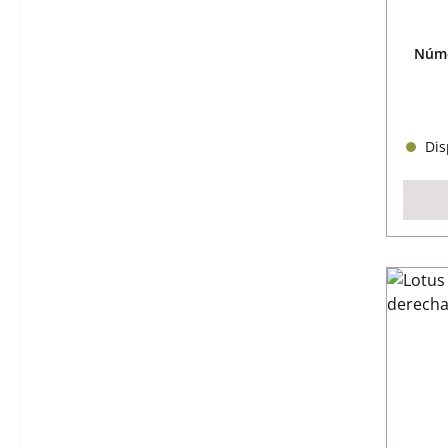
Núme
Disp