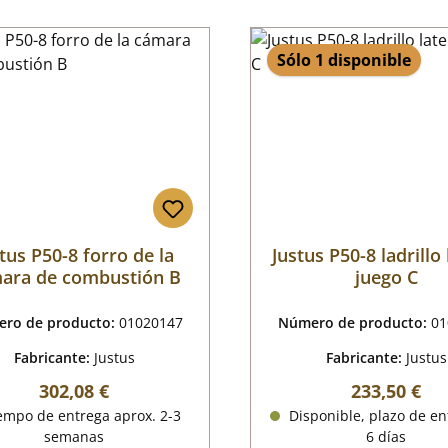
Sólo 1 disponible
tus P50-8 forro de la
Justus P50-8 ladrillo 
ara de combustión B
juego C
ro de producto:
01020147
Número de producto:
01
Fabricante:
Justus
Fabricante:
Justus
Precio normal:
Precio norm
302,08 €
233,50 €
empo de entrega aprox. 2-3
Disponible, plazo de en
semanas
6 días