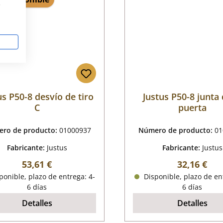
s
us P50-8 desvío de tiro
Justus P50-8 junta 
C
puerta
ro de producto:
01000937
Número de producto:
01
Fabricante:
Justus
Fabricante:
Justus
Precio normal:
Precio nor
53,61 €
32,16 €
onible, plazo de entrega: 4-
Disponible, plazo de en
6 días
6 días
Detalles
Detalles