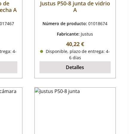
o de
Justus P50-8 junta de vidrio
recha A
A
017467
Número de producto:
01018674
Fabricante:
Justus
mal:
Precio normal:
40,22 €
trega: 4-
Disponible, plazo de entrega: 4-
6 días
Detalles