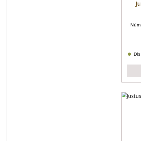
Ju
Núme
Disp