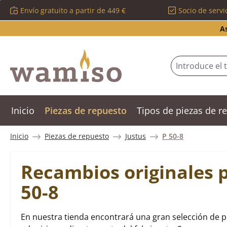
Envío gratuito a partir de 449 €
Socio de servi
tar al contenido principal
Saltar a la búsqueda
Saltar a la navegación principal
A
Inicio
Piezas de repuesto
Tipos de piezas de 
Inicio
Piezas de repuesto
Justus
P 50-8
Recambios originales p
50-8
En nuestra tienda encontrará una gran selección de pi