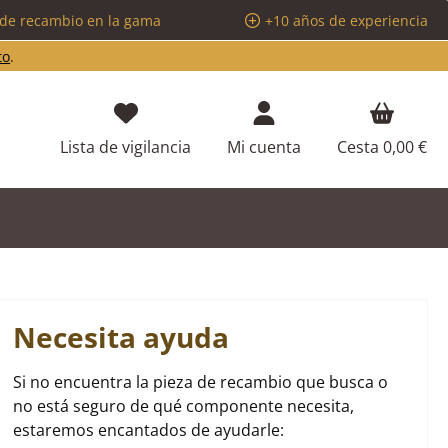
 de recambio en la gama
+10 años de experiencia
to
.
Tienes 0 artículos en tu lista de d
Lista de vigilancia
Mi cuenta
Cesta
0,00 €
Necesita ayuda
Si no encuentra la pieza de recambio que busca o
no está seguro de qué componente necesita,
estaremos encantados de ayudarle: