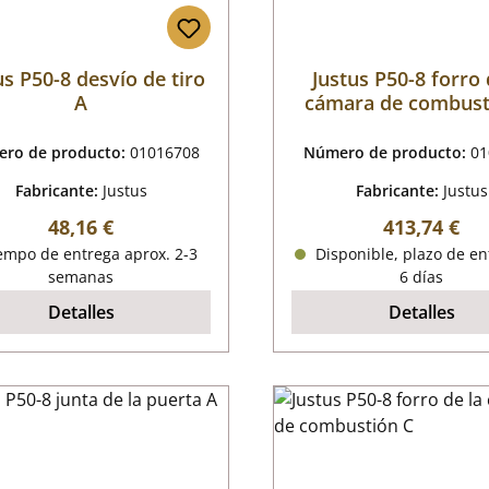
us P50-8 desvío de tiro
Justus P50-8 forro 
A
cámara de combust
ro de producto:
01016708
Número de producto:
01
Fabricante:
Justus
Fabricante:
Justus
Precio normal:
Precio norm
48,16 €
413,74 €
empo de entrega aprox. 2-3
Disponible, plazo de en
semanas
6 días
Detalles
Detalles