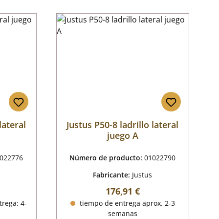
lateral
Justus P50-8 ladrillo lateral
juego A
022776
Número de producto:
01022790
Fabricante:
Justus
al:
Precio normal:
176,91 €
trega: 4-
tiempo de entrega aprox. 2-3
semanas