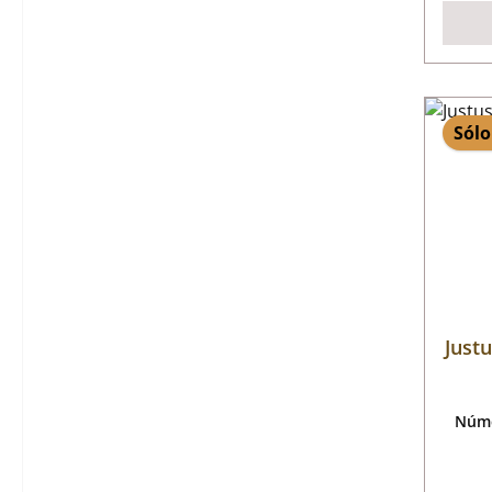
Sólo
Justu
Núme