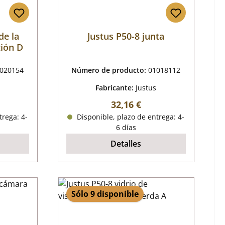
de la
Justus P50-8 junta
ión D
020154
Número de producto:
01018112
Fabricante:
Justus
al:
Precio normal:
32,16 €
trega: 4-
Disponible, plazo de entrega: 4-
6 días
Detalles
Sólo 9 disponible