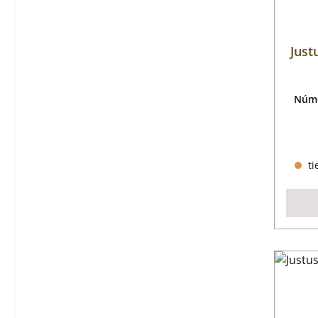
Just
Núme
ti