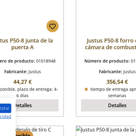
tus P50-8 junta de la
Justus P50-8 forro 
puerta A
cámara de combust
ro de producto:
01018948
Número de producto:
01
Fabricante:
Justus
Fabricante:
Justus
Precio normal:
Precio norm
44,27 €
356,54 €
onible, plazo de entrega: 4-
tiempo de entrega apr
6 días
semanas
Detalles
Detalles
eptar
acidad
 1 disponible