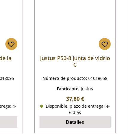
de la
Justus P50-8 junta de vidrio
C
018095
Número de producto:
01018658
Fabricante:
Justus
mal:
Precio normal:
37,80 €
trega: 4-
Disponible, plazo de entrega: 4-
6 días
Detalles