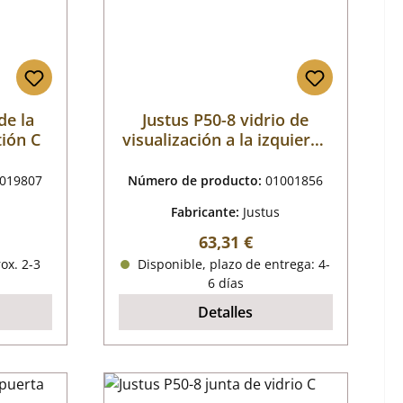
de la
Justus P50-8 vidrio de
ión C
visualización a la izquierda
A
019807
Número de producto:
01001856
Fabricante:
Justus
al:
Precio normal:
63,31 €
ox. 2-3
Disponible, plazo de entrega: 4-
6 días
Detalles