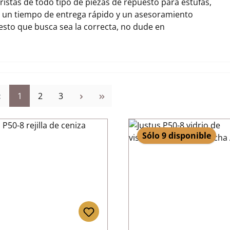
stas de todo tipo de piezas de repuesto para estufas,
r un tiempo de entrega rápido y un asesoramiento
uesto que busca sea la correcta, no dude en
Página
Página
Página
1
2
3
Sólo 9 disponible