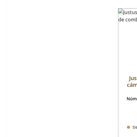
Jus
cám
Núme
ti