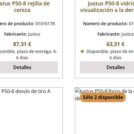
stus P50-8 rejilla de
Justus P50-8 vidri
ceniza
visualización a la de
ro de producto:
01016178
Número de producto:
01
Fabricante:
Justus
Fabricante:
Justus
Precio normal:
Precio nor
87,31 €
63,31 €
onible, plazo de entrega: 4-
Disponible, plazo de en
6 días
6 días
Detalles
Detalles
Sólo 2 disponible