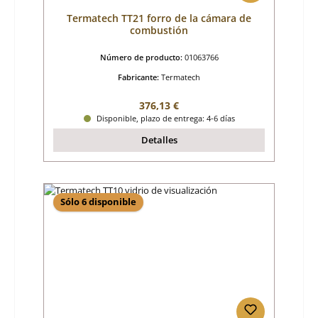
Termatech TT21 forro de la cámara de
combustión
Número de producto:
01063766
Fabricante:
Termatech
Precio normal:
376,13 €
Disponible, plazo de entrega: 4-6 días
Detalles
Sólo 6 disponible