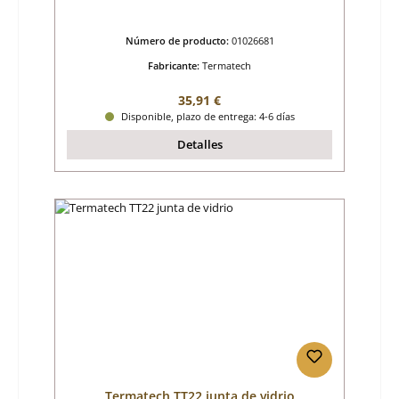
Número de producto:
01026681
Fabricante:
Termatech
Precio normal:
35,91 €
Disponible, plazo de entrega: 4-6 días
Detalles
Termatech TT22 junta de vidrio