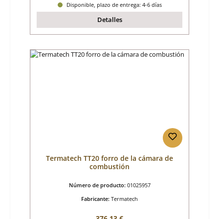
Disponible, plazo de entrega: 4-6 días
Detalles
Termatech TT20 forro de la cámara de
combustión
Número de producto:
01025957
Fabricante:
Termatech
Precio normal:
376,13 €