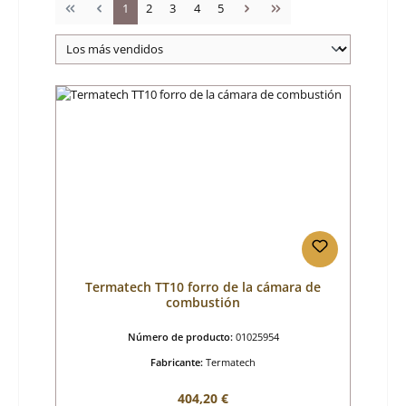
Página
Página
Página
Página
Página
1
2
3
4
5
Termatech TT10 forro de la cámara de
combustión
Número de producto:
01025954
Fabricante:
Termatech
Precio normal:
404,20 €