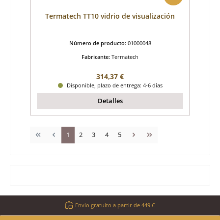
Termatech TT10 vidrio de visualización
Número de producto:
01000048
Fabricante:
Termatech
Precio normal:
314,37 €
Disponible, plazo de entrega: 4-6 días
Detalles
Página
Página
Página
Página
Página
1
2
3
4
5
Envío gratuito a partir de 449 €