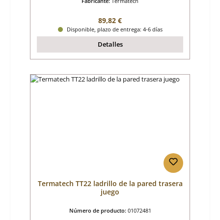
Fabricante:
Termatech
Precio normal:
89,82 €
Disponible, plazo de entrega: 4-6 días
Detalles
Termatech TT22 ladrillo de la pared trasera
juego
Número de producto:
01072481