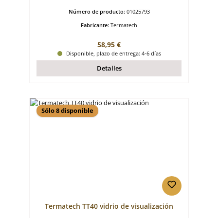
Número de producto:
01025793
Fabricante:
Termatech
Precio normal:
58,95 €
Disponible, plazo de entrega: 4-6 días
Detalles
Sólo 8 disponible
Termatech TT40 vidrio de visualización