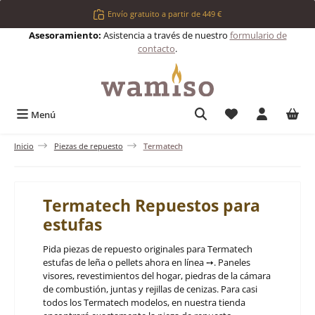
Saltar al contenido principal
Envío gratuito a partir de 449 €
Asesoramiento:
Asistencia a través de nuestro
formulario de
contacto
.
Tienes 0 artículos 
Menú
Inicio
Piezas de repuesto
Termatech
Termatech Repuestos para
estufas
Pida piezas de repuesto originales para Termatech
estufas de leña o pellets ahora en línea ➙. Paneles
visores, revestimientos del hogar, piedras de la cámara
de combustión, juntas y rejillas de cenizas. Para casi
todos los Termatech modelos, en nuestra tienda