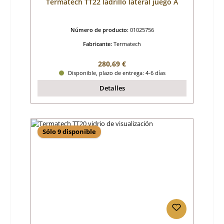
Termatech TT22 ladrillo lateral juego A
Número de producto:
01025756
Fabricante:
Termatech
Precio normal:
280,69 €
Disponible, plazo de entrega: 4-6 días
Detalles
Sólo 9 disponible