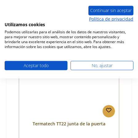
Número de producto:
01026639
Fabricante:
Termatech
Continuar sin aceptar
Política de privacidad
Precio normal:
35,91 €
Utilizamos cookies
Disponible, plazo de entrega: 4-6 días
Podemos utilizarlas para el análisis de los datos de nuestros visitantes,
Detalles
para mejorar nuestro sitio web, mostrar contenido personalizado y
brindarle una excelente experiencia en el sitio web. Para obtener más
información sobre las cookies que utilizamos, abre los ajustes.
Aceptar todo
No, ajustar
Termatech TT22 junta de la puerta