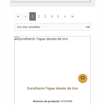
Página
Página
Página
Página
Página
1
2
3
4
5
Eurotherm Topas desvío de tiro
Número de producto:
01031849