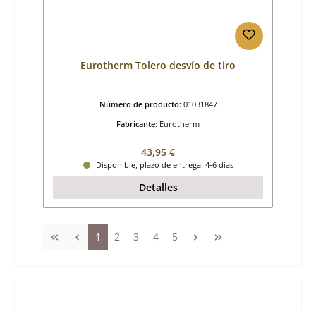
Eurotherm Tolero desvío de tiro
Número de producto:
01031847
Fabricante:
Eurotherm
Precio normal:
43,95 €
Disponible, plazo de entrega: 4-6 días
Detalles
Página
Página
Página
Página
Página
1
2
3
4
5