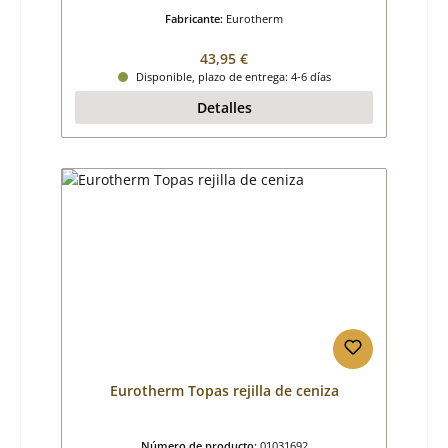
Fabricante:
Eurotherm
Precio normal:
43,95 €
Disponible, plazo de entrega: 4-6 días
Detalles
Eurotherm Topas rejilla de ceniza
Número de producto:
01031692