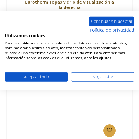
Eurotherm Topas vidrio de visualización a
la derecha
Número de producto:
01031865
Continuar sin aceptar
Fabricante:
Eurotherm
Política de privacidad
Utilizamos cookies
Precio normal:
72,10 €
Podemos utilizarlas para el análisis de los datos de nuestros visitantes,
Disponible, plazo de entrega: 4-6 días
para mejorar nuestro sitio web, mostrar contenido personalizado y
brindarle una excelente experiencia en el sitio web. Para obtener más
Detalles
información sobre las cookies que utilizamos, abre los ajustes.
Aceptar todo
No, ajustar