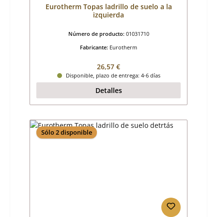
Eurotherm Topas ladrillo de suelo a la
izquierda
Número de producto:
01031710
Fabricante:
Eurotherm
Precio normal:
26,57 €
Disponible, plazo de entrega: 4-6 días
Detalles
Sólo 2 disponible