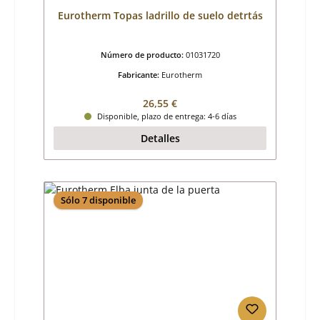
Eurotherm Topas ladrillo de suelo detrtás
Número de producto:
01031720
Fabricante:
Eurotherm
Precio normal:
26,55 €
Disponible, plazo de entrega: 4-6 días
Detalles
Sólo 7 disponible