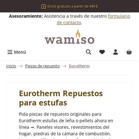
Saltar al contenido principal
Envío gratuito a partir de 449 €
Asesoramiento:
Asistencia a través de nuestro
formulario
de contacto
.
Tienes 0 artícul
Menú
Inicio
Piezas de repuesto
Eurotherm
Eurotherm Repuestos
para estufas
Pida piezas de repuesto originales para
Eurotherm estufas de leña o pellets ahora en
línea ➙. Paneles visores, revestimientos del
hogar, piedras de la cámara de combustión,