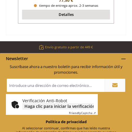
77,50 €
tiempo de entrega aprox. 2-3 semanas
Detalles
Envío gratuito a partir de 449 €
Newsletter
Suscríbase ahora a nuestro boletín para recibir información útil y
promociones.
Dirección
de
correo
electrónico
*
Verificación Anti-Robot
Haga clic para iniciar la verificación
Friendly
Captcha ⇗
Política de privacidad
Al seleccionar continuar, confirmas que has leído nuestra