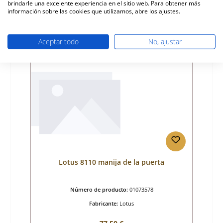
brindarle una excelente experiencia en el sitio web. Para obtener más
tiempo de entrega aprox. 2-3 semanas
información sobre las cookies que utilizamos, abre los ajustes.
Detalles
Aceptar todo
No, ajustar
Lotus 8110 manija de la puerta
Número de producto:
01073578
Fabricante:
Lotus
Precio normal: