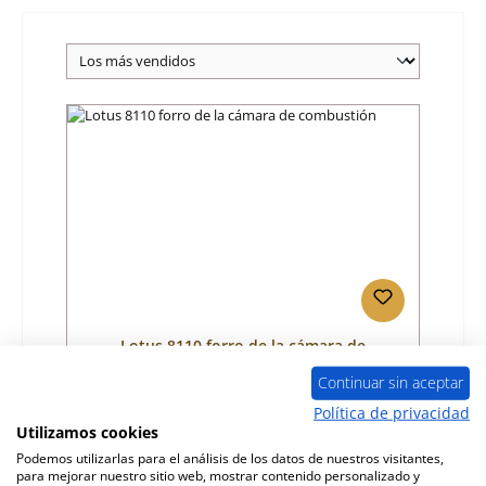
Lotus 8110 forro de la cámara de
combustión
Continuar sin aceptar
Número de producto:
01064025
Política de privacidad
Utilizamos cookies
Fabricante:
Lotus
Podemos utilizarlas para el análisis de los datos de nuestros visitantes,
para mejorar nuestro sitio web, mostrar contenido personalizado y
Precio normal:
583,84 €