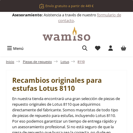
Saltar al contenido principal
Envío gratuito a partir de 449 €
Asesoramiento:
Asistencia a través de nuestro
formulario de
contacto
.
Tienes 0 artículos 
Menú
Inicio
Piezas de repuesto
Lotus
8110
Recambios originales para
estufas Lotus 8110
En nuestra tienda encontrará una gran selección de piezas de
repuesto originales de Lotus 8110 que adquirimos
directamente del fabricante. Somos mayoristas de todo tipo
de piezas de repuesto para estufas, incluyendo Lotus 8110.
Por eso podemos garantizar un tiempo de entrega rápido y
un asesoramiento profesional. Si no está seguro de que la
pieza de repuesto que busca sea la correcta, no dude en