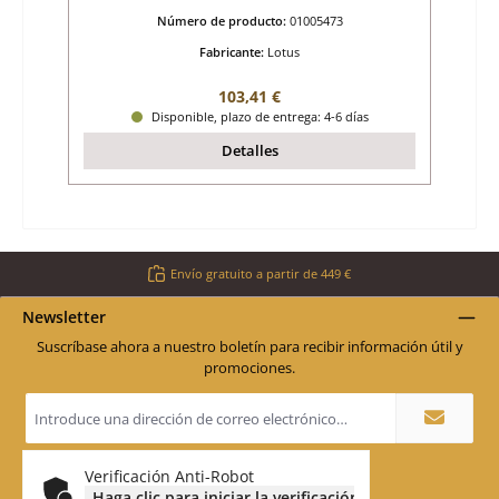
Número de producto:
01005473
Fabricante:
Lotus
Precio normal:
103,41 €
Disponible, plazo de entrega: 4-6 días
Detalles
Envío gratuito a partir de 449 €
Newsletter
Suscríbase ahora a nuestro boletín para recibir información útil y
promociones.
Dirección
de
correo
electrónico
*
Verificación Anti-Robot
Haga clic para iniciar la verificación