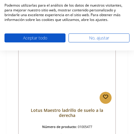
Podemos utilizarlas para el análisis de los datos de nuestros visitantes,
para mejorar nuestro sitio web, mostrar contenido personalizado y
Precio normal:
103,41 €
brindarle una excelente experiencia en el sitio web. Para obtener más
Disponible, plazo de entrega: 4-6 días
información sobre las cookies que utilizamos, abre los ajustes.
Detalles
Aceptar todo
No, ajustar
Lotus Maestro ladrillo de suelo a la
derecha
Número de producto:
01005477