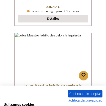
Precio normal:
836,17 €
tiempo de entrega aprox. 2-3 semanas
Detalles
Lotus Maestro ladrillo de suelo a la
izquierda
Continuar sin aceptar
Número de producto:
01005476
Política de privacidad
Utilizamos cookies
Fabricante:
Lotus