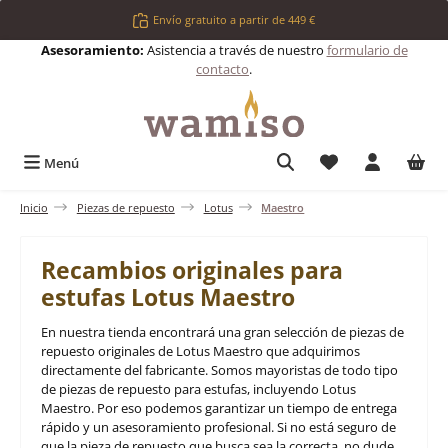
Saltar al contenido principal
Envío gratuito a partir de 449 €
Asesoramiento:
Asistencia a través de nuestro
formulario de
contacto
.
Tienes 0 artículos 
Menú
Inicio
Piezas de repuesto
Lotus
Maestro
Recambios originales para
estufas Lotus Maestro
En nuestra tienda encontrará una gran selección de piezas de
repuesto originales de Lotus Maestro que adquirimos
directamente del fabricante. Somos mayoristas de todo tipo
de piezas de repuesto para estufas, incluyendo Lotus
Maestro. Por eso podemos garantizar un tiempo de entrega
rápido y un asesoramiento profesional. Si no está seguro de
que la pieza de repuesto que busca sea la correcta, no dude