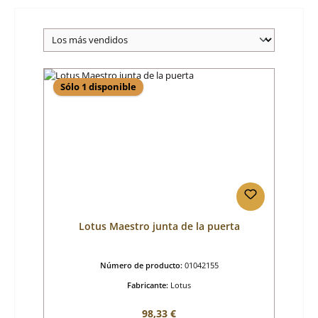
Sólo 1 disponible
Lotus Maestro junta de la puerta
Número de producto:
01042155
Fabricante:
Lotus
Precio normal:
98,33 €