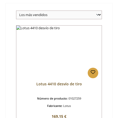
Lotus 4410 desvío de tiro
Número de producto:
01027259
Fabricante:
Lotus
Precio normal:
169,15 €