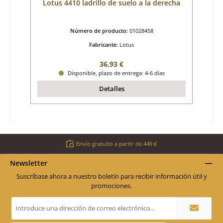
Lotus 4410 ladrillo de suelo a la derecha
Número de producto:
01028458
Fabricante:
Lotus
Precio normal:
36,93 €
Disponible, plazo de entrega: 4-6 días
Detalles
Envío gratuito a partir de 449 €
Newsletter
Suscríbase ahora a nuestro boletín para recibir información útil y
promociones.
Dirección
de
correo