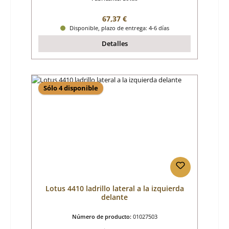
Precio normal:
67,37 €
Disponible, plazo de entrega: 4-6 días
Detalles
Sólo 4 disponible
Lotus 4410 ladrillo lateral a la izquierda
delante
Número de producto:
01027503