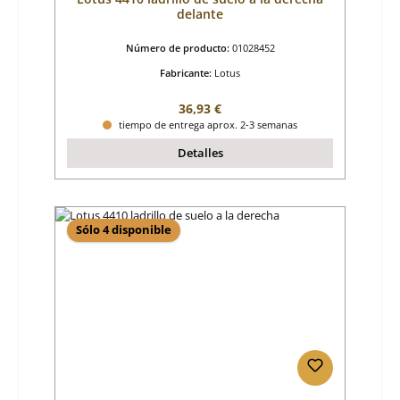
delante
Número de producto:
01028452
Fabricante:
Lotus
Precio normal:
36,93 €
tiempo de entrega aprox. 2-3 semanas
Detalles
Sólo 4 disponible