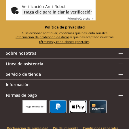
electrónico
*
Verificación Anti-Robot
Haga clic para iniciar la verificación
Friendly
Captcha ⇗
Política de privacidad
Al seleccionar continuar, confirmas que has leído nuestra
información de protección de datos
y que has aceptado nuestros
términos y condiciones generales
.
Sobre nosotros
Línea de asistencia
Servicio de tienda
Información
Formas de pago
Pago anticipado
PayPal
Apple Pay
Tarjeta de crédito
Declaración de privacidad
Pie de imprenta
Condiciones generales