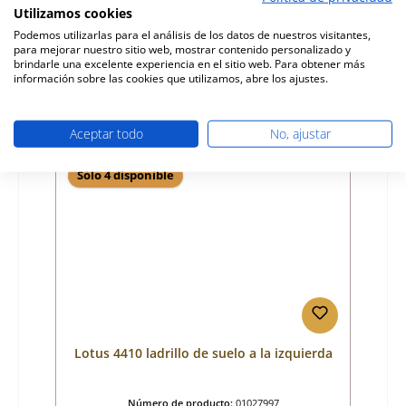
Utilizamos cookies
Fabricante:
Lotus
Podemos utilizarlas para el análisis de los datos de nuestros visitantes,
para mejorar nuestro sitio web, mostrar contenido personalizado y
Precio normal:
36,93 €
brindarle una excelente experiencia en el sitio web. Para obtener más
Disponible, plazo de entrega: 4-6 días
información sobre las cookies que utilizamos, abre los ajustes.
Detalles
Aceptar todo
No, ajustar
Sólo 4 disponible
Lotus 4410 ladrillo de suelo a la izquierda
Número de producto:
01027997