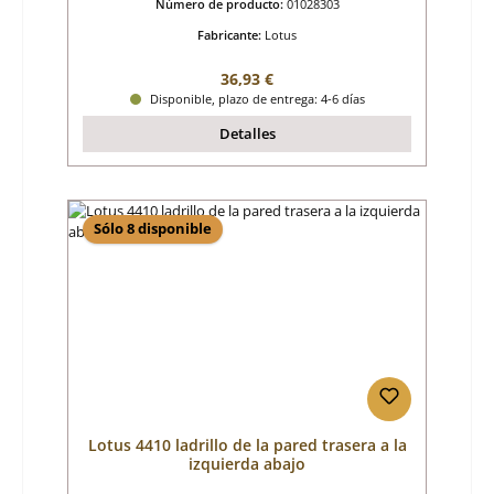
Número de producto:
01028303
Fabricante:
Lotus
Precio normal:
36,93 €
Disponible, plazo de entrega: 4-6 días
Detalles
Sólo 8 disponible
Lotus 4410 ladrillo de la pared trasera a la
izquierda abajo