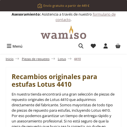
Saltar al contenido principal
Envío gratuito a partir de 449 €
Asesoramiento:
Asistencia a través de nuestro
formulario de
contacto
.
Tienes 0 artículos 
Menú
Inicio
Piezas de repuesto
Lotus
4410
Recambios originales para
estufas Lotus 4410
En nuestra tienda encontrará una gran selección de piezas de
repuesto originales de Lotus 4410 que adquirimos
directamente del fabricante. Somos mayoristas de todo tipo
de piezas de repuesto para estufas, incluyendo Lotus 4410.
Por eso podemos garantizar un tiempo de entrega rápido y
un asesoramiento profesional. Si no está seguro de que la
pieza de repuesto que busca sea la correcta, no dude en