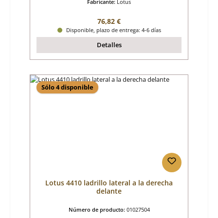
Fabricante:
Lotus
Precio normal:
76,82 €
Disponible, plazo de entrega: 4-6 días
Detalles
Sólo 4 disponible
Lotus 4410 ladrillo lateral a la derecha
delante
Número de producto:
01027504