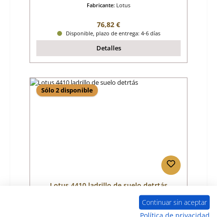
Fabricante:
Lotus
Precio normal:
76,82 €
Disponible, plazo de entrega: 4-6 días
Detalles
Sólo 2 disponible
Lotus 4410 ladrillo de suelo detrtás
Continuar sin aceptar
Número de producto:
01027821
Política de privacidad