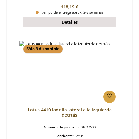
Precio normal:
118,19 €
tiempo de entrega aprox. 2-3 semanas
Detalles
Sólo 3 disponible
Lotus 4410 ladrillo lateral a la izquierda
detrtás
Número de producto:
01027500
Fabricante:
Lotus