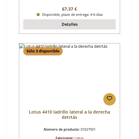
Precio normal:
67,37 €
Disponible, plazo de entrega: 4-6 días
Detalles
Sólo 3 disponible
Lotus 4410 ladrillo lateral a la derecha
detrtás
Número de producto:
01027501
Fabricante:
Lotus