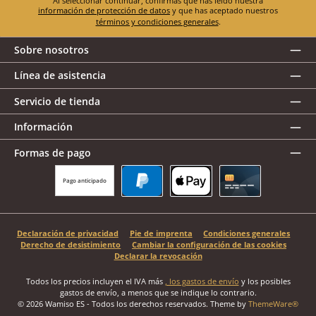
Al seleccionar continuar, confirmas que has leído nuestra
información de protección de datos
y que has aceptado nuestros
términos y condiciones generales
.
Sobre nosotros
Línea de asistencia
Servicio de tienda
Información
Formas de pago
Pago anticipado
PayPal
Apple Pay
Tarjeta de crédito
Declaración de privacidad
Pie de imprenta
Condiciones generales
Derecho de desistimiento
Cambiar la configuración de las cookies
Declarar la revocación
Todos los precios incluyen el IVA más
, los gastos de envío
y los posibles
gastos de envío, a menos que se indique lo contrario.
© 2026 Wamiso ES - Todos los derechos reservados. Theme by
ThemeWare®