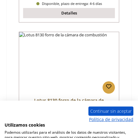
Disponible, plazo de entrega: 4-6 días
Detalles
Lotus 8130 forro de la cámara de
combustión
Continuar sin aceptar
Número de producto:
01041790
Política de privacidad
Utilizamos cookies
Fabricante:
Lotus
Podemos utilizarlas para el análisis de los datos de nuestros visitantes,
para mejorar nuestro sitio web, mostrar contenido personalizado y
Precio normal: