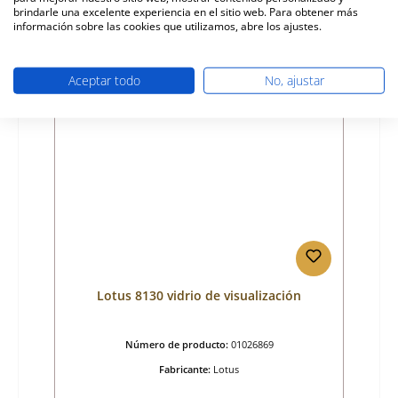
583,84 €
brindarle una excelente experiencia en el sitio web. Para obtener más
tiempo de entrega aprox. 2-3 semanas
información sobre las cookies que utilizamos, abre los ajustes.
Detalles
Aceptar todo
No, ajustar
Lotus 8130 vidrio de visualización
Número de producto:
01026869
Fabricante:
Lotus