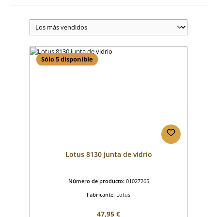
Sólo 5 disponible
Lotus 8130 junta de vidrio
Número de producto:
01027265
Fabricante:
Lotus
Precio normal:
47,95 €