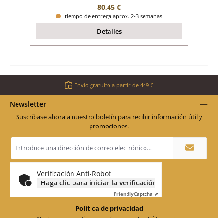
Precio normal:
80,45 €
tiempo de entrega aprox. 2-3 semanas
Detalles
Envío gratuito a partir de 449 €
Newsletter
Suscríbase ahora a nuestro boletín para recibir información útil y
promociones.
Dirección
de
correo
electrónico
*
Verificación Anti-Robot
Haga clic para iniciar la verificación
Friendly
Captcha ⇗
Política de privacidad