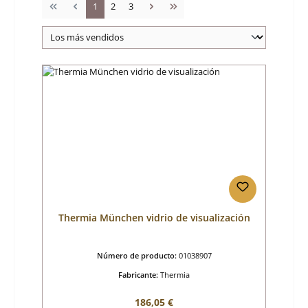
Página
Página
Página
1
2
3
Thermia München vidrio de visualización
Número de producto:
01038907
Fabricante:
Thermia
Precio normal:
186,05 €