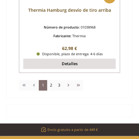
Thermia Hamburg desvío de tiro arriba
Número de producto:
01038968
Fabricante:
Thermia
Precio normal:
62,98 €
Disponible, plazo de entrega: 4-6 días
Detalles
Página
Página
Página
1
2
3
Envío gratuito a partir de 449 €