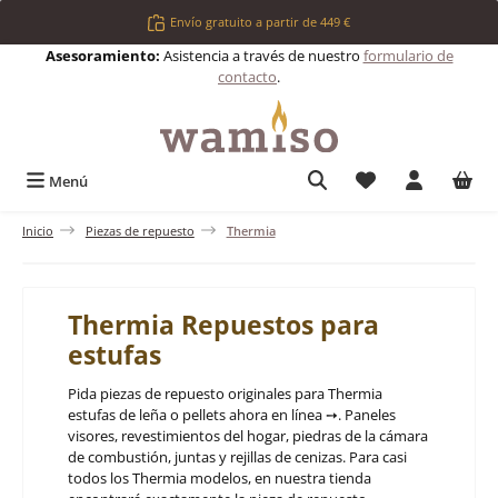
Saltar al contenido principal
Envío gratuito a partir de 449 €
Asesoramiento:
Asistencia a través de nuestro
formulario de
contacto
.
Tienes 0 artículos 
Menú
Inicio
Piezas de repuesto
Thermia
Thermia Repuestos para
estufas
Pida piezas de repuesto originales para Thermia
estufas de leña o pellets ahora en línea ➙. Paneles
visores, revestimientos del hogar, piedras de la cámara
de combustión, juntas y rejillas de cenizas. Para casi
todos los Thermia modelos, en nuestra tienda