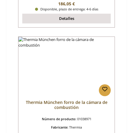
Precio normal:
186,05 €
Disponible, plazo de entrega: 4-6 días
Detalles
Thermia München forro de la cámara de
combustión
Número de producto:
01038971
Fabricante:
Thermia