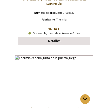
izquierda
Número de producto:
01008537
Fabricante:
Thermia
Precio normal:
16,34 €
Disponible, plazo de entrega: 4-6 días
Detalles