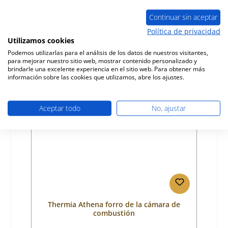
Número de producto:
01038316
Fabricante:
Thermia
Continuar sin aceptar
Política de privacidad
Precio normal:
39,44 €
Utilizamos cookies
Disponible, plazo de entrega: 4-6 días
Podemos utilizarlas para el análisis de los datos de nuestros visitantes,
Detalles
para mejorar nuestro sitio web, mostrar contenido personalizado y
brindarle una excelente experiencia en el sitio web. Para obtener más
información sobre las cookies que utilizamos, abre los ajustes.
Aceptar todo
No, ajustar
Thermia Athena forro de la cámara de
combustión