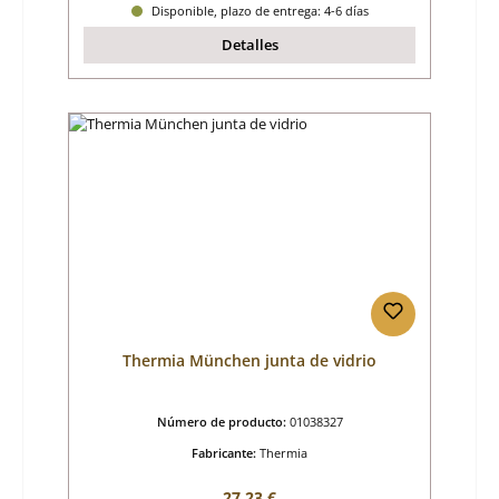
Disponible, plazo de entrega: 4-6 días
Detalles
Thermia München junta de vidrio
Número de producto:
01038327
Fabricante:
Thermia
Precio normal:
27,23 €