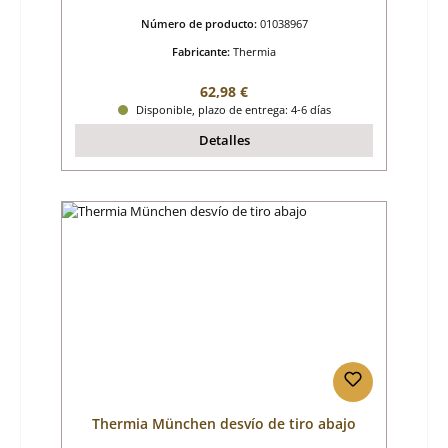
Número de producto:
01038967
Fabricante:
Thermia
Precio normal:
62,98 €
Disponible, plazo de entrega: 4-6 días
Detalles
Thermia München desvío de tiro abajo