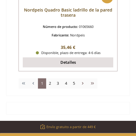
Nordpeis Quadro Basic ladrillo de la pared
trasera
Número de producto:
01065660
Fabricante:
Nordpeis
Precio normal:
35,46 €
Disponible, plazo de entrega: 4-6 días
Detalles
Página
Página
Página
Página
Página
1
2
3
4
5
Envío gratuito a partir de 449 €