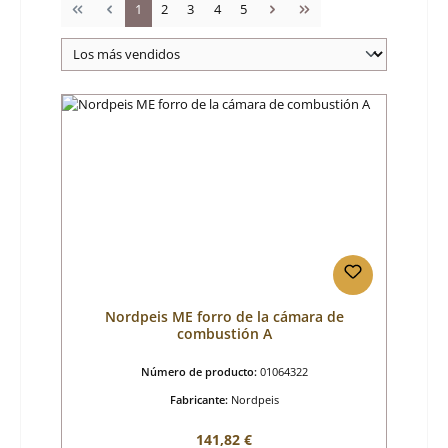
Página
Página
Página
Página
Página
1
2
3
4
5
Nordpeis ME forro de la cámara de
combustión A
Número de producto:
01064322
Fabricante:
Nordpeis
Precio normal:
141,82 €