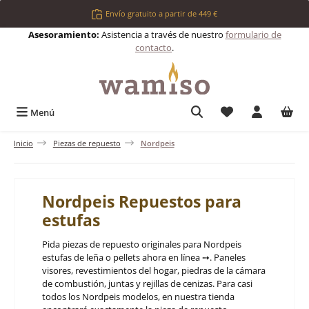
Saltar al contenido principal
Envío gratuito a partir de 449 €
Asesoramiento:
Asistencia a través de nuestro
formulario de
contacto
.
Tienes 0 artículos 
Menú
Inicio
Piezas de repuesto
Nordpeis
Nordpeis Repuestos para
estufas
Pida piezas de repuesto originales para Nordpeis
estufas de leña o pellets ahora en línea ➙. Paneles
visores, revestimientos del hogar, piedras de la cámara
de combustión, juntas y rejillas de cenizas. Para casi
todos los Nordpeis modelos, en nuestra tienda