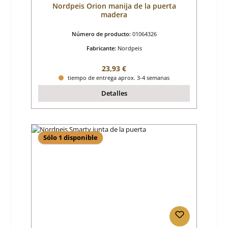
Nordpeis Orion manija de la puerta
madera
Número de producto:
01064326
Fabricante:
Nordpeis
Precio normal:
23,93 €
tiempo de entrega aprox. 3-4 semanas
Detalles
Sólo 1 disponible