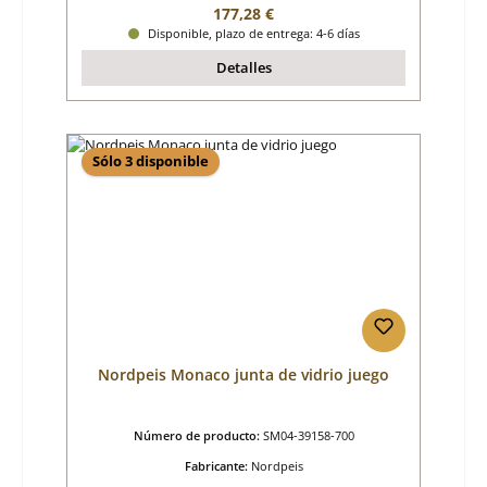
Precio normal:
177,28 €
Disponible, plazo de entrega: 4-6 días
Detalles
Sólo 3 disponible
Nordpeis Monaco junta de vidrio juego
Número de producto:
SM04-39158-700
Fabricante:
Nordpeis