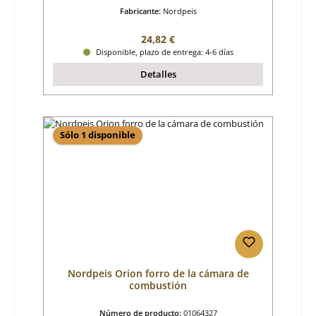
Fabricante:
Nordpeis
Precio normal:
24,82 €
Disponible, plazo de entrega: 4-6 días
Detalles
Sólo 1 disponible
Nordpeis Orion forro de la cámara de
combustión
Número de producto:
01064327