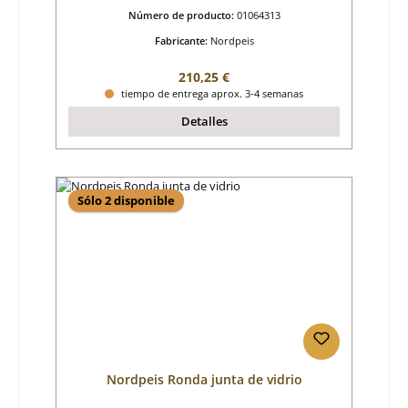
Número de producto:
01064313
Fabricante:
Nordpeis
Precio normal:
210,25 €
tiempo de entrega aprox. 3-4 semanas
Detalles
Sólo 2 disponible
Nordpeis Ronda junta de vidrio