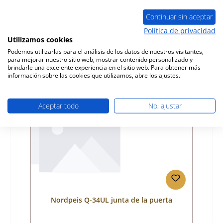
Número de producto:
01064348
Fabricante:
Nordpeis
Continuar sin aceptar
Política de privacidad
Precio normal:
159,55 €
Utilizamos cookies
Disponible, plazo de entrega: 4-6 días
Podemos utilizarlas para el análisis de los datos de nuestros visitantes,
Detalles
para mejorar nuestro sitio web, mostrar contenido personalizado y
brindarle una excelente experiencia en el sitio web. Para obtener más
información sobre las cookies que utilizamos, abre los ajustes.
Sólo 3 disponible
Aceptar todo
No, ajustar
Nordpeis Q-34UL junta de la puerta