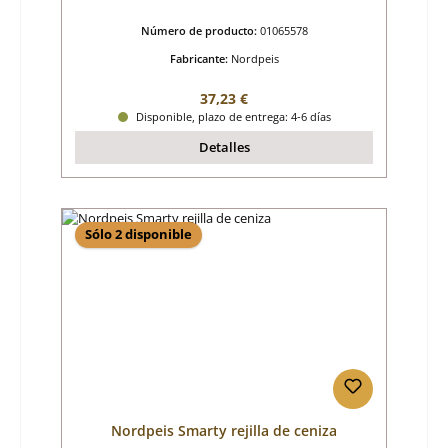
Número de producto:
01065578
Fabricante:
Nordpeis
Precio normal:
37,23 €
Disponible, plazo de entrega: 4-6 días
Detalles
Sólo 2 disponible
Nordpeis Smarty rejilla de ceniza