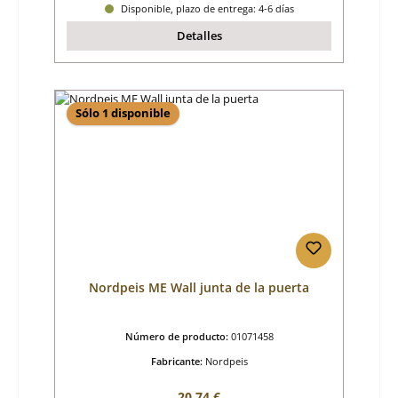
Disponible, plazo de entrega: 4-6 días
Detalles
Sólo 1 disponible
Nordpeis ME Wall junta de la puerta
Número de producto:
01071458
Fabricante:
Nordpeis
Precio normal:
20,74 €