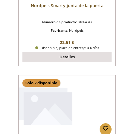
Nordpeis Smarty junta de la puerta
Número de producto:
01064347
Fabricante:
Nordpeis
Precio normal:
22,51 €
Disponible, plazo de entrega: 4-6 días
Detalles
Sólo 2 disponible