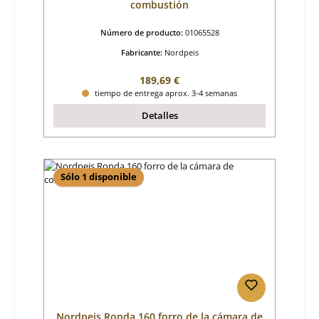
combustión
Número de producto:
01065528
Fabricante:
Nordpeis
Precio normal:
189,69 €
tiempo de entrega aprox. 3-4 semanas
Detalles
Sólo 1 disponible
Nordpeis Ronda 160 forro de la cámara de