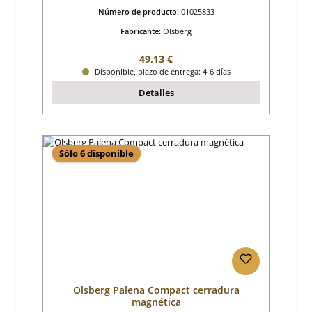
Número de producto:
01025833
Fabricante:
Olsberg
Precio normal:
49,13 €
Disponible, plazo de entrega: 4-6 días
Detalles
Sólo 6 disponible
Olsberg Palena Compact cerradura
magnética