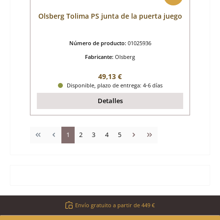
Olsberg Tolima PS junta de la puerta juego
Número de producto:
01025936
Fabricante:
Olsberg
Precio normal:
49,13 €
Disponible, plazo de entrega: 4-6 días
Detalles
Página
Página
Página
Página
Página
1
2
3
4
5
Envío gratuito a partir de 449 €