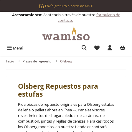
Saltar al contenido principal
Envío gratuito a partir de 449 €
Asesoramiento:
Asistencia a través de nuestro
formulario de
contacto
.
Tienes 0 artículos 
Menú
Inicio
Piezas de repuesto
Olsberg
Olsberg Repuestos para
estufas
Pida piezas de repuesto originales para Olsberg estufas
de leña o pellets ahora en línea ➙. Paneles visores,
revestimientos del hogar, piedras de la cámara de
combustión, juntas y rejillas de cenizas. Para casi todos
los Olsberg modelos, en nuestra tienda encontrará