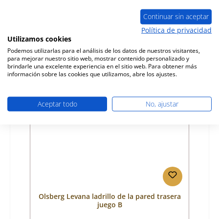
Número de producto:
01026193
Fabricante:
Olsberg
Continuar sin aceptar
Política de privacidad
Precio normal:
933,47 €
Utilizamos cookies
tiempo de entrega aprox. 2-3 semanas
Podemos utilizarlas para el análisis de los datos de nuestros visitantes,
Detalles
para mejorar nuestro sitio web, mostrar contenido personalizado y
brindarle una excelente experiencia en el sitio web. Para obtener más
información sobre las cookies que utilizamos, abre los ajustes.
Aceptar todo
No, ajustar
Olsberg Levana ladrillo de la pared trasera
juego B