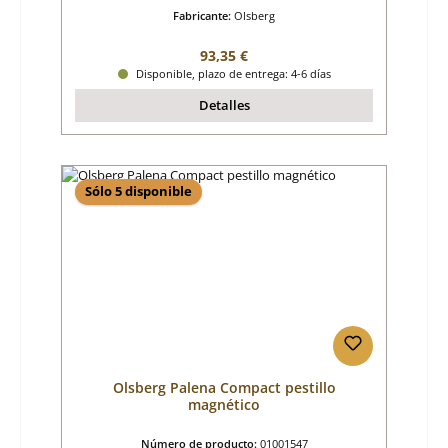
Fabricante:
Olsberg
Precio normal:
93,35 €
Disponible, plazo de entrega: 4-6 días
Detalles
Sólo 5 disponible
Olsberg Palena Compact pestillo
magnético
Número de producto:
01001547