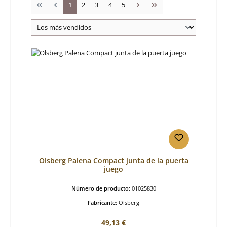
Página
Página
Página
Página
Página
1
2
3
4
5
Olsberg Palena Compact junta de la puerta
juego
Número de producto:
01025830
Fabricante:
Olsberg
Precio normal:
49,13 €