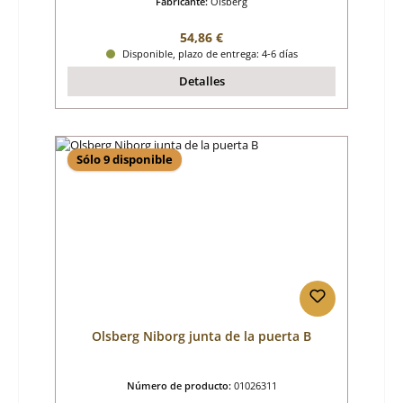
Fabricante:
Olsberg
Precio normal:
54,86 €
Disponible, plazo de entrega: 4-6 días
Detalles
Sólo 9 disponible
Olsberg Niborg junta de la puerta B
Número de producto:
01026311