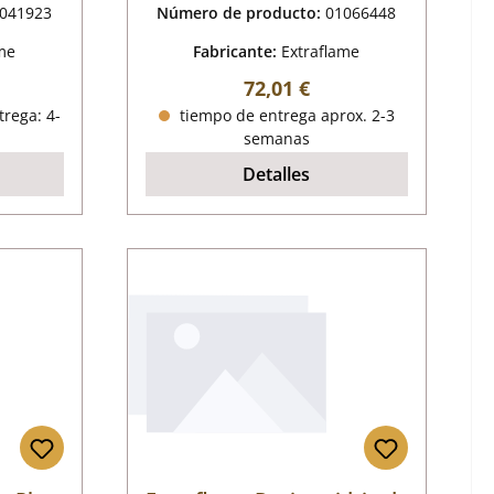
041923
Número de producto:
01066448
me
Fabricante:
Extraflame
mal:
Precio normal:
72,01 €
trega: 4-
tiempo de entrega aprox. 2-3
semanas
Detalles