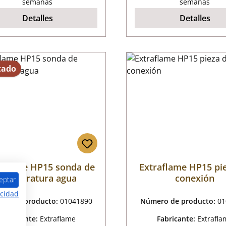
semanas
semanas
Detalles
Detalles
tado
aflame HP15 sonda de
Extraflame HP15 pi
temperatura agua
conexión
eptar
acidad
ro de producto:
01041890
Número de producto:
01
Fabricante:
Extraflame
Fabricante:
Extrafla