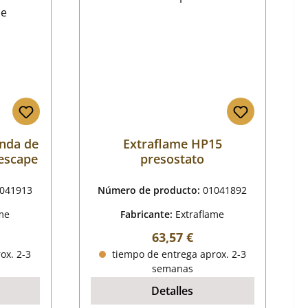
nda de
Extraflame HP15
escape
presostato
041913
Número de producto:
01041892
me
Fabricante:
Extraflame
mal:
Precio normal:
63,57 €
ox. 2-3
tiempo de entrega aprox. 2-3
semanas
Detalles