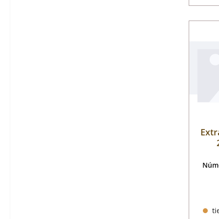
Extr
Núme
ti