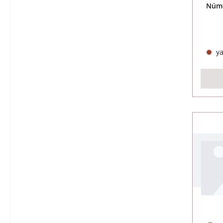
Núme
ya