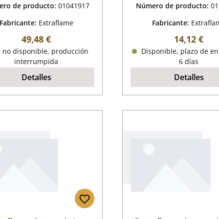
ro de producto:
01041917
Número de producto:
01
Fabricante:
Extraflame
Fabricante:
Extrafla
Precio normal:
Precio nor
49,48 €
14,12 €
 no disponible, producción
Disponible, plazo de en
interrumpida
6 días
Detalles
Detalles