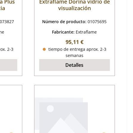
a Plus
Extraflame Dorina vidrio de
ia
visualización
073827
Número de producto:
01075695
me
Fabricante:
Extraflame
al:
Precio normal:
95,11 €
ox. 2-3
tiempo de entrega aprox. 2-3
semanas
Detalles