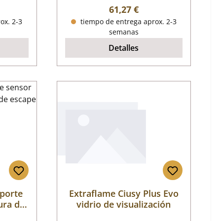
mal:
Precio normal:
61,27 €
ox. 2-3
tiempo de entrega aprox. 2-3
semanas
Detalles
porte
Extraflame Ciusy Plus Evo
ura de
vidrio de visualización
e