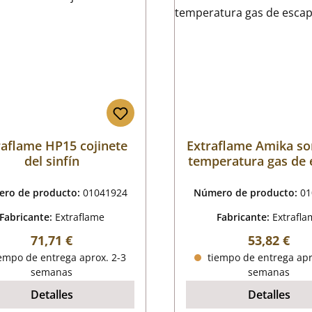
raflame HP15 cojinete
Extraflame Amika so
del sinfín
temperatura gas de 
ro de producto:
01041924
Número de producto:
01
Fabricante:
Extraflame
Fabricante:
Extrafla
Precio normal:
Precio nor
71,71 €
53,82 €
empo de entrega aprox. 2-3
tiempo de entrega apr
semanas
semanas
Detalles
Detalles