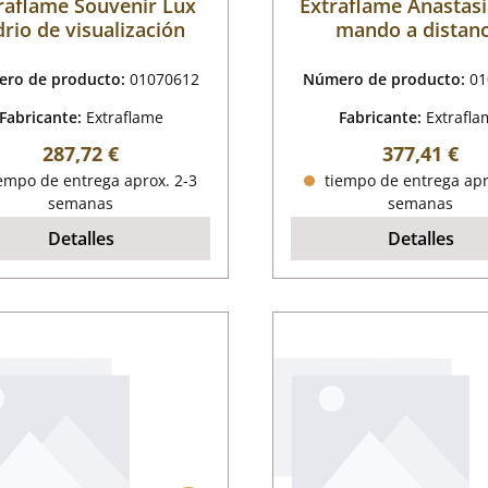
raflame Souvenir Lux
Extraflame Anastasi
drio de visualización
mando a distanc
ro de producto:
01070612
Número de producto:
01
Fabricante:
Extraflame
Fabricante:
Extrafla
Precio normal:
Precio norm
287,72 €
377,41 €
empo de entrega aprox. 2-3
tiempo de entrega apr
semanas
semanas
Detalles
Detalles