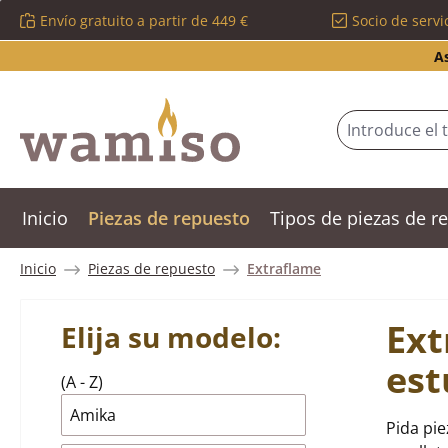
Envío gratuito a partir de 449 €
Socio de servi
tar al contenido principal
Saltar a la búsqueda
Saltar a la navegación principal
A
Inicio
Piezas de repuesto
Tipos de piezas de 
Inicio
Piezas de repuesto
Extraflame
Ext
Elija su modelo:
est
(A - Z)
Amika
Pida pie