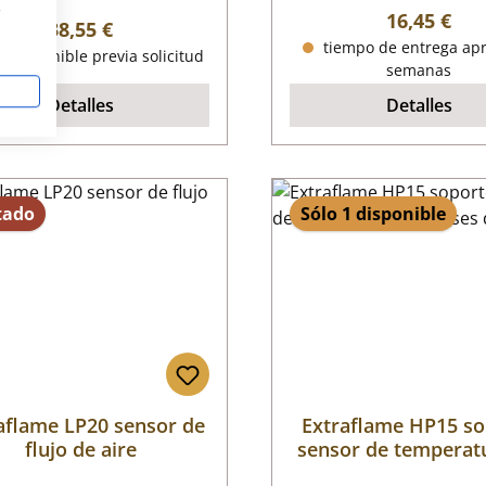
s
Precio nor
16,45 €
Precio normal:
38,55 €
tiempo de entrega apr
o disponible previa solicitud
semanas
Detalles
Detalles
tado
Sólo 1 disponible
aflame LP20 sensor de
Extraflame HP15 so
flujo de aire
sensor de temperat
gases de escap