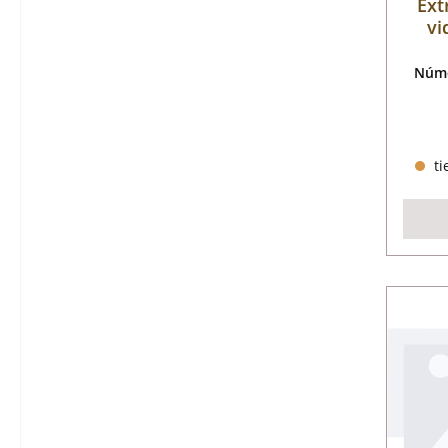
Ext
vi
Núme
ti