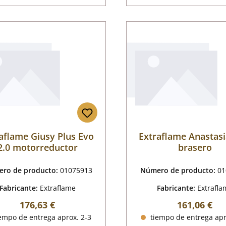
aflame Giusy Plus Evo
Extraflame Anastasi
2.0 motorreductor
brasero
ro de producto:
01075913
Número de producto:
01
Fabricante:
Extraflame
Fabricante:
Extrafla
Precio normal:
Precio norm
176,63 €
161,06 €
empo de entrega aprox. 2-3
tiempo de entrega apr