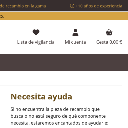
 de recambio en la gama
+10 años de experiencia
to
.
Tienes 0 artículos en tu lista de d
Lista de vigilancia
Mi cuenta
Cesta
0,00 €
Necesita ayuda
Si no encuentra la pieza de recambio que
busca o no está seguro de qué componente
necesita, estaremos encantados de ayudarle: