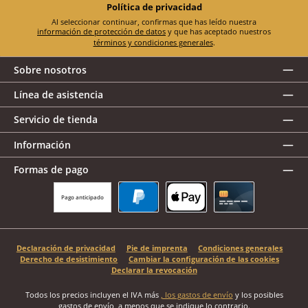
Política de privacidad
Al seleccionar continuar, confirmas que has leído nuestra
información de protección de datos
y que has aceptado nuestros
términos y condiciones generales
.
Sobre nosotros
Línea de asistencia
Servicio de tienda
Información
Formas de pago
Pago anticipado
PayPal
Apple Pay
Tarjeta de crédito
Declaración de privacidad
Pie de imprenta
Condiciones generales
Derecho de desistimiento
Cambiar la configuración de las cookies
Declarar la revocación
Todos los precios incluyen el IVA más
, los gastos de envío
y los posibles
gastos de envío, a menos que se indique lo contrario.