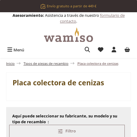
Saltar al contenido principal
Envío gratuito a partir de 449 €
Asesoramiento:
Asistencia a través de nuestro
formulario de
contacto
.
Tienes 0 artículos 
Menú
Inicio
Tipos de piezas de recambio
Placa colectora de cenizas
Placa colectora de cenizas
Aquí puede seleccionar su fabricante, su modelo y su
tipo de recambio :
Filtro