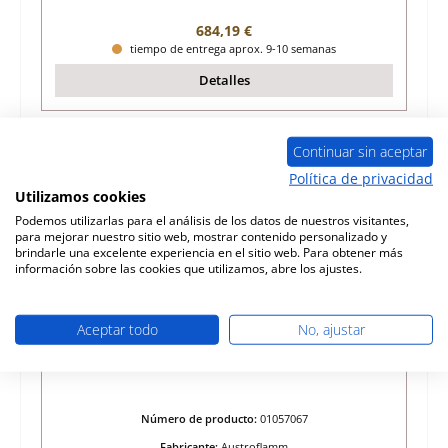
Precio normal:
684,19 €
tiempo de entrega aprox. 9-10 semanas
Detalles
Continuar sin aceptar
Política de privacidad
Utilizamos cookies
Podemos utilizarlas para el análisis de los datos de nuestros visitantes,
para mejorar nuestro sitio web, mostrar contenido personalizado y
brindarle una excelente experiencia en el sitio web. Para obtener más
información sobre las cookies que utilizamos, abre los ajustes.
Aceptar todo
No, ajustar
Austroflamm G3 placa colectora de cenizas
Número de producto:
01057067
Fabricante:
Austroflamm