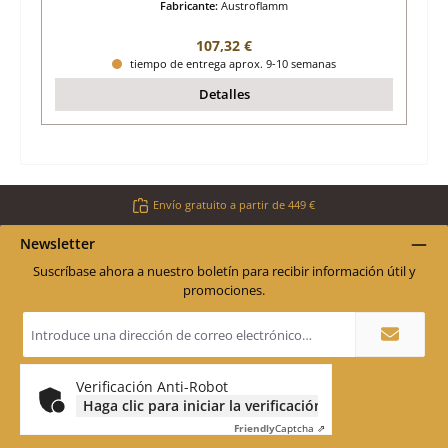
Fabricante:
Austroflamm
Precio normal:
107,32 €
tiempo de entrega aprox. 9-10 semanas
Detalles
Envío gratuito a partir de 449 €
Newsletter
Suscríbase ahora a nuestro boletín para recibir información útil y
promociones.
Dirección
de
correo
electrónico
*
Verificación Anti-Robot
Haga clic para iniciar la verificación
Friendly
Captcha ⇗