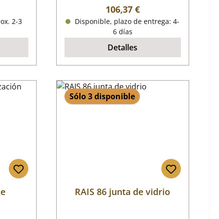
al:
Precio normal:
106,37 €
ox. 2-3
Disponible, plazo de entrega: 4-
6 días
Detalles
Sólo 3 disponible
de
RAIS 86 junta de vidrio