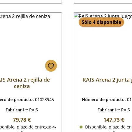
Sólo 4 disponible
IS Arena 2 rejilla de
RAIS Arena 2 junta
ceniza
ro de producto:
01023945
Número de producto:
01
Fabricante:
RAIS
Fabricante:
RAIS
Precio normal:
Precio norm
79,78 €
147,73 €
onible, plazo de entrega: 4-
Disponible, plazo de en