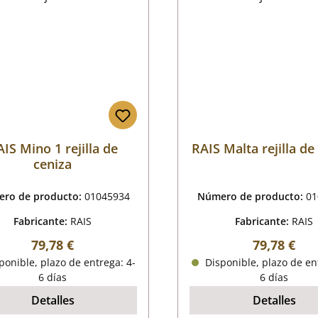
IS Mino 1 rejilla de
RAIS Malta rejilla de
ceniza
ro de producto:
01045934
Número de producto:
01
Fabricante:
RAIS
Fabricante:
RAIS
Precio normal:
Precio nor
79,78 €
79,78 €
onible, plazo de entrega: 4-
Disponible, plazo de en
6 días
6 días
Detalles
Detalles