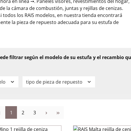
ahora en línea ➙. Paneles visores, revestimientos del hogar,
de la cámara de combustión, juntas y rejillas de cenizas.
i todos los RAIS modelos, en nuestra tienda encontrará
ente la pieza de repuesto adecuada para su estufa de
ede filtrar según el modelo de su estufa y el recambio q
elo
tipo de pieza de repuesto
Página
Página
Página
1
2
3