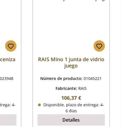
 ceniza
RAIS Mino 1 junta de vidrio
juego
023948
Número de producto:
01045221
Fabricante:
RAIS
mal:
Precio normal:
106,37 €
trega: 4-
Disponible, plazo de entrega: 4-
6 días
Detalles