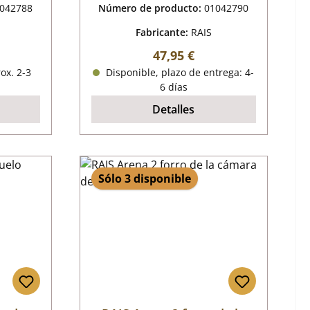
042788
Número de producto:
01042790
Fabricante:
RAIS
al:
Precio normal:
47,95 €
ox. 2-3
Disponible, plazo de entrega: 4-
6 días
Detalles
Sólo 3 disponible