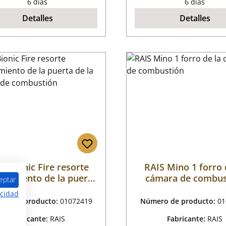
6 días
6 días
Detalles
Detalles
S Bionic Fire resorte
RAIS Mino 1 forro 
avamiento de la puerta
cámara de combus
eptar
de la cámara de
acidad
combustión
ro de producto:
01072419
Número de producto:
01
Fabricante:
RAIS
Fabricante:
RAIS