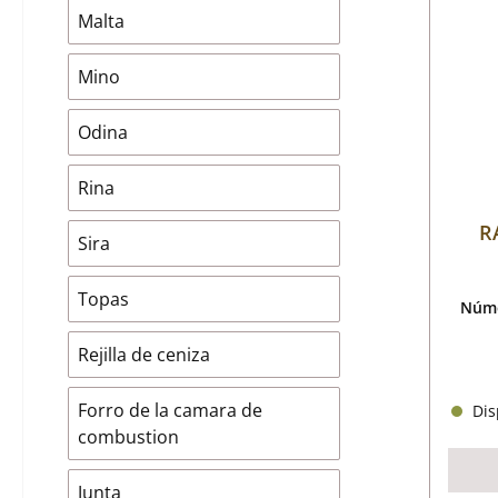
Malta
Mino
Odina
Rina
RA
Sira
Topas
Núme
Rejilla de ceniza
Forro de la camara de
Disp
combustion
Junta