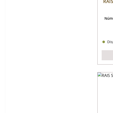
RAIS
Núme
Disp