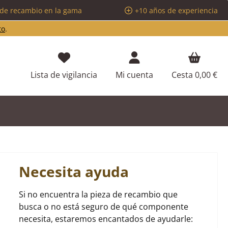
 de recambio en la gama
+10 años de experiencia
to
.
Tienes 0 artículos en tu lista de d
Lista de vigilancia
Mi cuenta
Cesta
0,00 €
Necesita ayuda
Si no encuentra la pieza de recambio que
busca o no está seguro de qué componente
necesita, estaremos encantados de ayudarle: