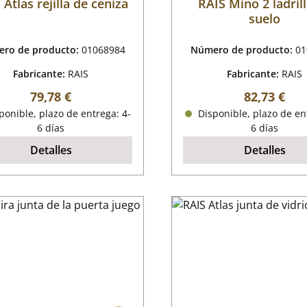
 Atlas rejilla de ceniza
RAIS Mino 2 ladril
suelo
ro de producto:
01068984
Número de producto:
01
Fabricante:
RAIS
Fabricante:
RAIS
Precio normal:
Precio nor
79,78 €
82,73 €
onible, plazo de entrega: 4-
Disponible, plazo de en
6 días
6 días
Detalles
Detalles