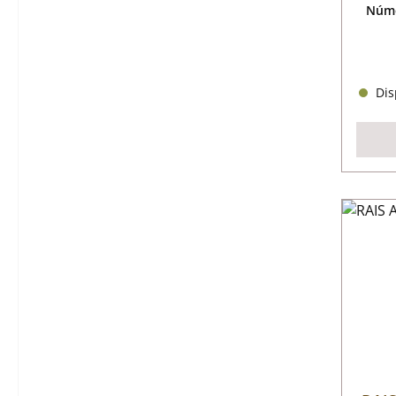
Núme
Disp