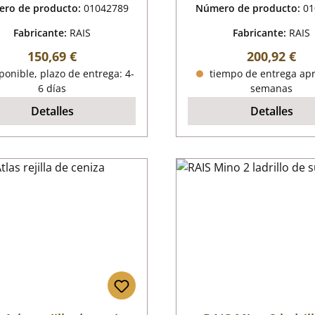
ro de producto:
01042789
Número de producto:
01
Fabricante:
RAIS
Fabricante:
RAIS
Precio normal:
Precio norm
150,69 €
200,92 €
onible, plazo de entrega: 4-
tiempo de entrega apr
6 días
semanas
Detalles
Detalles