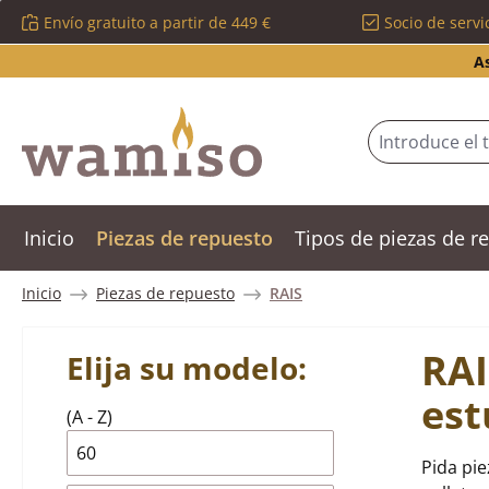
Envío gratuito a partir de 449 €
Socio de servi
tar al contenido principal
Saltar a la búsqueda
Saltar a la navegación principal
A
Inicio
Piezas de repuesto
Tipos de piezas de 
Inicio
Piezas de repuesto
RAIS
RAI
Elija su modelo:
est
(A - Z)
60
Pida pie