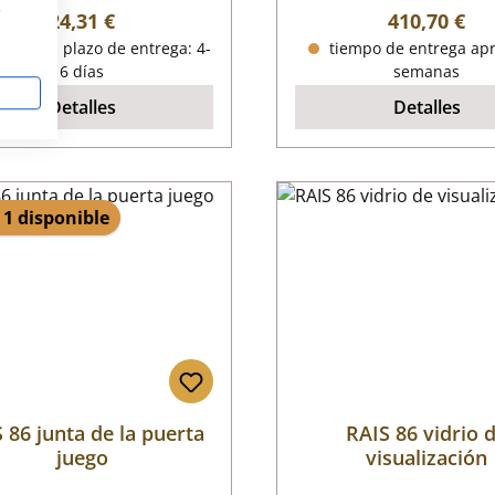
s
Precio normal:
Precio norm
24,31 €
410,70 €
onible, plazo de entrega: 4-
tiempo de entrega apr
6 días
semanas
Detalles
Detalles
 1 disponible
 86 junta de la puerta
RAIS 86 vidrio 
juego
visualización