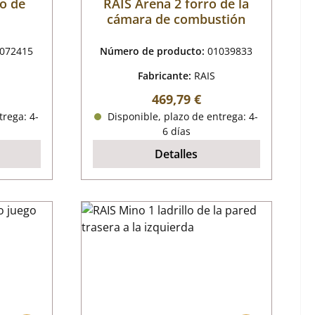
lo de
RAIS Arena 2 forro de la
cámara de combustión
072415
Número de producto:
01039833
Fabricante:
RAIS
mal:
Precio normal:
469,79 €
trega: 4-
Disponible, plazo de entrega: 4-
6 días
Detalles