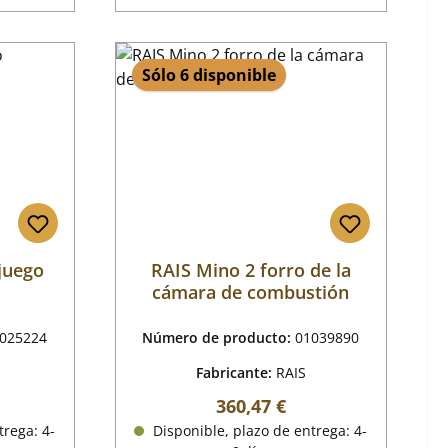
Sólo 6 disponible
 juego
RAIS Mino 2 forro de la
cámara de combustión
025224
Número de producto:
01039890
Fabricante:
RAIS
al:
Precio normal:
360,47 €
trega: 4-
Disponible, plazo de entrega: 4-