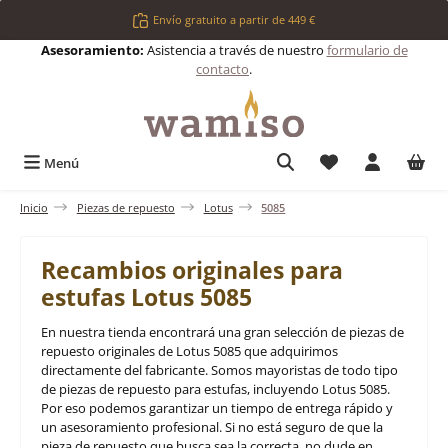
Saltar al contenido principal
Envío gratuito a partir de 449 €
Asesoramiento:
Asistencia a través de nuestro
formulario de
contacto
.
Tienes 0 artículos 
Menú
Inicio
Piezas de repuesto
Lotus
5085
Recambios originales para
estufas Lotus 5085
En nuestra tienda encontrará una gran selección de piezas de
repuesto originales de Lotus 5085 que adquirimos
directamente del fabricante. Somos mayoristas de todo tipo
de piezas de repuesto para estufas, incluyendo Lotus 5085.
Por eso podemos garantizar un tiempo de entrega rápido y
un asesoramiento profesional. Si no está seguro de que la
pieza de repuesto que busca sea la correcta, no dude en