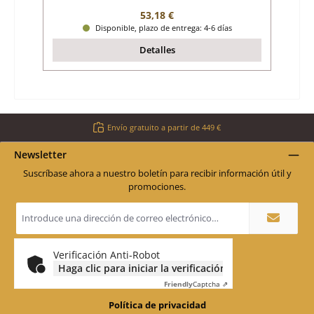
Precio normal:
53,18 €
Disponible, plazo de entrega: 4-6 días
Detalles
Envío gratuito a partir de 449 €
Newsletter
Suscríbase ahora a nuestro boletín para recibir información útil y
promociones.
Dirección
de
correo
electrónico
*
Verificación Anti-Robot
Haga clic para iniciar la verificación
Friendly
Captcha ⇗
Política de privacidad