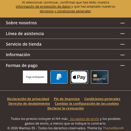
Al seleccionar continuar, confirmas que has leído nuestra
información de protección de datos
y que has aceptado nuestros
términos y condiciones generales
.
Sobre nosotros
Línea de asistencia
Servicio de tienda
Información
Formas de pago
Pago anticipado
PayPal
Apple Pay
Tarjeta de crédito
Declaración de privacidad
Pie de imprenta
Condiciones generales
Derecho de desistimiento
Cambiar la configuración de las cookies
Declarar la revocación
Todos los precios incluyen el IVA más
, los gastos de envío
y los posibles
gastos de envío, a menos que se indique lo contrario.
© 2026 Wamiso ES - Todos los derechos reservados. Theme by
ThemeWare®