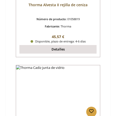
Thorma Alvesta II rejilla de ceniza
Número de producto:
01058819
Fabricante:
Thorma
Precio normal:
45,57 €
Disponible, plazo de entrega: 4-6 días
Detalles