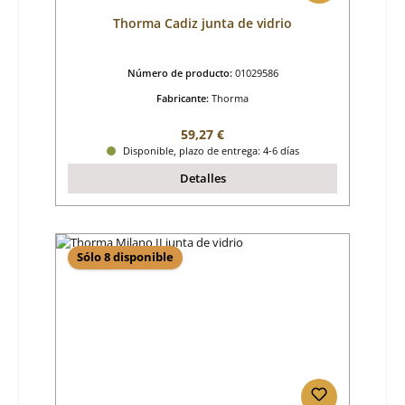
Thorma Cadiz junta de vidrio
Número de producto:
01029586
Fabricante:
Thorma
Precio normal:
59,27 €
Disponible, plazo de entrega: 4-6 días
Detalles
Sólo 8 disponible