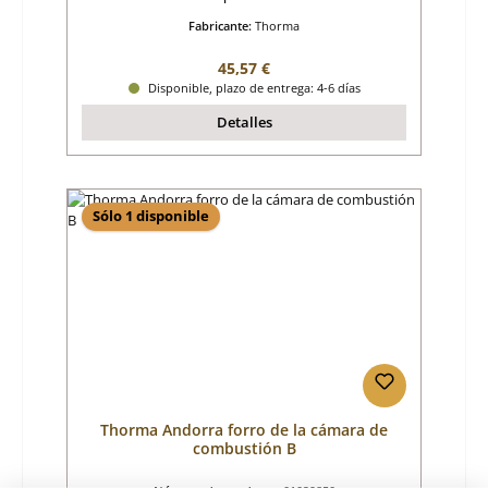
Fabricante:
Thorma
Precio normal:
45,57 €
Disponible, plazo de entrega: 4-6 días
Detalles
Sólo 1 disponible
Thorma Andorra forro de la cámara de
combustión B