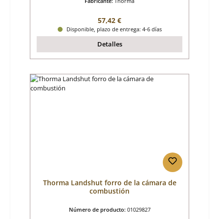
Fabricante:
Thorma
Precio normal:
57,42 €
Disponible, plazo de entrega: 4-6 días
Detalles
Thorma Landshut forro de la cámara de
combustión
Número de producto:
01029827