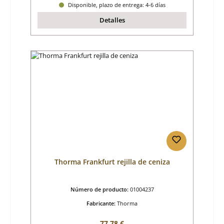
Disponible, plazo de entrega: 4-6 días
Detalles
Thorma Frankfurt rejilla de ceniza
Número de producto:
01004237
Fabricante:
Thorma
Precio normal:
77,78 €