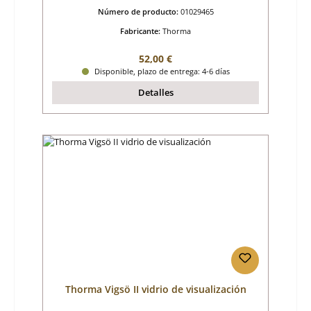
Número de producto:
01029465
Fabricante:
Thorma
Precio normal:
52,00 €
Disponible, plazo de entrega: 4-6 días
Detalles
Thorma Vigsö II vidrio de visualización