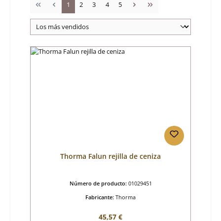
Página
Página
Página
Página
Página
1
2
3
4
5
Thorma Falun rejilla de ceniza
Número de producto:
01029451
Fabricante:
Thorma
Precio normal:
45,57 €