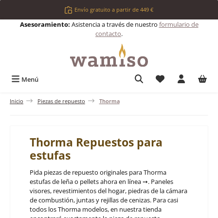
Saltar al contenido principal
Envío gratuito a partir de 449 €
Asesoramiento:
Asistencia a través de nuestro
formulario de
contacto
.
Tienes 0 artículos 
Menú
Inicio
Piezas de repuesto
Thorma
Thorma Repuestos para
estufas
Pida piezas de repuesto originales para Thorma
estufas de leña o pellets ahora en línea ➙. Paneles
visores, revestimientos del hogar, piedras de la cámara
de combustión, juntas y rejillas de cenizas. Para casi
todos los Thorma modelos, en nuestra tienda