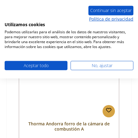
Número de producto:
01029850
Fabricante:
Thorma
Continuar sin aceptar
Política de privacidad
Precio normal:
306,81 €
Utilizamos cookies
Disponible, plazo de entrega: 4-6 días
Podemos utilizarlas para el análisis de los datos de nuestros visitantes,
Detalles
para mejorar nuestro sitio web, mostrar contenido personalizado y
brindarle una excelente experiencia en el sitio web. Para obtener más
información sobre las cookies que utilizamos, abre los ajustes.
Aceptar todo
No, ajustar
Thorma Andorra forro de la cámara de
combustión A