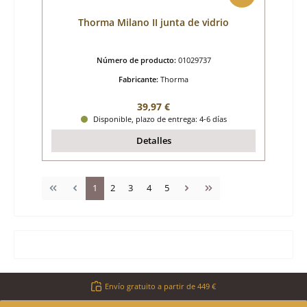
Thorma Milano II junta de vidrio
Número de producto:
01029737
Fabricante:
Thorma
Precio normal:
39,97 €
Disponible, plazo de entrega: 4-6 días
Detalles
Página
Página
Página
Página
Página
1
2
3
4
5
Envío gratuito a partir de 449 €