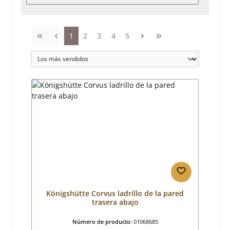
Página
Página
Página
Página
Página
1
2
3
4
5
Königshütte Corvus ladrillo de la pared
trasera abajo
Número de producto:
01068685