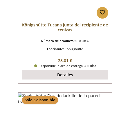
Königshütte Tucana junta del recipiente de
cenizas
Número de producto:
01037832
Fabricante:
Königshütte
Precio normal:
28,01 €
Disponible, plazo de entrega: 4-6 días
Detalles
Sólo 5 disponible