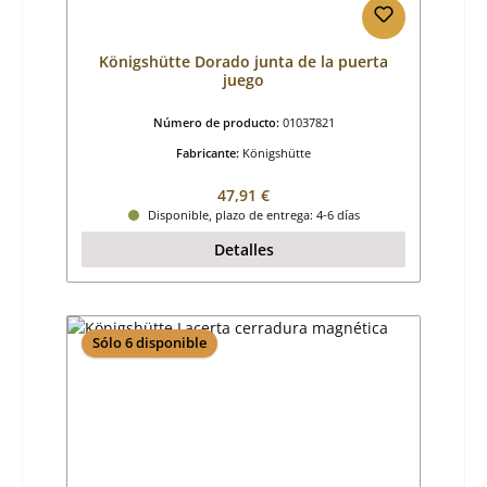
Königshütte Dorado junta de la puerta
juego
Número de producto:
01037821
Fabricante:
Königshütte
Precio normal:
47,91 €
Disponible, plazo de entrega: 4-6 días
Detalles
Sólo 6 disponible