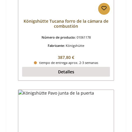
Königshütte Tucana forro de la cámara de
combustión
Número de producto:
01061178
Fabricante:
Königshütte
Precio normal:
387,80 €
tiempo de entrega aprox. 2-3 semanas
Detalles