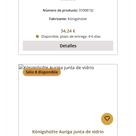
Número de producto:
01008132
Fabricante:
Königshütte
Precio normal:
34,24 €
Disponible, plazo de entrega: 4-6 días
Detalles
Sólo 8 disponible
Königshütte Auriga junta de vidrio