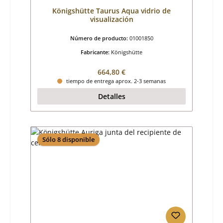
Königshütte Taurus Aqua vidrio de
visualización
Número de producto:
01001850
Fabricante:
Königshütte
Precio normal:
664,80 €
tiempo de entrega aprox. 2-3 semanas
Detalles
Sólo 8 disponible