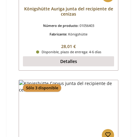
Königshütte Auriga junta del recipiente de
cenizas
Número de producto:
01056403
Fabricante:
Königshütte
Precio normal:
28,01 €
Disponible, plazo de entrega: 4-6 días
Detalles
Sólo 3 disponible