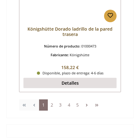
Königshütte Dorado ladrillo de la pared
trasera
Número de producto:
01000473
Fabricante:
Königshütte
Precio normal:
158,22 €
Disponible, plazo de entrega: 4-6 días
Detalles
Página
Página
Página
Página
Página
1
2
3
4
5