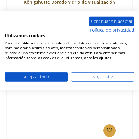
Königshütte Dorado vidrio de visualización
Número de producto:
01000543
Continuar sin aceptar
Fabricante:
Königshütte
Política de privacidad
Utilizamos cookies
Precio normal:
576,16 €
Podemos utilizarlas para el análisis de los datos de nuestros visitantes,
Disponible, plazo de entrega: 4-6 días
para mejorar nuestro sitio web, mostrar contenido personalizado y
brindarle una excelente experiencia en el sitio web. Para obtener más
Detalles
información sobre las cookies que utilizamos, abre los ajustes.
Aceptar todo
No, ajustar