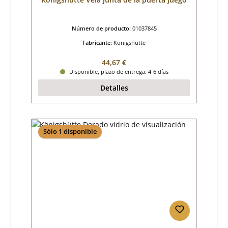
Número de producto:
01037845
Fabricante:
Königshütte
Precio normal:
44,67 €
Disponible, plazo de entrega: 4-6 días
Detalles
Sólo 1 disponible