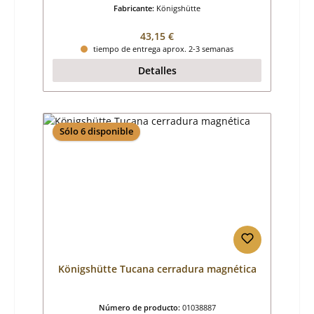
Fabricante:
Königshütte
Precio normal:
43,15 €
tiempo de entrega aprox. 2-3 semanas
Detalles
Sólo 6 disponible
Königshütte Tucana cerradura magnética
Número de producto:
01038887