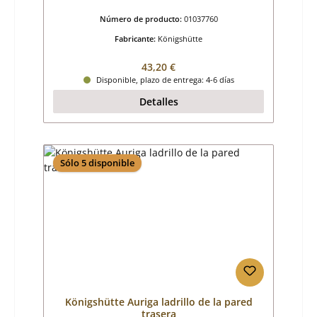
Número de producto:
01037760
Fabricante:
Königshütte
Precio normal:
43,20 €
Disponible, plazo de entrega: 4-6 días
Detalles
Sólo 5 disponible
Königshütte Auriga ladrillo de la pared
trasera