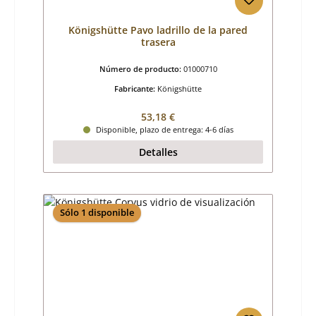
Königshütte Pavo ladrillo de la pared
trasera
Número de producto:
01000710
Fabricante:
Königshütte
Precio normal:
53,18 €
Disponible, plazo de entrega: 4-6 días
Detalles
Sólo 1 disponible