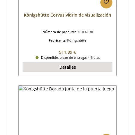
Königshütte Corvus vidrio de visualización
Número de producto:
01002630
Fabricante:
Königshütte
Precio normal:
511,89 €
Disponible, plazo de entrega: 4-6 días
Detalles