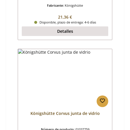
Fabricante:
Königshütte
Precio normal:
21,36 €
Disponible, plazo de entrega: 4-6 días
Detalles
Königshütte Corvus junta de vidrio
Número de producto:
01037759