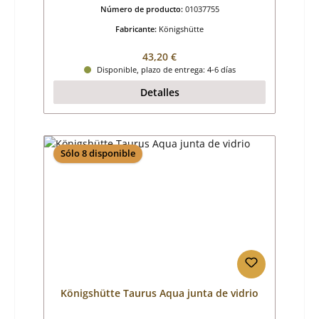
Número de producto:
01037755
Fabricante:
Königshütte
Precio normal:
43,20 €
Disponible, plazo de entrega: 4-6 días
Detalles
Sólo 8 disponible
Königshütte Taurus Aqua junta de vidrio