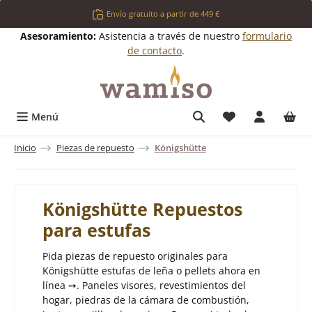
Saltar al contenido principal
Envío gratuito a partir de 449 €
Asesoramiento:
Asistencia a través de nuestro
formulario
de contacto
.
Tienes 0 artícul
Menú
Inicio
Piezas de repuesto
Königshütte
Königshütte Repuestos
para estufas
Pida piezas de repuesto originales para
Königshütte estufas de leña o pellets ahora en
línea ➙. Paneles visores, revestimientos del
hogar, piedras de la cámara de combustión,