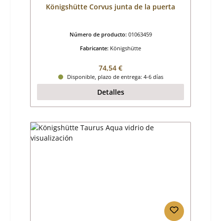
Königshütte Corvus junta de la puerta
Número de producto:
01063459
Fabricante:
Königshütte
Precio normal:
74,54 €
Disponible, plazo de entrega: 4-6 días
Detalles