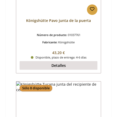
Königshütte Pavo junta de la puerta
Número de producto:
01037761
Fabricante:
Königshütte
Precio normal:
43,20 €
Disponible, plazo de entrega: 4-6 días
Detalles
Sólo 8 disponible