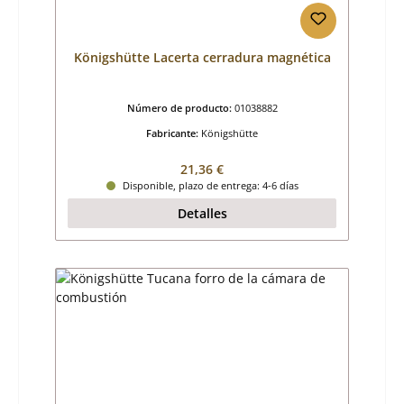
Königshütte Lacerta cerradura magnética
Número de producto:
01038882
Fabricante:
Königshütte
Precio normal:
21,36 €
Disponible, plazo de entrega: 4-6 días
Detalles