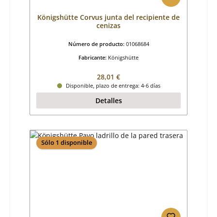
Königshütte Corvus junta del recipiente de
cenizas
Número de producto:
01068684
Fabricante:
Königshütte
Precio normal:
28,01 €
Disponible, plazo de entrega: 4-6 días
Detalles
Sólo 1 disponible