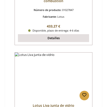
combustión
Número de producto:
01027847
Fabricante:
Lotus
Precio normal:
433,27 €
Disponible, plazo de entrega: 4-6 días
Detalles
Lotus Liva junta de vidrio