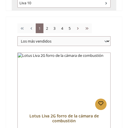
Liva 10
Página
Página
Página
Página
Página
1
2
3
4
5
Lotus Liva 2G forro de la cámara de
combustión