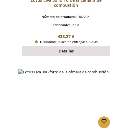
Lotus Liva 30 forro de la cámara de
combustión
Número de producto:
01027921
Fabricante:
Lotus
Precio normal:
433,27 €
Disponible, plazo de entrega: 4-6 días
Detalles