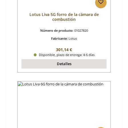
Lotus Liva 5G forro de la cámara de
combustión
Número de producto:
01027820
Fabricante:
Lotus
Precio normal:
301,14 €
Disponible, plazo de entrega: 4-6 días
Detalles