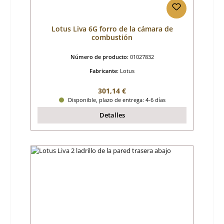
Lotus Liva 6G forro de la cámara de
combustión
Número de producto:
01027832
Fabricante:
Lotus
Precio normal:
301,14 €
Disponible, plazo de entrega: 4-6 días
Detalles