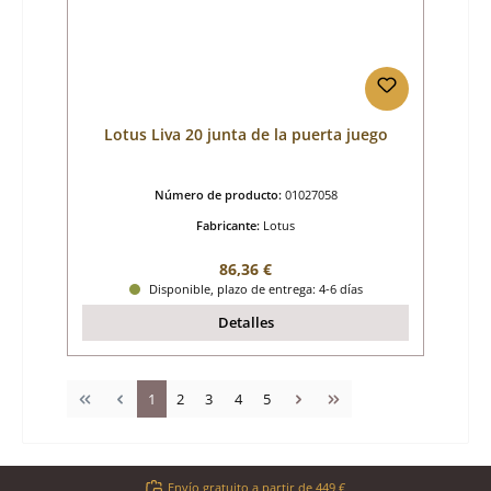
Lotus Liva 20 junta de la puerta juego
Número de producto:
01027058
Fabricante:
Lotus
Precio normal:
86,36 €
Disponible, plazo de entrega: 4-6 días
Detalles
Página
Página
Página
Página
Página
1
2
3
4
5
Envío gratuito a partir de 449 €