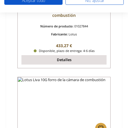
Aceptar todo
No, ajustar
Lotus Liva 1 forro de la cámara de
combustión
Número de producto:
01027844
Fabricante:
Lotus
Precio normal:
433,27 €
Disponible, plazo de entrega: 4-6 días
Detalles