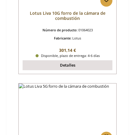
Lotus Liva 10G forro de la cámara de
combustión
Número de producto:
01064023
Fabricante:
Lotus
Precio normal:
301,14 €
Disponible, plazo de entrega: 4-6 días
Detalles