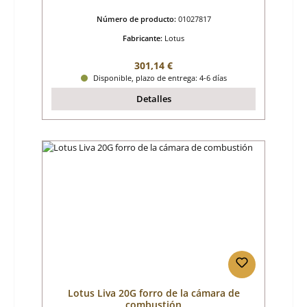
Número de producto:
01027817
Fabricante:
Lotus
Precio normal:
301,14 €
Disponible, plazo de entrega: 4-6 días
Detalles
Lotus Liva 20G forro de la cámara de
combustión