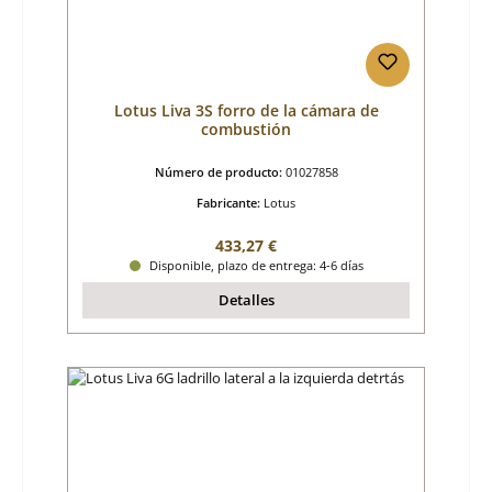
Lotus Liva 3S forro de la cámara de
combustión
Número de producto:
01027858
Fabricante:
Lotus
Precio normal:
433,27 €
Disponible, plazo de entrega: 4-6 días
Detalles