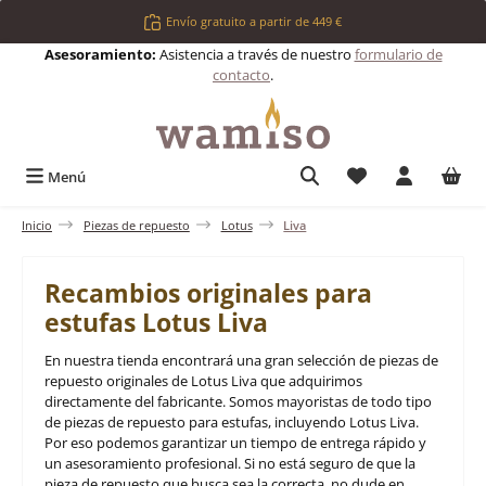
Saltar al contenido principal
Envío gratuito a partir de 449 €
Asesoramiento:
Asistencia a través de nuestro
formulario de
contacto
.
Tienes 0 artículos 
Menú
Inicio
Piezas de repuesto
Lotus
Liva
Recambios originales para
estufas Lotus Liva
En nuestra tienda encontrará una gran selección de piezas de
repuesto originales de Lotus Liva que adquirimos
directamente del fabricante. Somos mayoristas de todo tipo
de piezas de repuesto para estufas, incluyendo Lotus Liva.
Por eso podemos garantizar un tiempo de entrega rápido y
un asesoramiento profesional. Si no está seguro de que la
pieza de repuesto que busca sea la correcta, no dude en