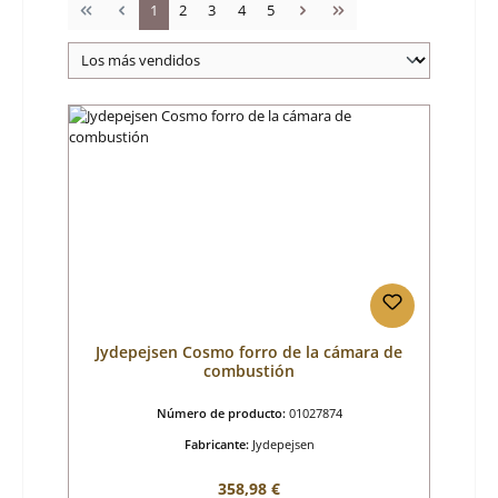
Página
Página
Página
Página
Página
1
2
3
4
5
Jydepejsen Cosmo forro de la cámara de
combustión
Número de producto:
01027874
Fabricante:
Jydepejsen
Precio normal:
358,98 €