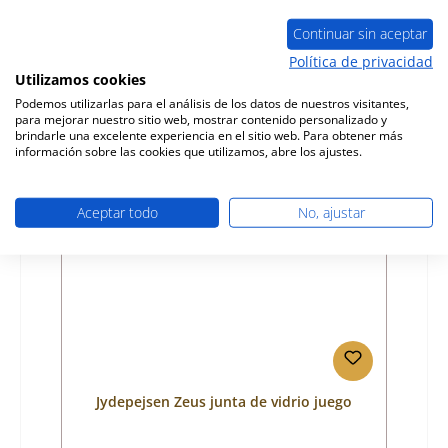
Número de producto:
01027549
Fabricante:
Jydepejsen
Continuar sin aceptar
Política de privacidad
Precio normal:
57,56 €
Utilizamos cookies
Disponible, plazo de entrega: 4-6 días
Podemos utilizarlas para el análisis de los datos de nuestros visitantes,
Detalles
para mejorar nuestro sitio web, mostrar contenido personalizado y
brindarle una excelente experiencia en el sitio web. Para obtener más
información sobre las cookies que utilizamos, abre los ajustes.
Sólo 9 disponible
Aceptar todo
No, ajustar
Jydepejsen Zeus junta de vidrio juego