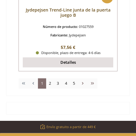
Jydepejsen Trend-Line junta de la puerta
juego B
Número de producto:
01027559
Fabricante:
Jydepejsen
Precio normal:
57,56 €
Disponible, plazo de entrega: 4-6 días
Detalles
Página
Página
Página
Página
Página
1
2
3
4
5
Envío gratuito a partir de 449 €