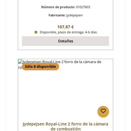
Número de producto:
01027603
Fabricante:
Jydepejsen
Precio normal:
107,87 €
Disponible, plazo de entrega: 4-6 días
Detalles
Sólo 8 disponible
Jydepejsen Royal-Line 2 forro de la cámara
de combustión