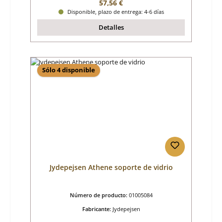
Precio normal:
57,56 €
Disponible, plazo de entrega: 4-6 días
Detalles
Sólo 4 disponible
Jydepejsen Athene soporte de vidrio
Número de producto:
01005084
Fabricante:
Jydepejsen