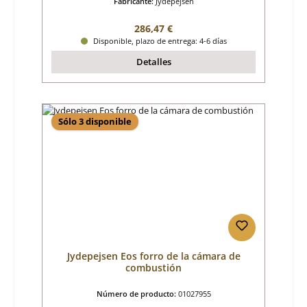
Fabricante:
Jydepejsen
Precio normal:
286,47 €
Disponible, plazo de entrega: 4-6 días
Detalles
Sólo 3 disponible
Jydepejsen Eos forro de la cámara de
combustión
Número de producto:
01027955