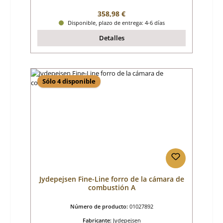
Precio normal:
358,98 €
Disponible, plazo de entrega: 4-6 días
Detalles
Sólo 4 disponible
Jydepejsen Fine-Line forro de la cámara de
combustión A
Número de producto:
01027892
Fabricante:
Jydepejsen