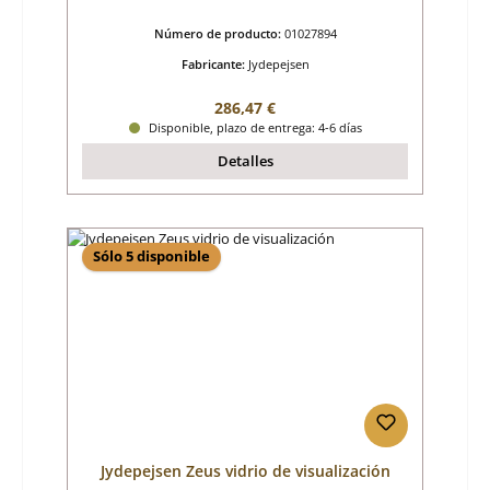
Número de producto:
01027894
Fabricante:
Jydepejsen
Precio normal:
286,47 €
Disponible, plazo de entrega: 4-6 días
Detalles
Sólo 5 disponible
Jydepejsen Zeus vidrio de visualización