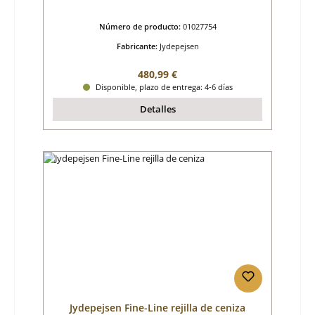
Número de producto:
01027754
Fabricante:
Jydepejsen
Precio normal:
480,99 €
Disponible, plazo de entrega: 4-6 días
Detalles
Jydepejsen Fine-Line rejilla de ceniza