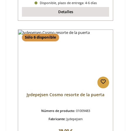
Disponible, plazo de entrega: 4-6 días
Detalles
Sólo 6 disponible
Jydepejsen Cosmo resorte de la puerta
Número de producto:
01009483
Fabricante:
Jydepejsen
Precio normal:
39,00 €