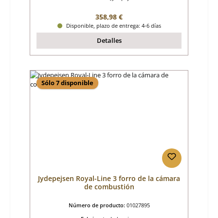
Precio normal:
358,98 €
Disponible, plazo de entrega: 4-6 días
Detalles
Sólo 7 disponible
Jydepejsen Royal-Line 3 forro de la cámara
de combustión
Número de producto:
01027895