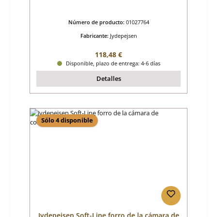
Número de producto:
01027764
Fabricante:
Jydepejsen
Precio normal:
118,48 €
Disponible, plazo de entrega: 4-6 días
Detalles
Sólo 4 disponible
Jydepejsen Soft-Line forro de la cámara de