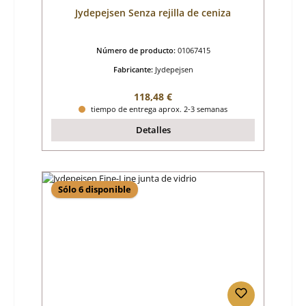
Jydepejsen Senza rejilla de ceniza
Número de producto:
01067415
Fabricante:
Jydepejsen
Precio normal:
118,48 €
tiempo de entrega aprox. 2-3 semanas
Detalles
Sólo 6 disponible