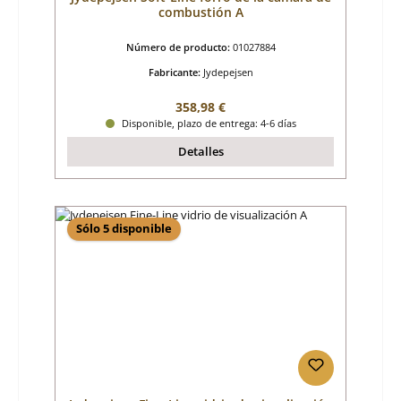
combustión A
Número de producto:
01027884
Fabricante:
Jydepejsen
Precio normal:
358,98 €
Disponible, plazo de entrega: 4-6 días
Detalles
Sólo 5 disponible