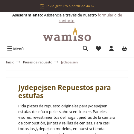
Saltar al contenido principal
Envío gratuito a partir de 449 €
Asesoramiento:
Asistencia a través de nuestro
formulario de
contacto
.
Tienes 0 artículos 
Menú
Inicio
Piezas de repuesto
Jydepejsen
Jydepejsen Repuestos para
estufas
Pida piezas de repuesto originales para Jydepejsen
estufas de leña o pellets ahora en línea ➙. Paneles
visores, revestimientos del hogar, piedras de la cámara
de combustión, juntas y rejillas de cenizas. Para casi
todos los Jydepejsen modelos, en nuestra tienda