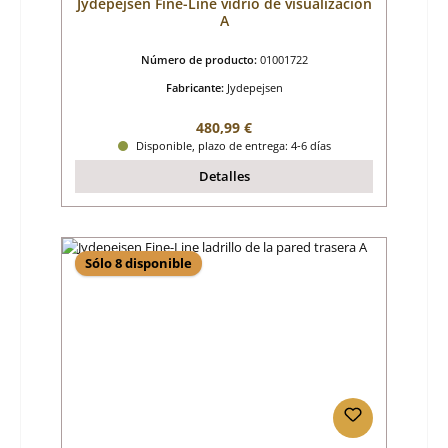
Jydepejsen Fine-Line vidrio de visualización
A
Número de producto:
01001722
Fabricante:
Jydepejsen
Precio normal:
480,99 €
Disponible, plazo de entrega: 4-6 días
Detalles
Sólo 8 disponible