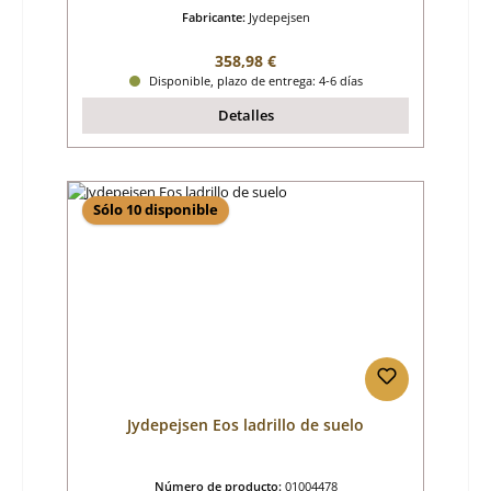
Fabricante:
Jydepejsen
Precio normal:
358,98 €
Disponible, plazo de entrega: 4-6 días
Detalles
Sólo 10 disponible
Jydepejsen Eos ladrillo de suelo
Número de producto:
01004478