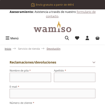
Saltar al contenido principal
Envío gratuito a partir de 449 €
Asesoramiento:
Asistencia a través de nuestro
formulario de
contacto
.
Tienes 0 artículos 
Menú
Inicio
Servicio de tienda
Devolución
Reclamaciones/devoluciones
Nombre de pila
*
Apellido
*
E-mail
*
Número de cliente
*