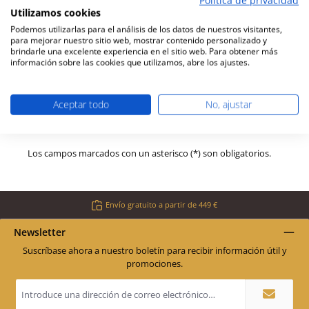
Política de privacidad
Al seleccionar continuar, confirmas que has leído nuestra
Utilizamos cookies
información de protección de datos
y que has aceptado
nuestros
términos y condiciones generales
. *
Podemos utilizarlas para el análisis de los datos de nuestros visitantes,
para mejorar nuestro sitio web, mostrar contenido personalizado y
brindarle una excelente experiencia en el sitio web. Para obtener más
Verificación Anti-Robot
información sobre las cookies que utilizamos, abre los ajustes.
Haga clic para iniciar la verificación
Friendly
Captcha ⇗
Aceptar todo
No, ajustar
Enviar
Los campos marcados con un asterisco (*) son obligatorios.
Envío gratuito a partir de 449 €
Newsletter
Suscríbase ahora a nuestro boletín para recibir información útil y
promociones.
Dirección
de
correo