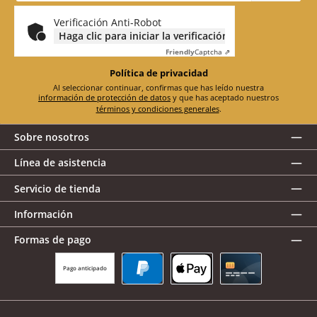
electrónico
*
Verificación Anti-Robot
Haga clic para iniciar la verificación
Friendly
Captcha ⇗
Política de privacidad
Al seleccionar continuar, confirmas que has leído nuestra
información de protección de datos
y que has aceptado nuestros
términos y condiciones generales
.
Sobre nosotros
Línea de asistencia
Servicio de tienda
Información
Formas de pago
Pago anticipado
PayPal
Apple Pay
Tarjeta de crédito