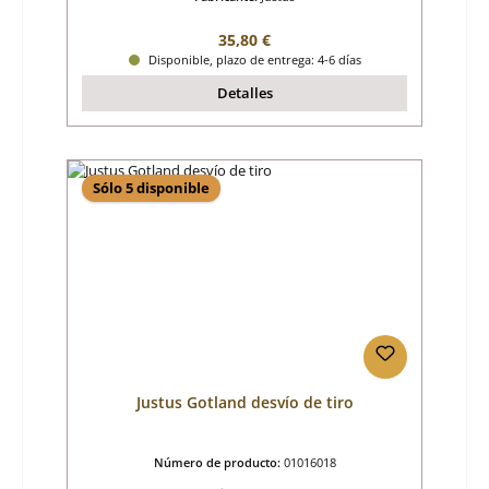
Precio normal:
35,80 €
Disponible, plazo de entrega: 4-6 días
Detalles
Sólo 5 disponible
Justus Gotland desvío de tiro
Número de producto:
01016018