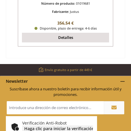
Número de producto:
01019681
Fabricante:
Justus
Precio normal:
356,54 €
Disponible, plazo de entrega: 4-6 días
Detalles
Envío gratuito a partir de 449 €
Newsletter
Suscríbase ahora a nuestro boletín para recibir información útil y
promociones.
Dirección
de
correo
electrónico
*
Verificación Anti-Robot
Haga clic para iniciar la verificación