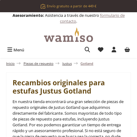
Saltar al contenido principal
Envío gratuito a partir de 449 €
Asesoramiento:
Asistencia a través de nuestro
formulario de
contacto
.
Tienes 0 artículos 
Menú
Inicio
Piezas de repuesto
Justus
Gotland
Recambios originales para
estufas Justus Gotland
En nuestra tienda encontrará una gran selección de piezas de
repuesto originales de Justus Gotland que adquirimos
directamente del fabricante. Somos mayoristas de todo tipo
de piezas de repuesto para estufas, incluyendo Justus
Gotland. Por eso podemos garantizar un tiempo de entrega
rápido y un asesoramiento profesional. Si no está seguro de
que la pieza de repuesto que busca sea la correcta, no dude