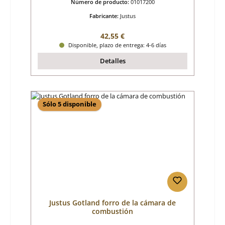
Número de producto:
01017200
Fabricante:
Justus
Precio normal:
42,55 €
Disponible, plazo de entrega: 4-6 días
Detalles
Sólo 5 disponible
Justus Gotland forro de la cámara de
combustión