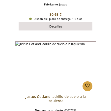
Fabricante:
Justus
Precio normal:
30,63 €
Disponible, plazo de entrega: 4-6 días
Detalles
Justus Gotland ladrillo de suelo a la
izquierda
Número de producto:
01017197