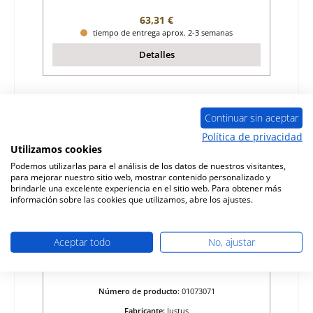
Precio normal:
63,31 €
tiempo de entrega aprox. 2-3 semanas
Detalles
Continuar sin aceptar
Política de privacidad
Utilizamos cookies
Podemos utilizarlas para el análisis de los datos de nuestros visitantes,
para mejorar nuestro sitio web, mostrar contenido personalizado y
brindarle una excelente experiencia en el sitio web. Para obtener más
información sobre las cookies que utilizamos, abre los ajustes.
Aceptar todo
No, ajustar
Justus Gotland resorte de la puerta
Número de producto:
01073071
Fabricante:
Justus