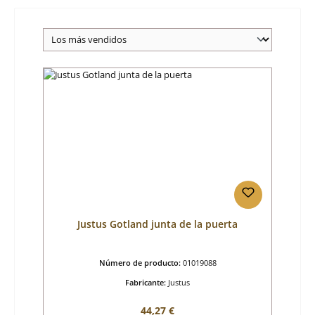
Justus Gotland junta de la puerta
Número de producto:
01019088
Fabricante:
Justus
Precio normal:
44,27 €