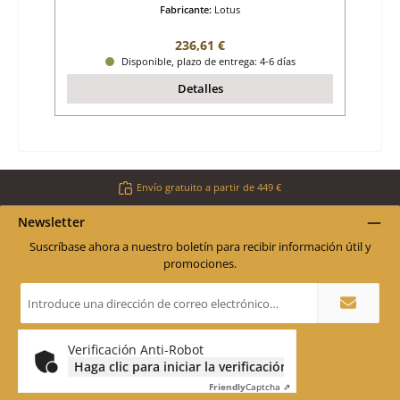
Fabricante:
Lotus
Precio normal:
236,61 €
Disponible, plazo de entrega: 4-6 días
Detalles
Envío gratuito a partir de 449 €
Newsletter
Suscríbase ahora a nuestro boletín para recibir información útil y
promociones.
Dirección
de
correo
electrónico
*
Verificación Anti-Robot
Haga clic para iniciar la verificación
Friendly
Captcha ⇗