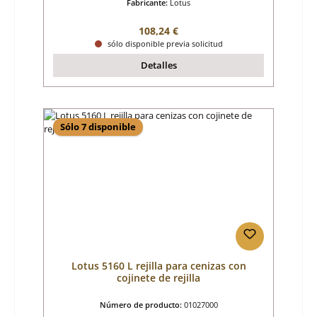
Fabricante:
Lotus
Precio normal:
108,24 €
sólo disponible previa solicitud
Detalles
Sólo 7 disponible
Lotus 5160 L rejilla para cenizas con
cojinete de rejilla
Número de producto:
01027000