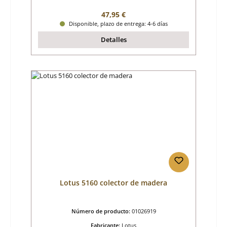
Precio normal:
47,95 €
Disponible, plazo de entrega: 4-6 días
Detalles
Lotus 5160 colector de madera
Número de producto:
01026919
Fabricante:
Lotus