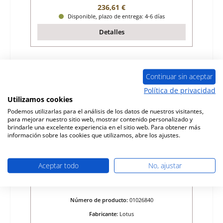
Precio normal:
236,61 €
Disponible, plazo de entrega: 4-6 días
Detalles
Sólo 4 disponible
Continuar sin aceptar
Política de privacidad
Utilizamos cookies
Podemos utilizarlas para el análisis de los datos de nuestros visitantes,
para mejorar nuestro sitio web, mostrar contenido personalizado y
brindarle una excelente experiencia en el sitio web. Para obtener más
información sobre las cookies que utilizamos, abre los ajustes.
Aceptar todo
No, ajustar
Lotus 5160 vidrio de visualización
Número de producto:
01026840
Fabricante:
Lotus