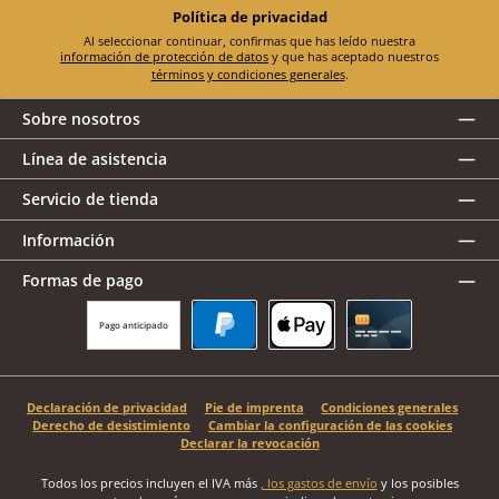
Política de privacidad
Al seleccionar continuar, confirmas que has leído nuestra
información de protección de datos
y que has aceptado nuestros
términos y condiciones generales
.
Sobre nosotros
Línea de asistencia
Servicio de tienda
Información
Formas de pago
Pago anticipado
PayPal
Apple Pay
Tarjeta de crédito
Declaración de privacidad
Pie de imprenta
Condiciones generales
Derecho de desistimiento
Cambiar la configuración de las cookies
Declarar la revocación
Todos los precios incluyen el IVA más
, los gastos de envío
y los posibles