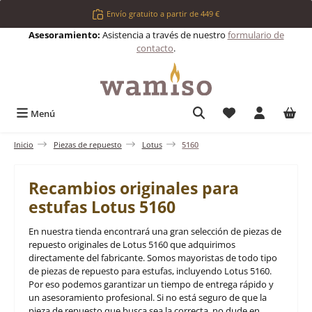
Saltar al contenido principal
Envío gratuito a partir de 449 €
Asesoramiento:
Asistencia a través de nuestro
formulario de
contacto
.
Tienes 0 artículos 
Menú
Inicio
Piezas de repuesto
Lotus
5160
Recambios originales para
estufas Lotus 5160
En nuestra tienda encontrará una gran selección de piezas de
repuesto originales de Lotus 5160 que adquirimos
directamente del fabricante. Somos mayoristas de todo tipo
de piezas de repuesto para estufas, incluyendo Lotus 5160.
Por eso podemos garantizar un tiempo de entrega rápido y
un asesoramiento profesional. Si no está seguro de que la
pieza de repuesto que busca sea la correcta, no dude en