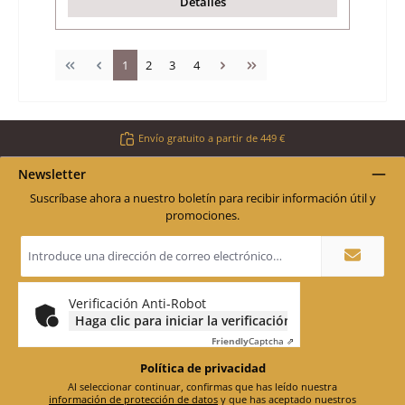
Detalles
Página
Página
Página
Página
1
2
3
4
Envío gratuito a partir de 449 €
Newsletter
Suscríbase ahora a nuestro boletín para recibir información útil y
promociones.
Dirección
de
correo
electrónico
*
Verificación Anti-Robot
Haga clic para iniciar la verificación
Friendly
Captcha ⇗
Política de privacidad
Al seleccionar continuar, confirmas que has leído nuestra
información de protección de datos
y que has aceptado nuestros