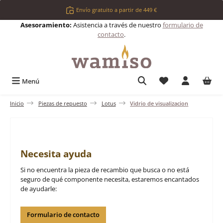
Saltar al contenido principal
Envío gratuito a partir de 449 €
Asesoramiento:
Asistencia a través de nuestro
formulario de
contacto
.
Tienes 0 artículos 
Menú
Inicio
Piezas de repuesto
Lotus
Vidrio de visualizacion
Necesita ayuda
Si no encuentra la pieza de recambio que busca o no está
seguro de qué componente necesita, estaremos encantados
de ayudarle:
Formulario de contacto