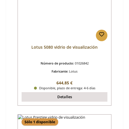
Lotus 5080 vidrio de visualización
Número de producto:
01026842
Fabricante:
Lotus
Precio normal:
644,85 €
Disponible, plazo de entrega: 4-6 días
Detalles
Sólo 1 disponible