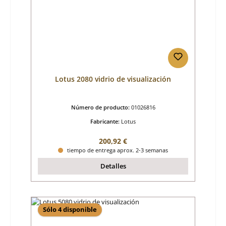
Lotus 2080 vidrio de visualización
Número de producto:
01026816
Fabricante:
Lotus
Precio normal:
200,92 €
tiempo de entrega aprox. 2-3 semanas
Detalles
Sólo 4 disponible