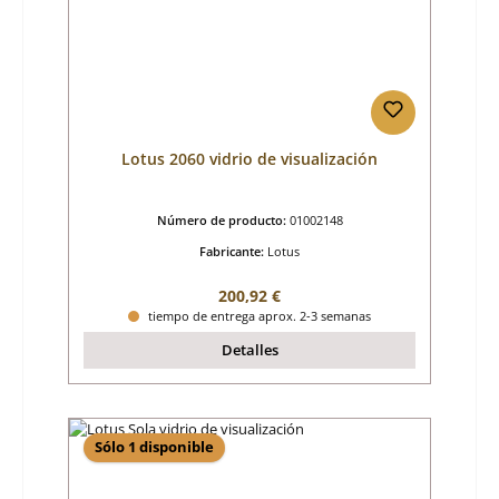
Lotus 2060 vidrio de visualización
Número de producto:
01002148
Fabricante:
Lotus
Precio normal:
200,92 €
tiempo de entrega aprox. 2-3 semanas
Detalles
Sólo 1 disponible