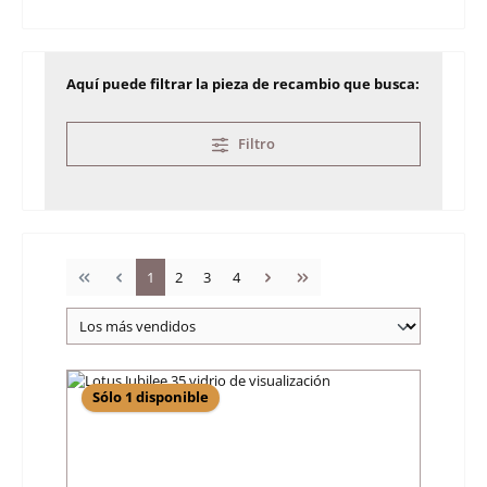
Aquí puede filtrar la pieza de recambio que busca:
Filtro
Página
Página
Página
Página
1
2
3
4
Sólo 1 disponible