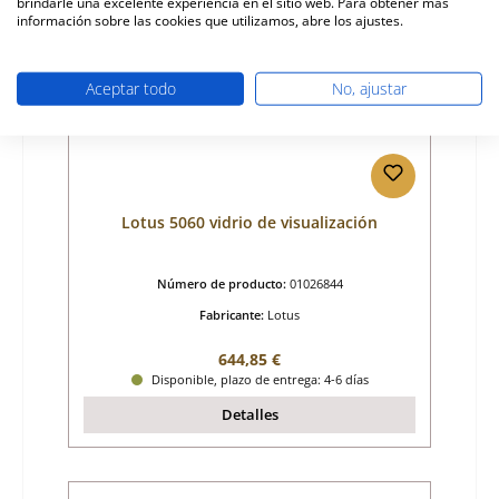
brindarle una excelente experiencia en el sitio web. Para obtener más
Sólo 4 disponible
información sobre las cookies que utilizamos, abre los ajustes.
Aceptar todo
No, ajustar
Lotus 5060 vidrio de visualización
Número de producto:
01026844
Fabricante:
Lotus
Precio normal:
644,85 €
Disponible, plazo de entrega: 4-6 días
Detalles