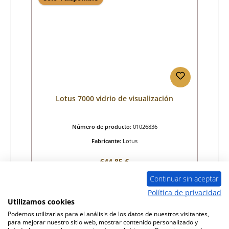
Lotus 7000 vidrio de visualización
Número de producto:
01026836
Fabricante:
Lotus
Precio normal:
644,85 €
Disponible, plazo de entrega: 4-6 días
Continuar sin aceptar
Detalles
Política de privacidad
Utilizamos cookies
Podemos utilizarlas para el análisis de los datos de nuestros visitantes,
para mejorar nuestro sitio web, mostrar contenido personalizado y