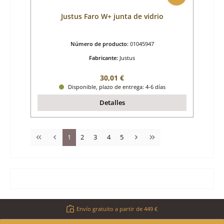
Justus Faro W+ junta de vidrio
Número de producto:
01045947
Fabricante:
Justus
Precio normal:
30,01 €
Disponible, plazo de entrega: 4-6 días
Detalles
Página
Página
Página
Página
Página
1
2
3
4
5
Envío gratuito a partir de 449 €