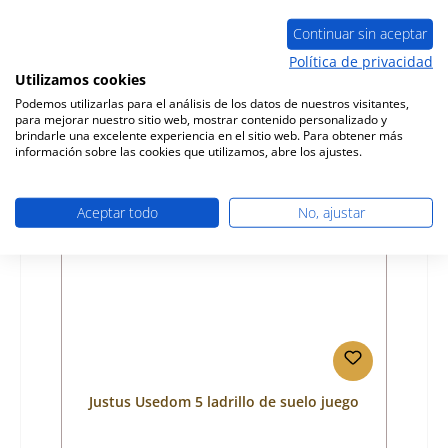
Número de producto:
01018971
Fabricante:
Justus
Continuar sin aceptar
Política de privacidad
Precio normal:
44,27 €
Utilizamos cookies
Disponible, plazo de entrega: 4-6 días
Podemos utilizarlas para el análisis de los datos de nuestros visitantes,
Detalles
para mejorar nuestro sitio web, mostrar contenido personalizado y
brindarle una excelente experiencia en el sitio web. Para obtener más
información sobre las cookies que utilizamos, abre los ajustes.
Aceptar todo
No, ajustar
Justus Usedom 5 ladrillo de suelo juego