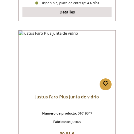
Disponible, plazo de entrega: 4-6 días
Detalles
Justus Faro Plus junta de vidrio
Número de producto:
01019347
Fabricante:
Justus
Precio normal:
30,01 €