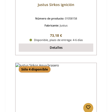
Justus Sirkos ignición
Número de producto:
01058158
Fabricante:
Justus
Precio normal:
73,18 €
Disponible, plazo de entrega: 4-6 días
Detalles
Sólo 4 disponible