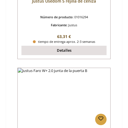
Justus Usedom 5 rejilla de ceniza
Número de producto:
01016294
Fabricante:
Justus
Precio normal:
63,31 €
tiempo de entrega aprox. 2-3 semanas
Detalles