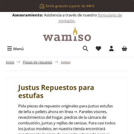
Saltar al contenido principal
Envío gratuito a partir de 449 €
Asesoramiento:
Asistencia a través de nuestro
formulario de
contacto
.
Tienes 0 artículos 
Menú
Inicio
Piezas de repuesto
Justus
Justus Repuestos para
estufas
Pida piezas de repuesto originales para Justus estufas
de leña o pellets ahora en línea ➙. Paneles visores,
revestimientos del hogar, piedras de la cámara de
combustión, juntas y rejillas de cenizas. Para casi todos
los Justus modelos, en nuestra tienda encontrará