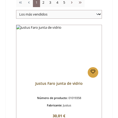
Página
Página
Página
Página
Página
1
2
3
4
5
Justus Faro junta de vidrio
Número de producto:
01019358
Fabricante:
Justus
Precio normal:
30,01 €