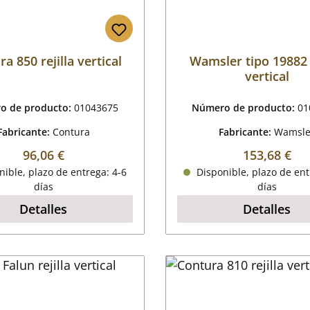
a 850 rejilla vertical
Wamsler tipo 19882 r
vertical
o de producto:
01043675
Número de producto:
01
Fabricante:
Contura
Fabricante:
Wamsle
Precio normal:
Precio norm
96,06 €
153,68 €
ible, plazo de entrega: 4-6
Disponible, plazo de ent
días
días
Detalles
Detalles