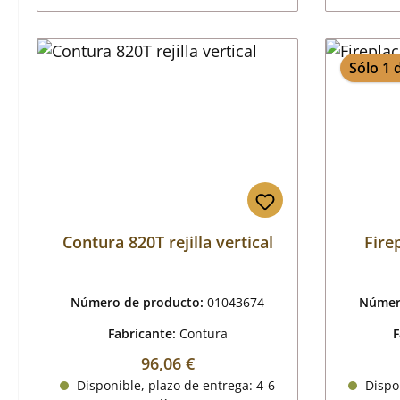
Sólo 1 
Contura 820T rejilla vertical
Firep
Número de producto:
01043674
Númer
Fabricante:
Contura
F
Precio normal:
96,06 €
Disponible, plazo de entrega: 4-6
Dispon