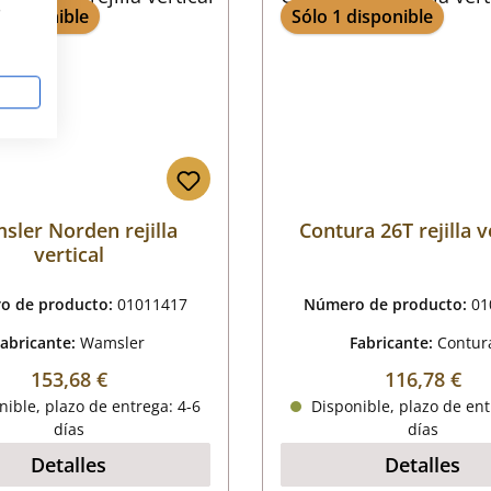
s
 disponible
Sólo 1 disponible
ler Norden rejilla
Contura 26T rejilla v
vertical
o de producto:
01011417
Número de producto:
01
Fabricante:
Wamsler
Fabricante:
Contur
Precio normal:
Precio norm
153,68 €
116,78 €
ible, plazo de entrega: 4-6
Disponible, plazo de ent
días
días
Detalles
Detalles