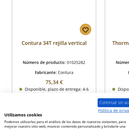
Contura 34T rejilla vertical
Thorma
Número de producto:
01025282
Númer
Fabricante:
Contura
Precio normal:
75,34 €
Disponible, plazo de entrega: 4-6
Dispon
días
Continuar sin ac
Detalles
Política de priv
Utilizamos cookies
Podemos utilizarlas para el análisis de los datos de nuestros visitantes, para
mejorar nuestro sitio web, mostrar contenido personalizado y brindarle una