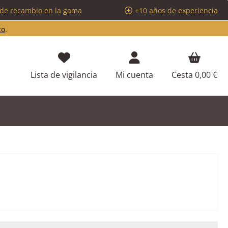
 de recambio en la gama
+10 años de experiencia
to
.
Lista de vigilancia
Mi cuenta
Cesta
0,00 €