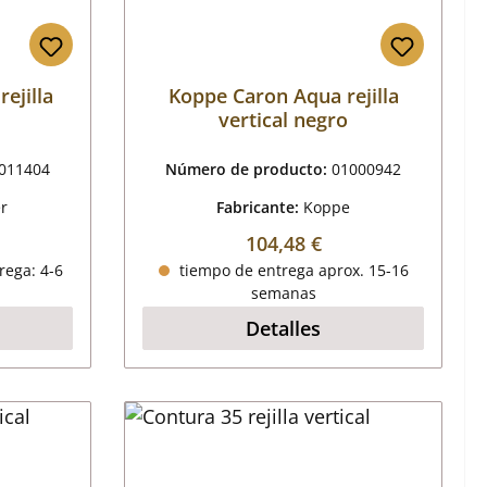
ejilla
Koppe Caron Aqua rejilla
vertical negro
011404
Número de producto:
01000942
r
Fabricante:
Koppe
al:
Precio normal:
104,48 €
rega: 4-6
tiempo de entrega aprox. 15-16
semanas
Detalles