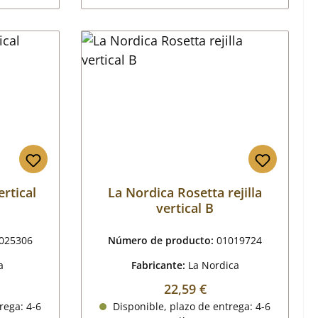
ertical
La Nordica Rosetta rejilla
vertical B
025306
Número de producto:
01019724
a
Fabricante:
La Nordica
mal:
Precio normal:
22,59 €
rega: 4-6
Disponible, plazo de entrega: 4-6