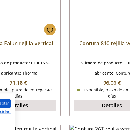
 Falun rejilla vertical
Contura 810 rejilla v
o de producto:
01001524
Número de producto:
01
Fabricante:
Thorma
Fabricante:
Contur
Precio normal:
Precio nor
71,18 €
96,06 €
ible, plazo de entrega: 4-6
Disponible, plazo de ent
días
días
eptar
Detalles
Detalles
acidad