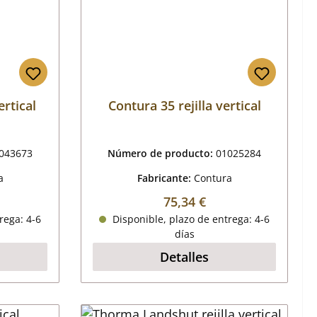
ertical
Contura 35 rejilla vertical
043673
Número de producto:
01025284
a
Fabricante:
Contura
mal:
Precio normal:
75,34 €
rega: 4-6
Disponible, plazo de entrega: 4-6
días
Detalles