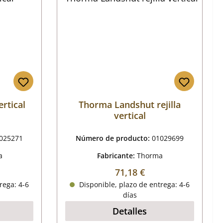
ertical
Thorma Landshut rejilla
vertical
025271
Número de producto:
01029699
a
Fabricante:
Thorma
al:
Precio normal:
71,18 €
rega: 4-6
Disponible, plazo de entrega: 4-6
días
Detalles