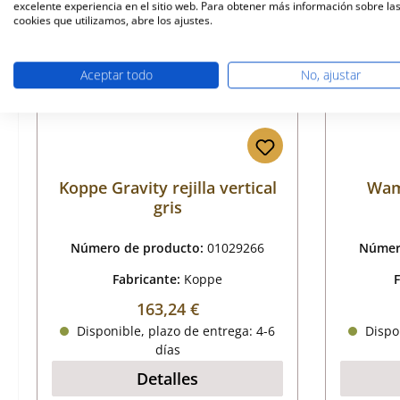
excelente experiencia en el sitio web. Para obtener más información sobre la
Sólo 5 disponible
Sólo 10
cookies que utilizamos, abre los ajustes.
Aceptar todo
No, ajustar
Koppe Gravity rejilla vertical
Wams
gris
Número de producto:
01029266
Númer
Fabricante:
Koppe
Precio normal:
163,24 €
Disponible, plazo de entrega: 4-6
Dispon
días
Detalles