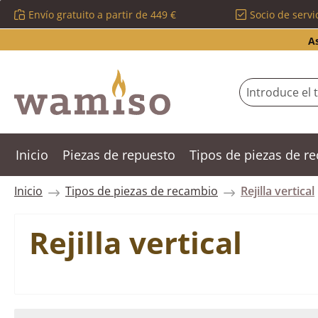
Envío gratuito a partir de 449 €
Socio de servi
ltar al contenido principal
Saltar a la búsqueda
Saltar a la navegación principal
A
Inicio
Piezas de repuesto
Tipos de piezas de r
Inicio
Tipos de piezas de recambio
Rejilla vertical
Rejilla vertical