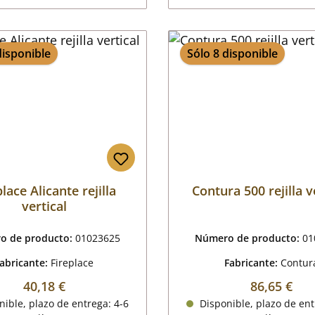
disponible
Sólo 8 disponible
lace Alicante rejilla
Contura 500 rejilla v
vertical
o de producto:
01023625
Número de producto:
01
abricante:
Fireplace
Fabricante:
Contur
Precio normal:
Precio nor
40,18 €
86,65 €
ible, plazo de entrega: 4-6
Disponible, plazo de ent