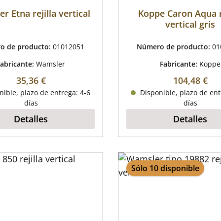
r Etna rejilla vertical
Koppe Caron Aqua re
vertical gris
o de producto:
01012051
Número de producto:
01
Fabricante:
Wamsler
Fabricante:
Koppe
Precio normal:
Precio norm
35,36 €
104,48 €
ible, plazo de entrega: 4-6
Disponible, plazo de ent
días
días
Detalles
Detalles
Sólo 10 disponible