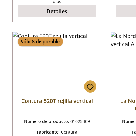
días
Detalles
Sólo 8 disponible
Contura 520T rejilla vertical
La No
Número de producto:
01025309
Númer
Fabricante:
Contura
F