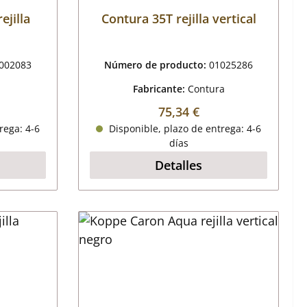
jilla
Contura 35T rejilla vertical
002083
Número de producto:
01025286
Fabricante:
Contura
al:
Precio normal:
75,34 €
rega: 4-6
Disponible, plazo de entrega: 4-6
días
Detalles