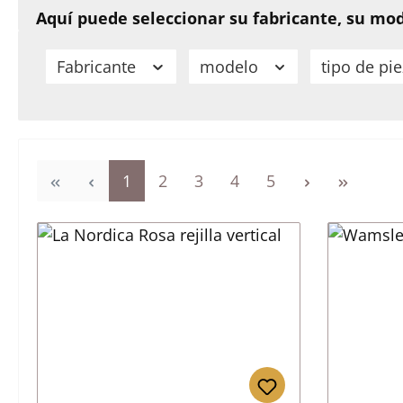
Aquí puede seleccionar su fabricante, su mod
Fabricante
modelo
tipo de pi
Página
Página
Página
Página
Página
1
2
3
4
5