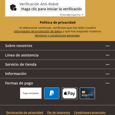
*
Verificación Anti-Robot
Haga clic para iniciar la verificación
Friendly
Captcha ⇗
Política de privacidad
Al seleccionar continuar, confirmas que has leído nuestra
información de protección de datos
y que has aceptado nuestros
términos y condiciones generales
.
Sobre nosotros
Línea de asistencia
Servicio de tienda
Información
Formas de pago
Pago anticipado
PayPal
Apple Pay
Tarjeta de crédito
Declaración de privacidad
Pie de imprenta
Condiciones generales