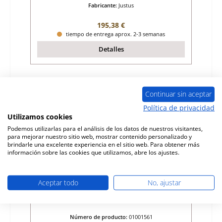
Fabricante:
Justus
Precio normal:
195,38 €
tiempo de entrega aprox. 2-3 semanas
Detalles
Sólo 10 disponible
Continuar sin aceptar
Política de privacidad
Utilizamos cookies
Podemos utilizarlas para el análisis de los datos de nuestros visitantes,
para mejorar nuestro sitio web, mostrar contenido personalizado y
brindarle una excelente experiencia en el sitio web. Para obtener más
información sobre las cookies que utilizamos, abre los ajustes.
Aceptar todo
No, ajustar
Justus Hamar ladrillo de suelo a la
izquierda
Número de producto:
01001561