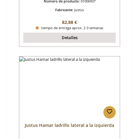
Número de producto:
01006937
Fabricante:
Justus
Precio normal:
82,88 €
tiempo de entrega aprox. 2-3 semanas
Detalles
Justus Hamar ladrillo lateral a la izquierda