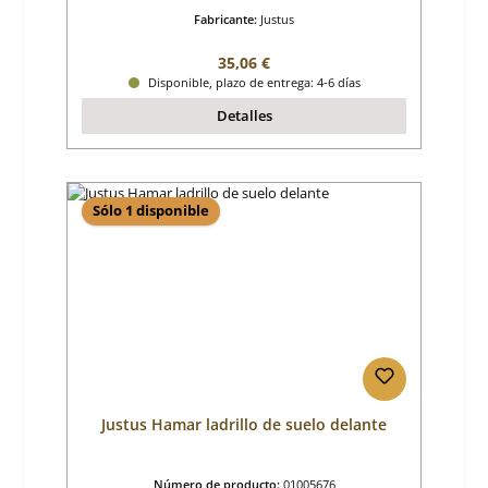
Fabricante:
Justus
Precio normal:
35,06 €
Disponible, plazo de entrega: 4-6 días
Detalles
Sólo 1 disponible
Justus Hamar ladrillo de suelo delante
Número de producto:
01005676