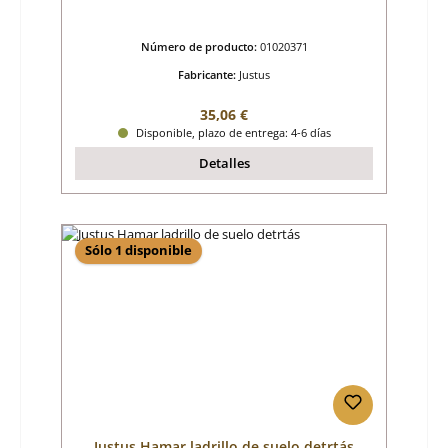
Número de producto:
01020371
Fabricante:
Justus
Precio normal:
35,06 €
Disponible, plazo de entrega: 4-6 días
Detalles
Sólo 1 disponible
Justus Hamar ladrillo de suelo detrtás