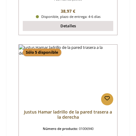
Precio normal:
38,97 €
Disponible, plazo de entrega: 4-6 días
Detalles
Sólo 5 disponible
Justus Hamar ladrillo de la pared trasera a
la derecha
Número de producto:
01006940