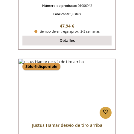
Número de producto:
01006942
Fabricante:
Justus
Precio normal:
47,94 €
tiempo de entrega aprox. 2-3 semanas
Detalles
Sólo 6 disponible
Justus Hamar desvío de tiro arriba