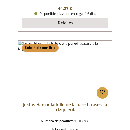
Precio normal:
44,27 €
Disponible, plazo de entrega: 4-6 días
Detalles
Sólo 4 disponible
Justus Hamar ladrillo de la pared trasera a
la izquierda
Número de producto:
01006939
Fabricante:
Justus