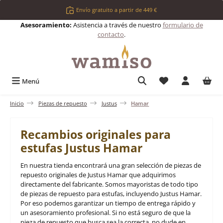
Saltar al contenido principal
Envío gratuito a partir de 449 €
Asesoramiento:
Asistencia a través de nuestro
formulario de
contacto
.
Tienes 0 artículos 
Menú
Inicio
Piezas de repuesto
Justus
Hamar
Recambios originales para
estufas Justus Hamar
En nuestra tienda encontrará una gran selección de piezas de
repuesto originales de Justus Hamar que adquirimos
directamente del fabricante. Somos mayoristas de todo tipo
de piezas de repuesto para estufas, incluyendo Justus Hamar.
Por eso podemos garantizar un tiempo de entrega rápido y
un asesoramiento profesional. Si no está seguro de que la
pieza de repuesto que busca sea la correcta, no dude en