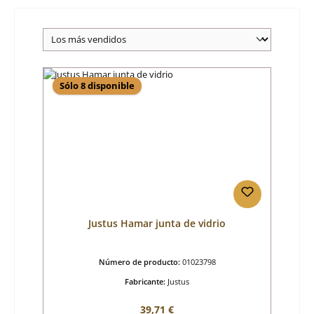
Sólo 8 disponible
Justus Hamar junta de vidrio
Número de producto:
01023798
Fabricante:
Justus
Precio normal:
39,71 €