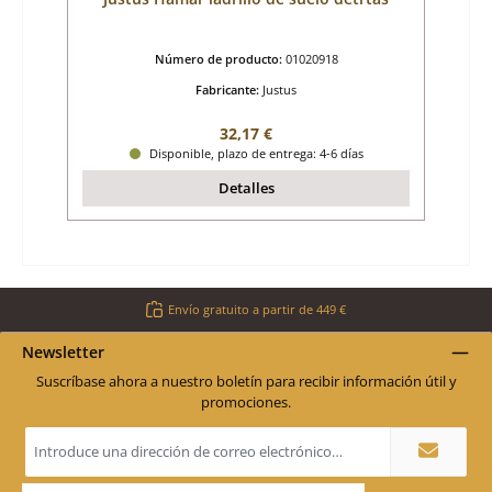
Número de producto:
01020918
Fabricante:
Justus
Precio normal:
32,17 €
Disponible, plazo de entrega: 4-6 días
Detalles
Envío gratuito a partir de 449 €
Newsletter
Suscríbase ahora a nuestro boletín para recibir información útil y
promociones.
Dirección
de
correo
electrónico