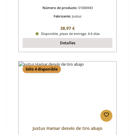
Número de producto:
01006943
Fabricante:
Justus
Precio normal:
38,97 €
Disponible, plazo de entrega: 4-6 días
Detalles
Sólo 4 disponible
Justus Hamar desvío de tiro abajo