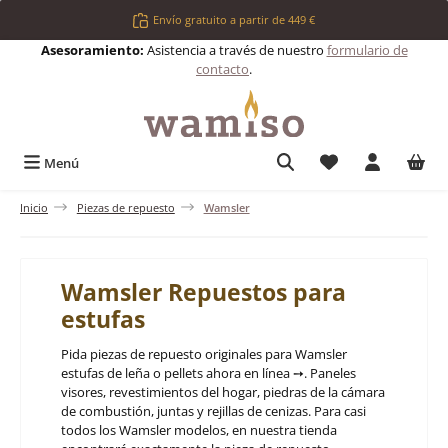
Saltar al contenido principal
Envío gratuito a partir de 449 €
Asesoramiento:
Asistencia a través de nuestro
formulario de
contacto
.
Tienes 0 artículos 
Menú
Inicio
Piezas de repuesto
Wamsler
Wamsler Repuestos para
estufas
Pida piezas de repuesto originales para Wamsler
estufas de leña o pellets ahora en línea ➙. Paneles
visores, revestimientos del hogar, piedras de la cámara
de combustión, juntas y rejillas de cenizas. Para casi
todos los Wamsler modelos, en nuestra tienda