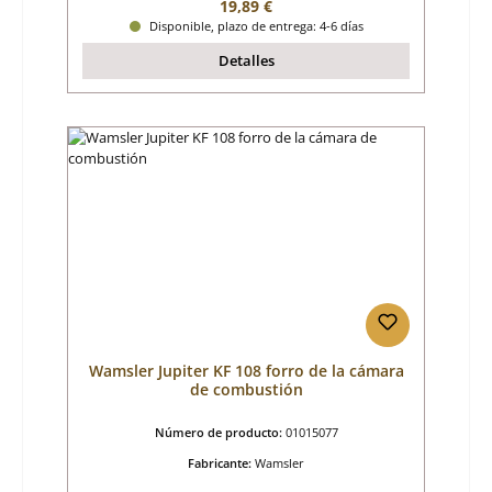
Precio normal:
19,89 €
Disponible, plazo de entrega: 4-6 días
Detalles
Wamsler Jupiter KF 108 forro de la cámara
de combustión
Número de producto:
01015077
Fabricante:
Wamsler