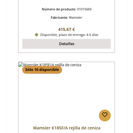
Número de producto:
01015669
Fabricante:
Wamsler
Precio normal:
415,67 €
Disponible, plazo de entrega: 4-6 días
Detalles
Sólo 10 disponible
Wamsler K185F/A rejilla de ceniza