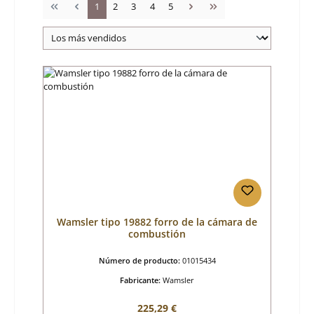
Página
Página
Página
Página
Página
1
2
3
4
5
Wamsler tipo 19882 forro de la cámara de
combustión
Número de producto:
01015434
Fabricante:
Wamsler
Precio normal:
225,29 €