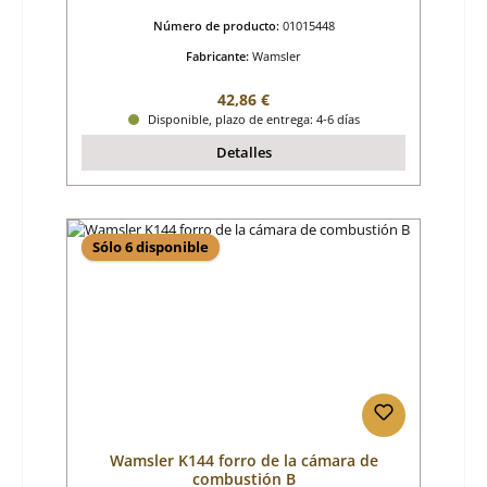
Número de producto:
01015448
Fabricante:
Wamsler
Precio normal:
42,86 €
Disponible, plazo de entrega: 4-6 días
Detalles
Sólo 6 disponible
Wamsler K144 forro de la cámara de
combustión B