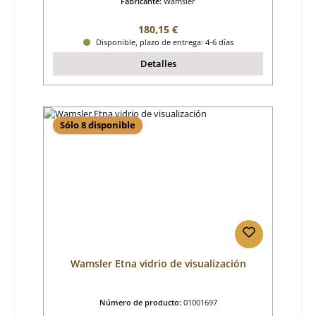
Fabricante:
Wamsler
Precio normal:
180,15 €
Disponible, plazo de entrega: 4-6 días
Detalles
Sólo 8 disponible
Wamsler Etna vidrio de visualización
Número de producto:
01001697