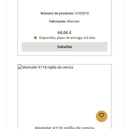
Número de producto:
01003018
Fabricante:
Wamsler
Precio normal:
64,06 €
Disponible, plazo de entrega: 4-6 días
Detalles
Wamsler K118 rejilla de ceniza