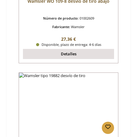
Wamsler WO 109-8 desvío de tiro abajo
Número de producto:
01002609
Fabricante:
Wamsler
Precio normal:
27,36 €
Disponible, plazo de entrega: 4-6 días
Detalles