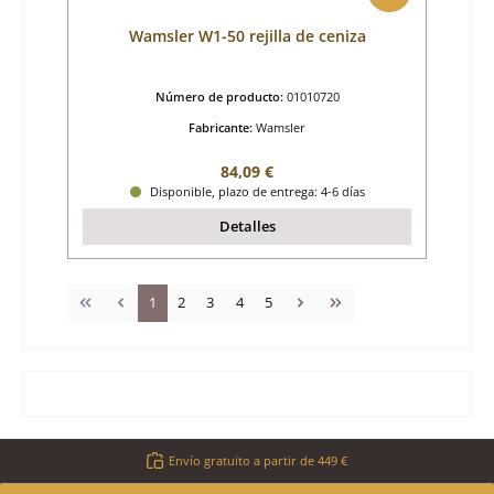
Wamsler W1-50 rejilla de ceniza
Número de producto:
01010720
Fabricante:
Wamsler
Precio normal:
84,09 €
Disponible, plazo de entrega: 4-6 días
Detalles
Página
Página
Página
Página
Página
1
2
3
4
5
Envío gratuito a partir de 449 €