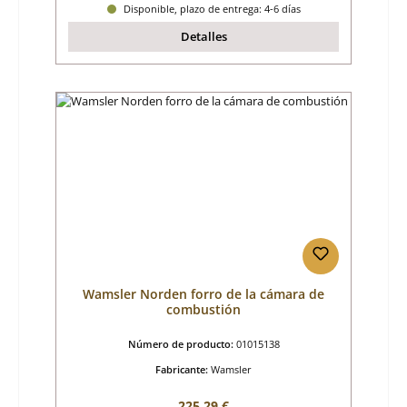
Disponible, plazo de entrega: 4-6 días
Detalles
Wamsler Norden forro de la cámara de
combustión
Número de producto:
01015138
Fabricante:
Wamsler
Precio normal:
225,29 €