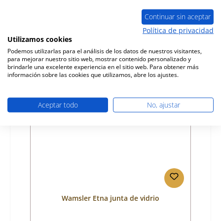
Número de producto:
01055727
Fabricante:
Wamsler
Continuar sin aceptar
Política de privacidad
Precio normal:
37,65 €
Utilizamos cookies
Disponible, plazo de entrega: 4-6 días
Podemos utilizarlas para el análisis de los datos de nuestros visitantes,
Detalles
para mejorar nuestro sitio web, mostrar contenido personalizado y
brindarle una excelente experiencia en el sitio web. Para obtener más
información sobre las cookies que utilizamos, abre los ajustes.
Aceptar todo
No, ajustar
Wamsler Etna junta de vidrio