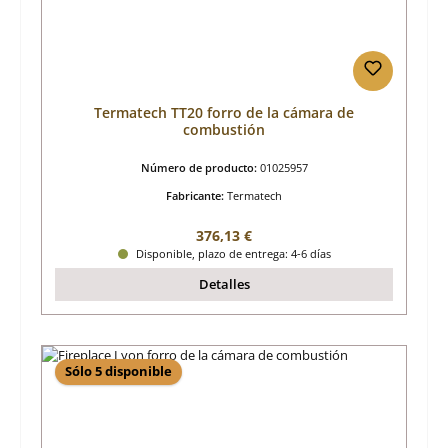
Termatech TT20 forro de la cámara de
combustión
Número de producto:
01025957
Fabricante:
Termatech
Precio normal:
376,13 €
Disponible, plazo de entrega: 4-6 días
Detalles
Sólo 5 disponible