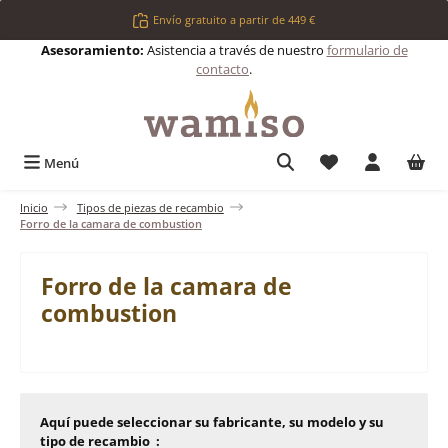
Saltar al contenido principal
Envío gratuito a partir de 449 €
Asesoramiento:
Asistencia a través de nuestro
formulario de
contacto
.
Tienes 0 artículos 
Menú
Inicio
Tipos de piezas de recambio
Forro de la camara de combustion
Forro de la camara de
combustion
Aquí puede seleccionar su fabricante, su modelo y su
tipo de recambio :