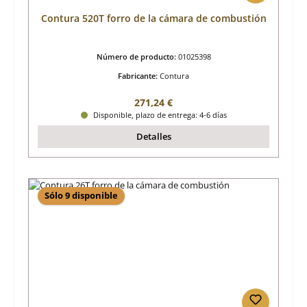
Contura 520T forro de la cámara de combustión
Número de producto:
01025398
Fabricante:
Contura
Precio normal:
271,24 €
Disponible, plazo de entrega: 4-6 días
Detalles
Sólo 9 disponible