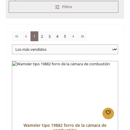
Filtro
Página
Página
Página
Página
Página
1
2
3
4
5
Wamsler tipo 19882 forro de la cámara de