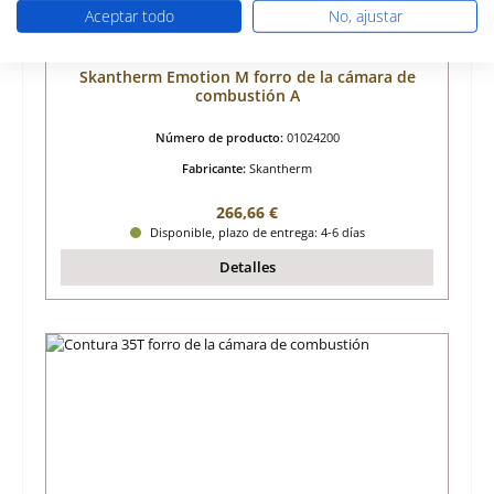
Aceptar todo
No, ajustar
Skantherm Emotion M forro de la cámara de
combustión A
Número de producto:
01024200
Fabricante:
Skantherm
Precio normal:
266,66 €
Disponible, plazo de entrega: 4-6 días
Detalles