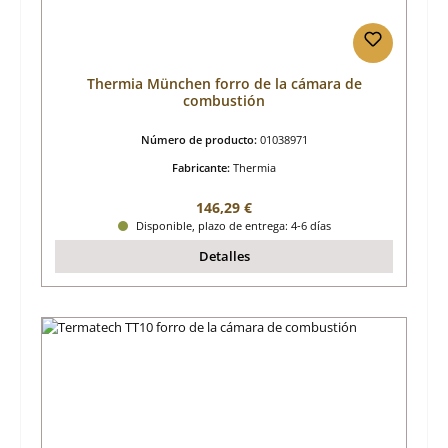
Thermia München forro de la cámara de
combustión
Número de producto:
01038971
Fabricante:
Thermia
Precio normal:
146,29 €
Disponible, plazo de entrega: 4-6 días
Detalles