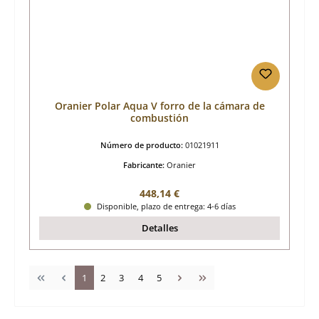
Oranier Polar Aqua V forro de la cámara de
combustión
Número de producto:
01021911
Fabricante:
Oranier
Precio normal:
448,14 €
Disponible, plazo de entrega: 4-6 días
Detalles
Página
Página
Página
Página
Página
1
2
3
4
5