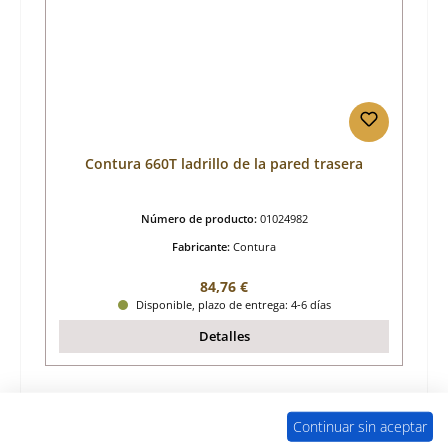
Contura 660T ladrillo de la pared trasera
Número de producto:
01024982
Fabricante:
Contura
Precio normal:
84,76 €
Disponible, plazo de entrega: 4-6 días
Detalles
Continuar sin aceptar