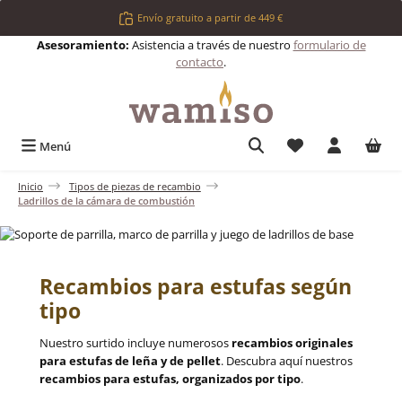
Saltar al contenido principal
Envío gratuito a partir de 449 €
Asesoramiento:
Asistencia a través de nuestro
formulario de
contacto
.
Tienes 0 artículos 
Menú
Inicio
Tipos de piezas de recambio
Ladrillos de la cámara de combustión
Recambios para estufas según
tipo
Nuestro surtido incluye numerosos
recambios originales
para estufas de leña y de pellet
. Descubra aquí nuestros
recambios para estufas, organizados por tipo
.