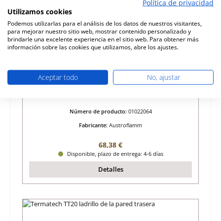
Política de privacidad
Utilizamos cookies
Podemos utilizarlas para el análisis de los datos de nuestros visitantes,
para mejorar nuestro sitio web, mostrar contenido personalizado y
brindarle una excelente experiencia en el sitio web. Para obtener más
información sobre las cookies que utilizamos, abre los ajustes.
Aceptar todo
No, ajustar
Austroflamm Clou compact Pellet ladrillo de
suelo
Número de producto:
01022064
Fabricante:
Austroflamm
Precio normal:
68,38 €
Disponible, plazo de entrega: 4-6 días
Detalles