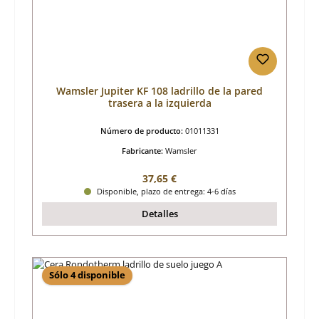
Wamsler Jupiter KF 108 ladrillo de la pared
trasera a la izquierda
Número de producto:
01011331
Fabricante:
Wamsler
Precio normal:
37,65 €
Disponible, plazo de entrega: 4-6 días
Detalles
Sólo 4 disponible