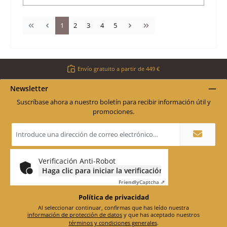
Página
Página
Página
Página
Página
1
2
3
4
5
Envío gratuito a partir de 449 €
Newsletter
Suscríbase ahora a nuestro boletín para recibir información útil y
promociones.
Dirección
de
correo
electrónico
*
Verificación Anti-Robot
Haga clic para iniciar la verificación
Friendly
Captcha ⇗
Política de privacidad
Al seleccionar continuar, confirmas que has leído nuestra
información de protección de datos
y que has aceptado nuestros
términos y condiciones generales
.