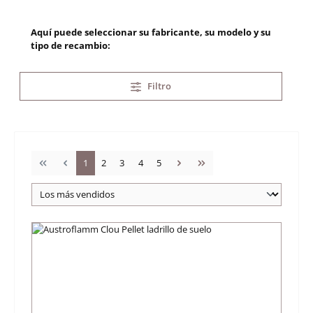
Aquí puede seleccionar su fabricante, su modelo y su
tipo de recambio:
Filtro
Página
Página
Página
Página
Página
1
2
3
4
5