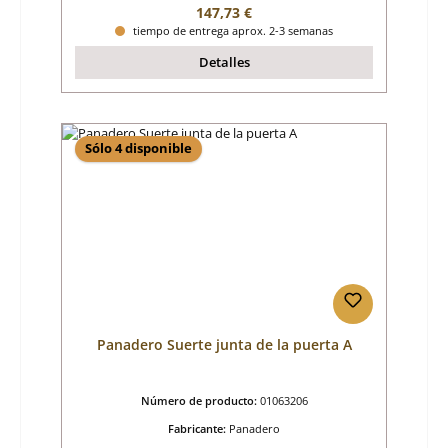
Precio normal:
147,73 €
tiempo de entrega aprox. 2-3 semanas
Detalles
Sólo 4 disponible
Panadero Suerte junta de la puerta A
Número de producto:
01063206
Fabricante:
Panadero