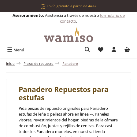
Saltar al contenido principal
Envío gratuito a partir de 449 €
Asesoramiento:
Asistencia a través de nuestro
formulario de
contacto
.
Tienes 0 artículos 
Menú
Inicio
Piezas de repuesto
Panadero
Panadero Repuestos para
estufas
Pida piezas de repuesto originales para Panadero
estufas de leña o pellets ahora en línea ➙. Paneles
visores, revestimientos del hogar, piedras de la cámara
de combustión, juntas y rejillas de cenizas. Para casi
todos los Panadero modelos, en nuestra tienda