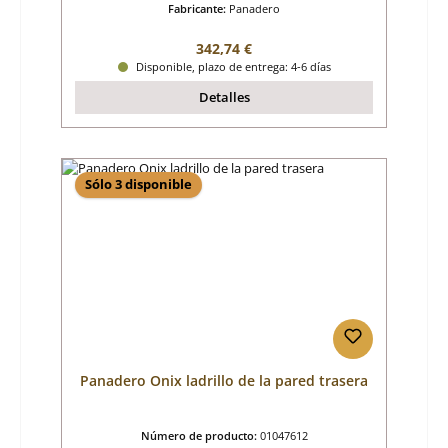
Fabricante:
Panadero
Precio normal:
342,74 €
Disponible, plazo de entrega: 4-6 días
Detalles
Sólo 3 disponible
Panadero Onix ladrillo de la pared trasera
Número de producto:
01047612