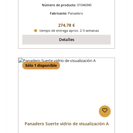
Número de producto:
01046940
Fabricante:
Panadero
Precio normal:
274,78 €
tiempo de entrega aprox. 2-3 semanas
Detalles
Sólo 1 disponible
Panadero Suerte vidrio de visualización A