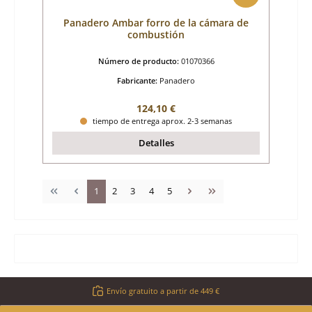
Panadero Ambar forro de la cámara de
combustión
Número de producto:
01070366
Fabricante:
Panadero
Precio normal:
124,10 €
tiempo de entrega aprox. 2-3 semanas
Detalles
Página
Página
Página
Página
Página
1
2
3
4
5
Envío gratuito a partir de 449 €