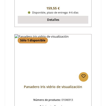
Precio normal:
159,55 €
Disponible, plazo de entrega: 4-6 días
Detalles
Sólo 1 disponible
Panadero Iris vidrio de visualización
Número de producto:
01046913