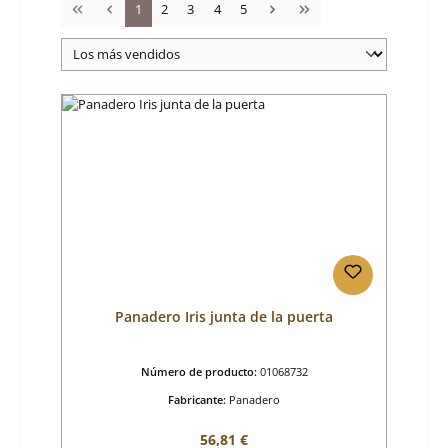
Página
Página
Página
Página
Página
1
2
3
4
5
Panadero Iris junta de la puerta
Número de producto:
01068732
Fabricante:
Panadero
Precio normal:
56,81 €