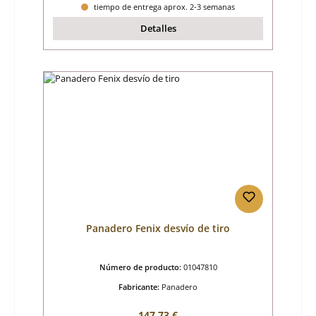
tiempo de entrega aprox. 2-3 semanas
Detalles
Panadero Fenix desvío de tiro
Número de producto:
01047810
Fabricante:
Panadero
Precio normal:
147,73 €