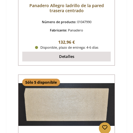
Panadero Allegro ladrillo de la pared
trasera centrado
Número de producto:
01047990
Fabricante:
Panadero
Precio normal:
132,96 €
Disponible, plazo de entrega: 4-6 días
Detalles
Sólo 5 disponible