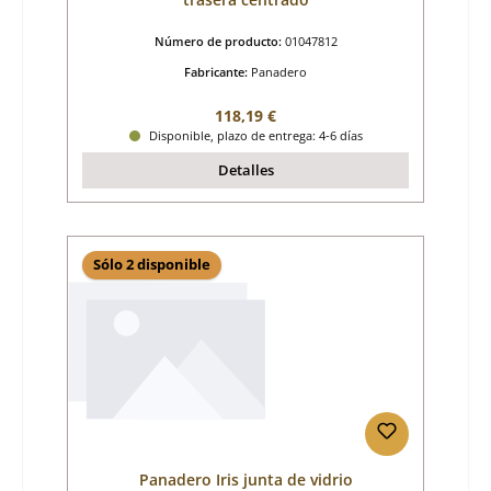
Número de producto:
01047812
Fabricante:
Panadero
Precio normal:
118,19 €
Disponible, plazo de entrega: 4-6 días
Detalles
Sólo 2 disponible
Panadero Iris junta de vidrio