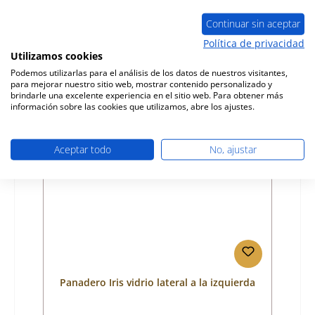
Número de producto:
01046905
Fabricante:
Panadero
Continuar sin aceptar
Política de privacidad
Precio normal:
159,55 €
Utilizamos cookies
Disponible, plazo de entrega: 4-6 días
Podemos utilizarlas para el análisis de los datos de nuestros visitantes,
Detalles
para mejorar nuestro sitio web, mostrar contenido personalizado y
brindarle una excelente experiencia en el sitio web. Para obtener más
información sobre las cookies que utilizamos, abre los ajustes.
Aceptar todo
No, ajustar
Panadero Iris vidrio lateral a la izquierda