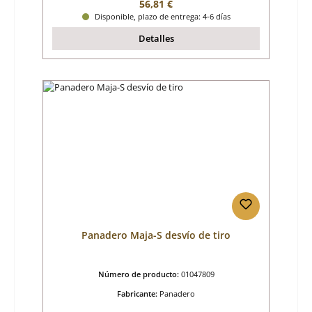
Precio normal:
56,81 €
Disponible, plazo de entrega: 4-6 días
Detalles
Panadero Maja-S desvío de tiro
Número de producto:
01047809
Fabricante:
Panadero