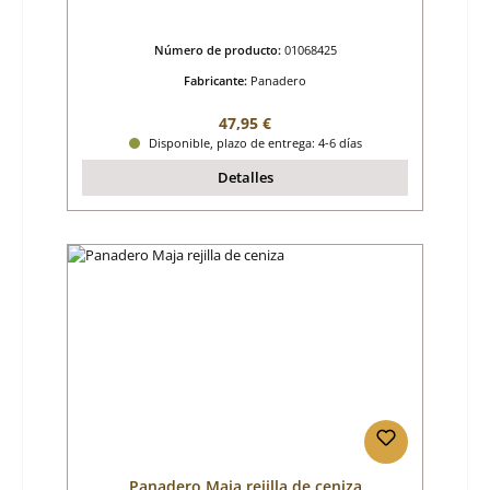
Número de producto:
01068425
Fabricante:
Panadero
Precio normal:
47,95 €
Disponible, plazo de entrega: 4-6 días
Detalles
Panadero Maja rejilla de ceniza