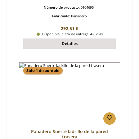
Número de producto:
01046954
Fabricante:
Panadero
Precio normal:
292,51 €
Disponible, plazo de entrega: 4-6 días
Detalles
Sólo 1 disponible
Panadero Suerte ladrillo de la pared
trasera