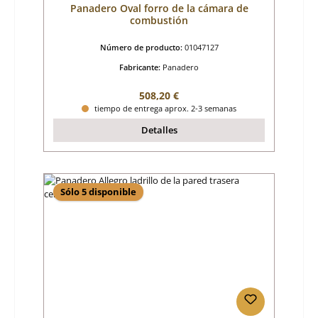
Panadero Oval forro de la cámara de
combustión
Número de producto:
01047127
Fabricante:
Panadero
Precio normal:
508,20 €
tiempo de entrega aprox. 2-3 semanas
Detalles
Sólo 5 disponible