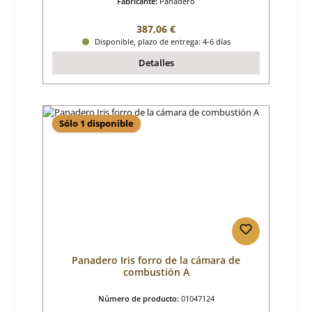
Fabricante:
Panadero
Precio normal:
387,06 €
Disponible, plazo de entrega: 4-6 días
Detalles
Sólo 1 disponible
Panadero Iris forro de la cámara de
combustión A
Número de producto:
01047124