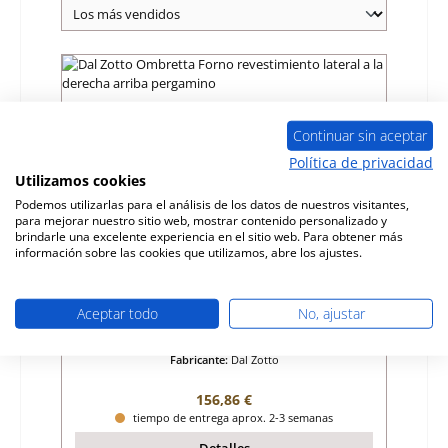
Continuar sin aceptar
Política de privacidad
Utilizamos cookies
Podemos utilizarlas para el análisis de los datos de nuestros visitantes,
para mejorar nuestro sitio web, mostrar contenido personalizado y
brindarle una excelente experiencia en el sitio web. Para obtener más
información sobre las cookies que utilizamos, abre los ajustes.
Dal Zotto Ombretta Forno revestimiento
lateral a la derecha arriba pergamino
Aceptar todo
No, ajustar
Número de producto:
01076468
Fabricante:
Dal Zotto
Precio normal:
156,86 €
tiempo de entrega aprox. 2-3 semanas