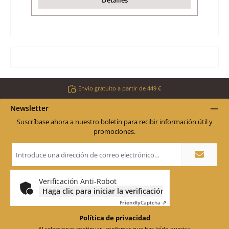
Detalles
Envío gratuito a partir de 449 €
Newsletter
Suscríbase ahora a nuestro boletín para recibir información útil y
promociones.
Dirección
de
correo
electrónico
*
Verificación Anti-Robot
Haga clic para iniciar la verificación
Friendly
Captcha ⇗
Política de privacidad
Al seleccionar continuar, confirmas que has leído nuestra