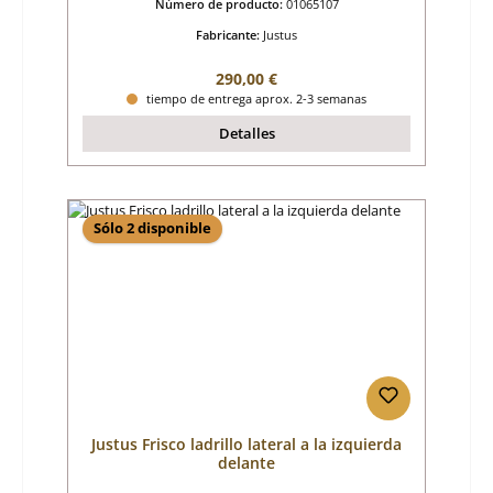
Número de producto:
01065107
Fabricante:
Justus
Precio normal:
290,00 €
tiempo de entrega aprox. 2-3 semanas
Detalles
Sólo 2 disponible
Justus Frisco ladrillo lateral a la izquierda
delante