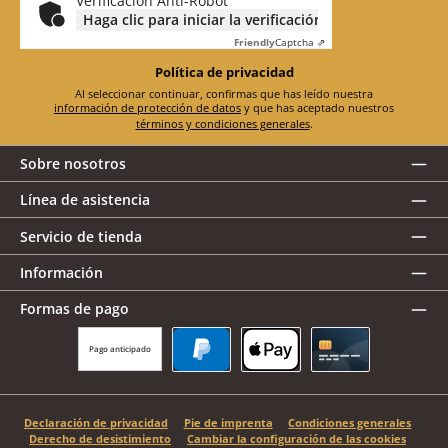
Verificación Anti-Robot
Haga clic para iniciar la verificación
Friendly
Captcha ⇗
Política de privacidad
Al seleccionar continuar, confirmas que has leído nuestra
información de protección de datos
y que has aceptado nuestros
términos y condiciones generales
.
Sobre nosotros
Línea de asistencia
Servicio de tienda
Información
Formas de pago
Pago anticipado
PayPal
Apple Pay
Tarjeta de crédito
Declaración de privacidad
Pie de imprenta
Condiciones generales
Derecho de desistimiento
Cambiar la configuración de las cookies