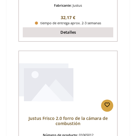
Fabricante:
Justus
Precio normal:
32,17 €
tiempo de entrega aprox. 2-3 semanas
Detalles
Justus Frisco 2.0 forro de la cámara de
combustión
Número de producto:
01065012