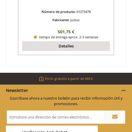
Número de producto:
01073478
Fabricante:
Justus
Precio normal:
501,75 €
tiempo de entrega aprox. 2-3 semanas
Detalles
Envío gratuito a partir de 449 €
Newsletter
Suscríbase ahora a nuestro boletín para recibir información útil y
promociones.
Dirección
de
correo
electrónico
*