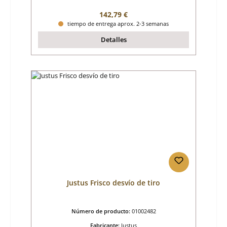
Precio normal:
142,79 €
tiempo de entrega aprox. 2-3 semanas
Detalles
Justus Frisco desvío de tiro
Número de producto:
01002482
Fabricante:
Justus