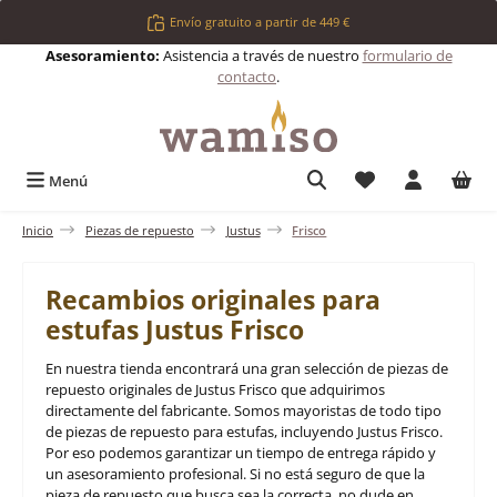
Saltar al contenido principal
Envío gratuito a partir de 449 €
Asesoramiento:
Asistencia a través de nuestro
formulario de
contacto
.
Tienes 0 artículos 
Menú
Inicio
Piezas de repuesto
Justus
Frisco
Recambios originales para
estufas Justus Frisco
En nuestra tienda encontrará una gran selección de piezas de
repuesto originales de Justus Frisco que adquirimos
directamente del fabricante. Somos mayoristas de todo tipo
de piezas de repuesto para estufas, incluyendo Justus Frisco.
Por eso podemos garantizar un tiempo de entrega rápido y
un asesoramiento profesional. Si no está seguro de que la
pieza de repuesto que busca sea la correcta, no dude en