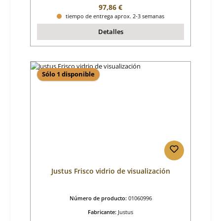
Precio normal:
97,86 €
tiempo de entrega aprox. 2-3 semanas
Detalles
Sólo 1 disponible
Justus Frisco vidrio de visualización
Número de producto:
01060996
Fabricante:
Justus