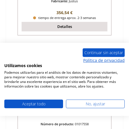
Fabricante:
Justus
Precio normal:
356,54 €
tiempo de entrega aprox. 2-3 semanas
Detalles
Sólo 1 disponible
Continuar sin aceptar
Política de privacidad
Utilizamos cookies
Podemos utilizarlas para el análisis de los datos de nuestros visitantes,
para mejorar nuestro sitio web, mostrar contenido personalizado y
brindarle una excelente experiencia en el sitio web. Para obtener más
información sobre las cookies que utilizamos, abre los ajustes.
Aceptar todo
No, ajustar
Justus Frisco ladrillo de la pared trasera a
la derecha
Número de producto:
01017558