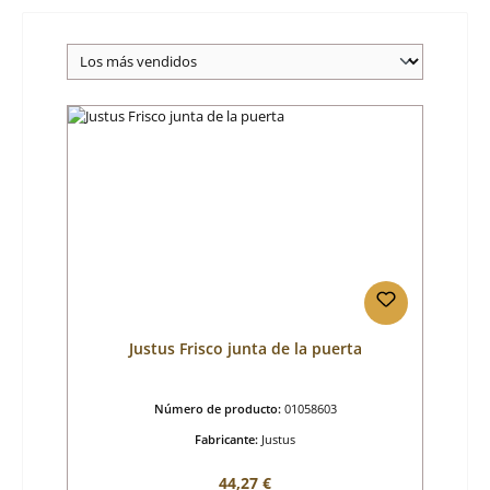
Justus Frisco junta de la puerta
Número de producto:
01058603
Fabricante:
Justus
Precio normal:
44,27 €