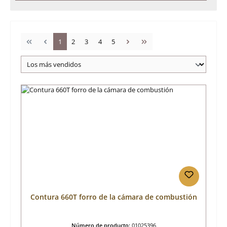
Página
Página
Página
Página
Página
1
2
3
4
5
Contura 660T forro de la cámara de combustión
Número de producto:
01025396