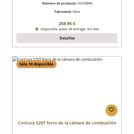
Número de producto:
01033894
Fabricante:
Heta
Precio normal:
259,95 €
Disponible, plazo de entrega: 4-6 días
Detalles
Sólo 10 disponible
Contura 520T forro de la cámara de combustión