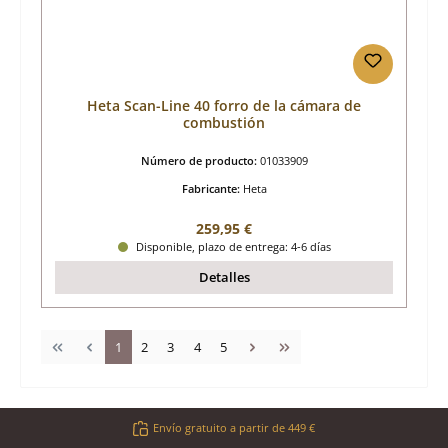
Heta Scan-Line 40 forro de la cámara de
combustión
Número de producto:
01033909
Fabricante:
Heta
Precio normal:
259,95 €
Disponible, plazo de entrega: 4-6 días
Detalles
Página
Página
Página
Página
Página
1
2
3
4
5
Envío gratuito a partir de 449 €