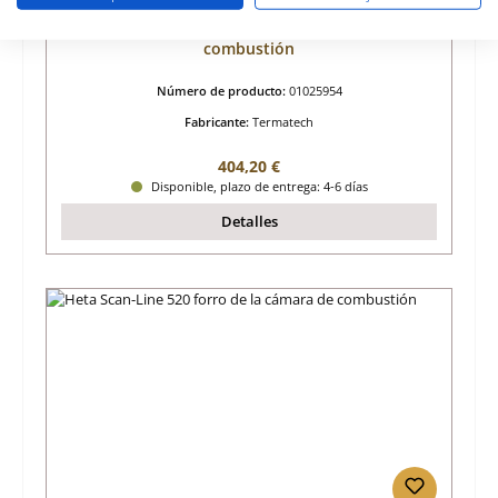
Termatech TT10 forro de la cámara de
combustión
Número de producto:
01025954
Fabricante:
Termatech
Precio normal:
404,20 €
Disponible, plazo de entrega: 4-6 días
Detalles