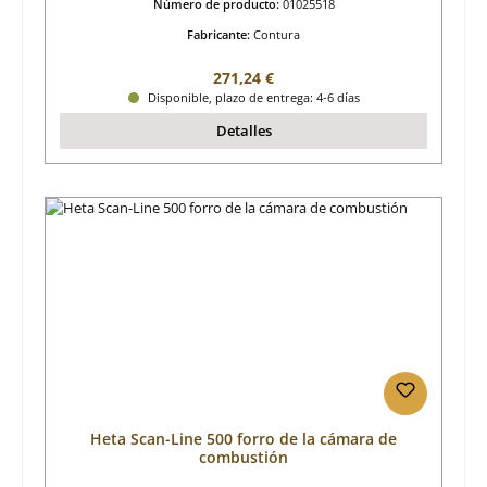
Número de producto:
01025518
Fabricante:
Contura
Precio normal:
271,24 €
Disponible, plazo de entrega: 4-6 días
Detalles
Heta Scan-Line 500 forro de la cámara de
combustión