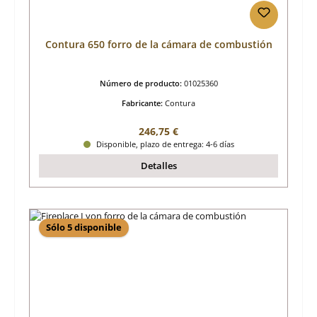
Contura 650 forro de la cámara de combustión
Número de producto:
01025360
Fabricante:
Contura
Precio normal:
246,75 €
Disponible, plazo de entrega: 4-6 días
Detalles
Sólo 5 disponible