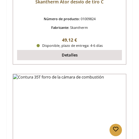
Skantherm Ator desvío de tiro C
Número de producto:
01009824
Fabricante:
Skantherm
Precio normal:
49,12 €
Disponible, plazo de entrega: 4-6 días
Detalles