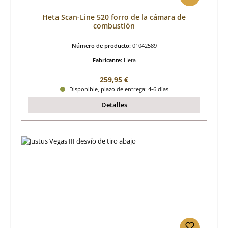
Heta Scan-Line 520 forro de la cámara de
combustión
Número de producto:
01042589
Fabricante:
Heta
Precio normal:
259,95 €
Disponible, plazo de entrega: 4-6 días
Detalles