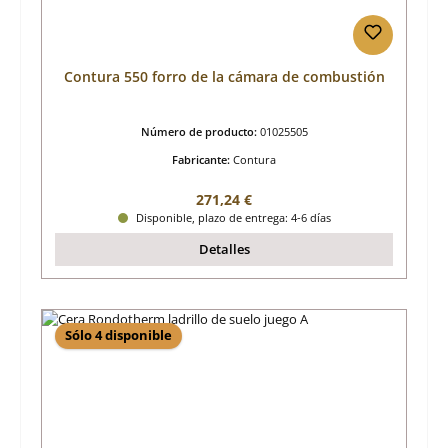
Contura 550 forro de la cámara de combustión
Número de producto:
01025505
Fabricante:
Contura
Precio normal:
271,24 €
Disponible, plazo de entrega: 4-6 días
Detalles
Sólo 4 disponible