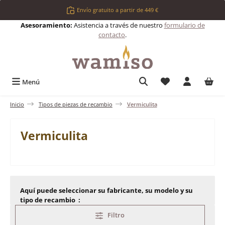
Saltar al contenido principal
Envío gratuito a partir de 449 €
Asesoramiento:
Asistencia a través de nuestro
formulario de
contacto
.
Tienes 0 artículos 
Menú
Inicio
Tipos de piezas de recambio
Vermiculita
Vermiculita
Aquí puede seleccionar su fabricante, su modelo y su
tipo de recambio :
Filtro