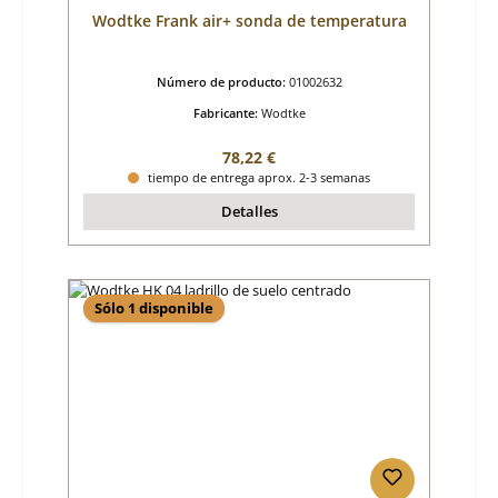
Wodtke Frank air+ sonda de temperatura
Número de producto:
01002632
Fabricante:
Wodtke
Precio normal:
78,22 €
tiempo de entrega aprox. 2-3 semanas
Detalles
Sólo 1 disponible