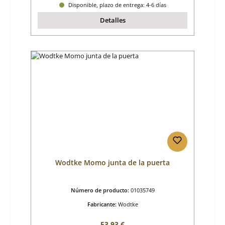
Disponible, plazo de entrega: 4-6 días
Detalles
Wodtke Momo junta de la puerta
Número de producto:
01035749
Fabricante:
Wodtke
Precio normal:
53,93 €