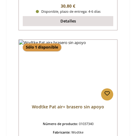
Precio normal:
30,80 €
Disponible, plazo de entrega: 4-6 días
Detalles
Sólo 1 disponible
Wodtke Pat air+ brasero sin apoyo
Número de producto:
01037340
Fabricante:
Wodtke