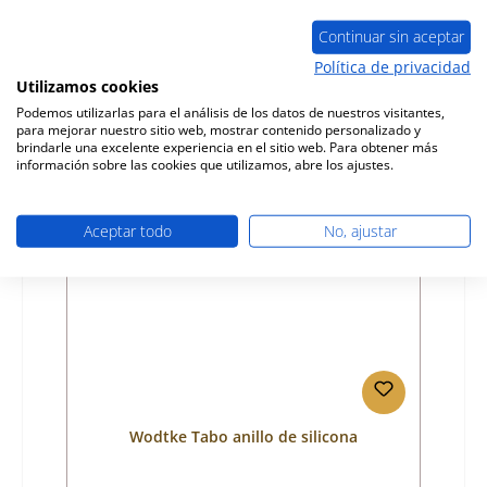
Número de producto:
01065478
Fabricante:
Wodtke
Continuar sin aceptar
Política de privacidad
Precio normal:
20,61 €
Utilizamos cookies
tiempo de entrega aprox. 2-3 semanas
Podemos utilizarlas para el análisis de los datos de nuestros visitantes,
Detalles
para mejorar nuestro sitio web, mostrar contenido personalizado y
brindarle una excelente experiencia en el sitio web. Para obtener más
información sobre las cookies que utilizamos, abre los ajustes.
Aceptar todo
No, ajustar
Wodtke Tabo anillo de silicona