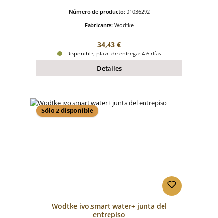
Número de producto:
01036292
Fabricante:
Wodtke
Precio normal:
34,43 €
Disponible, plazo de entrega: 4-6 días
Detalles
Sólo 2 disponible
Wodtke ivo.smart water+ junta del
entrepiso