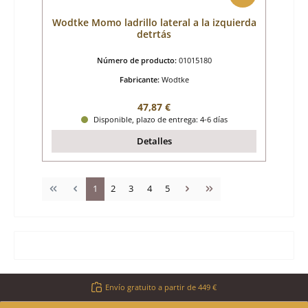
Wodtke Momo ladrillo lateral a la izquierda
detrtás
Número de producto:
01015180
Fabricante:
Wodtke
Precio normal:
47,87 €
Disponible, plazo de entrega: 4-6 días
Detalles
Página
Página
Página
Página
Página
1
2
3
4
5
Envío gratuito a partir de 449 €