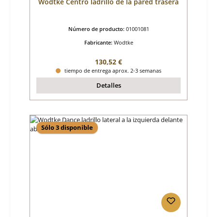
Wodtke Centro ladrillo de la pared trasera
Número de producto:
01001081
Fabricante:
Wodtke
Precio normal:
130,52 €
tiempo de entrega aprox. 2-3 semanas
Detalles
Sólo 3 disponible