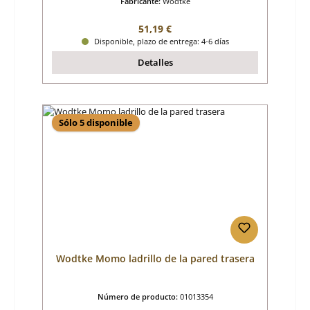
Fabricante:
Wodtke
Precio normal:
51,19 €
Disponible, plazo de entrega: 4-6 días
Detalles
Sólo 5 disponible
Wodtke Momo ladrillo de la pared trasera
Número de producto:
01013354