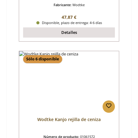
Fabricante:
Wodtke
Precio normal:
47,87 €
Disponible, plazo de entrega: 4-6 días
Detalles
Sólo 6 disponible
Wodtke Kanjo rejilla de ceniza
Número de producto:
01061572