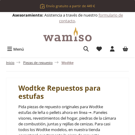
Saltar al contenido principal
Envío gratuito a partir de 449 €
Asesoramiento:
Asistencia a través de nuestro
formulario de
contacto
.
Tienes 0 artículos 
Menú
Inicio
Piezas de repuesto
Wodtke
Wodtke Repuestos para
estufas
Pida piezas de repuesto originales para Wodtke
estufas de leña o pellets ahora en línea ➙. Paneles
visores, revestimientos del hogar, piedras de la cámara
de combustión, juntas y rejillas de cenizas. Para casi
todos los Wodtke modelos, en nuestra tienda