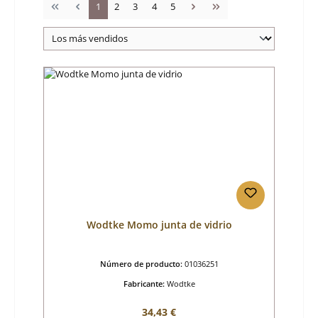
Página
Página
Página
Página
Página
1
2
3
4
5
Wodtke Momo junta de vidrio
Número de producto:
01036251
Fabricante:
Wodtke
Precio normal:
34,43 €