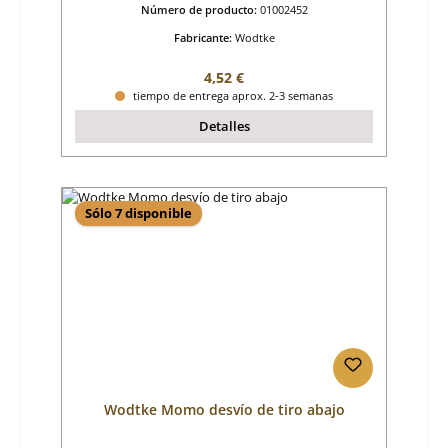
Número de producto:
01002452
Fabricante:
Wodtke
Precio normal:
4,52 €
tiempo de entrega aprox. 2-3 semanas
Detalles
Sólo 7 disponible
Wodtke Momo desvío de tiro abajo