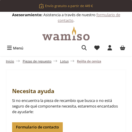
Saltar al contenido principal
Envío gratuito a partir de 449 €
Asesoramiento:
Asistencia a través de nuestro
formulario de
contacto
.
Tienes 0 artículos 
Menú
Inicio
Piezas de repuesto
Lotus
Rejilla de ceniza
Necesita ayuda
Si no encuentra la pieza de recambio que busca o no está
seguro de qué componente necesita, estaremos encantados
de ayudarle:
Formulario de contacto