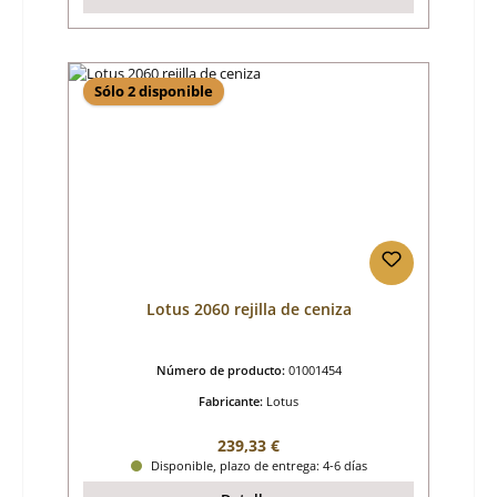
Sólo 2 disponible
Lotus 2060 rejilla de ceniza
Número de producto:
01001454
Fabricante:
Lotus
Precio normal:
239,33 €
Disponible, plazo de entrega: 4-6 días