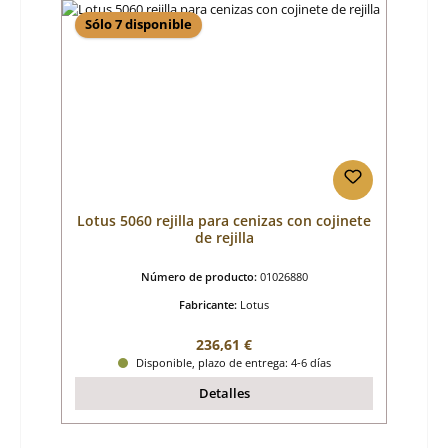
Sólo 7 disponible
Lotus 5060 rejilla para cenizas con cojinete
de rejilla
Número de producto:
01026880
Fabricante:
Lotus
Precio normal:
236,61 €
Disponible, plazo de entrega: 4-6 días
Detalles