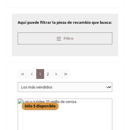
Aquí puede filtrar la pieza de recambio que busca:
Filtro
Página
Página
1
2
Sólo 5 disponible