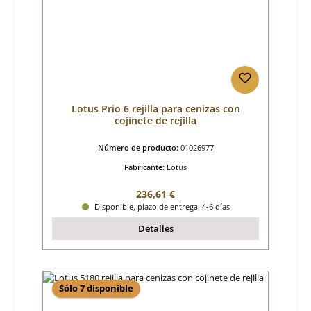
Lotus Prio 6 rejilla para cenizas con
cojinete de rejilla
Número de producto:
01026977
Fabricante:
Lotus
Precio normal:
236,61 €
Disponible, plazo de entrega: 4-6 días
Detalles
Sólo 7 disponible