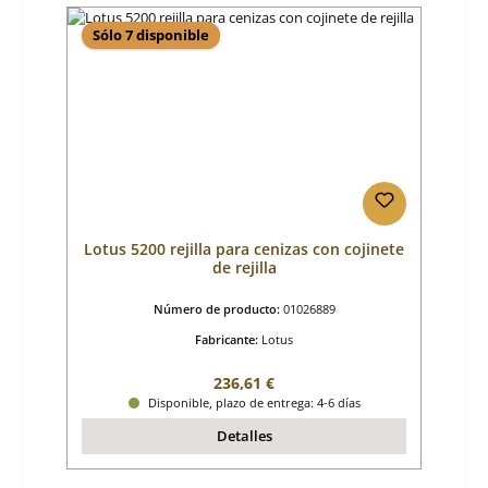
Sólo 7 disponible
Lotus 5200 rejilla para cenizas con cojinete
de rejilla
Número de producto:
01026889
Fabricante:
Lotus
Precio normal:
236,61 €
Disponible, plazo de entrega: 4-6 días
Detalles