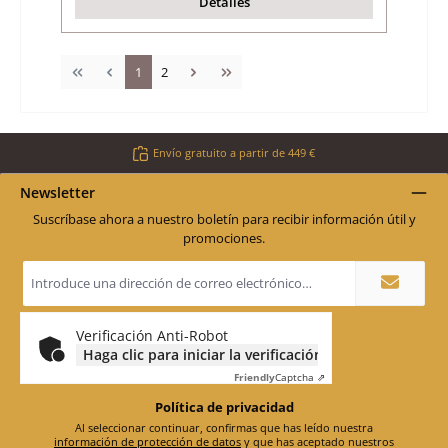
Detalles
Página
Página
1
2
Envío gratuito a partir de 449 €
Newsletter
Suscríbase ahora a nuestro boletín para recibir información útil y
promociones.
Dirección
de
correo
electrónico
*
Verificación Anti-Robot
Haga clic para iniciar la verificación
Friendly
Captcha ⇗
Política de privacidad
Al seleccionar continuar, confirmas que has leído nuestra
información de protección de datos
y que has aceptado nuestros