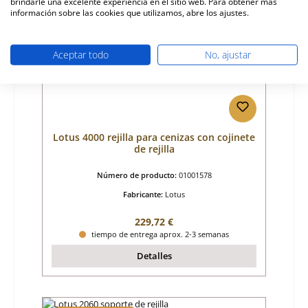
brindarle una excelente experiencia en el sitio web. Para obtener más
información sobre las cookies que utilizamos, abre los ajustes.
Aceptar todo
No, ajustar
Lotus 4000 rejilla para cenizas con cojinete
de rejilla
Número de producto:
01001578
Fabricante:
Lotus
Precio normal:
229,72 €
tiempo de entrega aprox. 2-3 semanas
Detalles