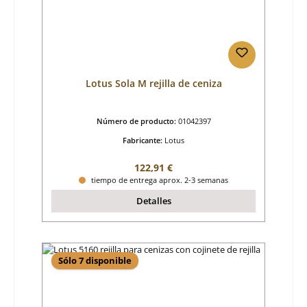
Lotus Sola M rejilla de ceniza
Número de producto:
01042397
Fabricante:
Lotus
Precio normal:
122,91 €
tiempo de entrega aprox. 2-3 semanas
Detalles
Sólo 7 disponible