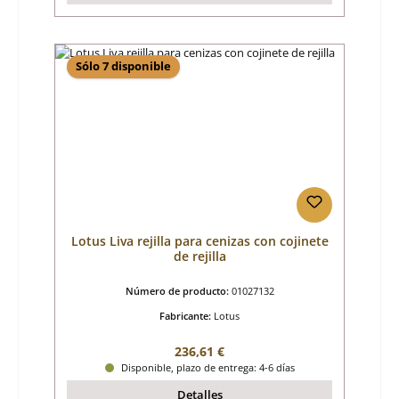
Sólo 7 disponible
Lotus Liva rejilla para cenizas con cojinete
de rejilla
Número de producto:
01027132
Fabricante:
Lotus
Precio normal:
236,61 €
Disponible, plazo de entrega: 4-6 días
Detalles