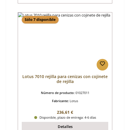
Sólo 7 disponible
Lotus 7010 rejilla para cenizas con cojinete
de rejilla
Número de producto:
01027011
Fabricante:
Lotus
Precio normal:
236,61 €
Disponible, plazo de entrega: 4-6 días
Detalles