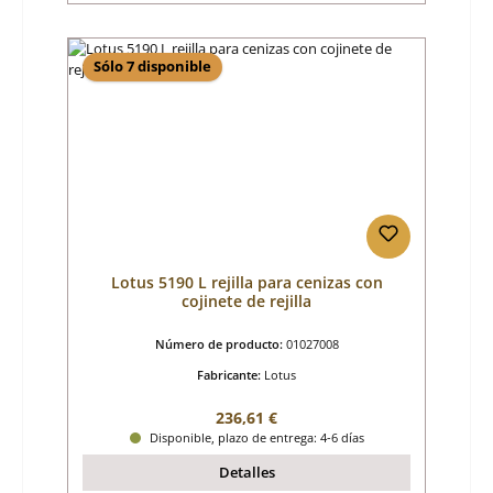
Sólo 7 disponible
Lotus 5190 L rejilla para cenizas con
cojinete de rejilla
Número de producto:
01027008
Fabricante:
Lotus
Precio normal:
236,61 €
Disponible, plazo de entrega: 4-6 días
Detalles