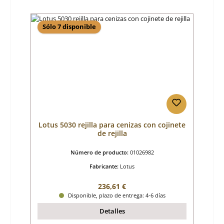
Sólo 7 disponible
Lotus 5030 rejilla para cenizas con cojinete
de rejilla
Número de producto:
01026982
Fabricante:
Lotus
Precio normal:
236,61 €
Disponible, plazo de entrega: 4-6 días
Detalles