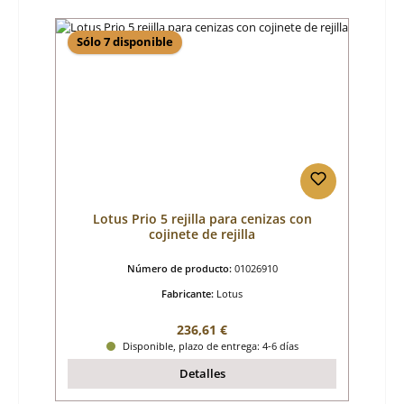
Sólo 7 disponible
Lotus Prio 5 rejilla para cenizas con
cojinete de rejilla
Número de producto:
01026910
Fabricante:
Lotus
Precio normal:
236,61 €
Disponible, plazo de entrega: 4-6 días
Detalles