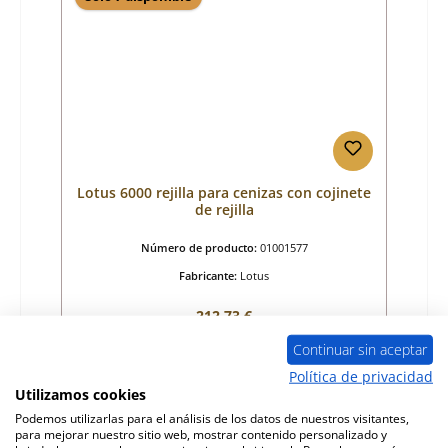
Lotus 6000 rejilla para cenizas con cojinete
de rejilla
Número de producto:
01001577
Fabricante:
Lotus
Precio normal:
212,73 €
Disponible, plazo de entrega: 4-6 días
Continuar sin aceptar
Detalles
Política de privacidad
Utilizamos cookies
Podemos utilizarlas para el análisis de los datos de nuestros visitantes,
para mejorar nuestro sitio web, mostrar contenido personalizado y