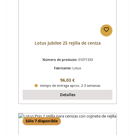
Lotus Jubilee 25 rejilla de ceniza
Número de producto:
01071333
Fabricante:
Lotus
Precio normal:
96,03 €
tiempo de entrega aprox. 2-3 semanas
Detalles
Sólo 7 disponible