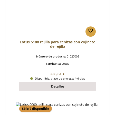
Lotus 5180 rejilla para cenizas con cojinete
de rejilla
Número de producto:
01027005
Fabricante:
Lotus
Precio normal:
236,61 €
Disponible, plazo de entrega: 4-6 días
Detalles
Sólo 7 disponible