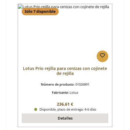
Sólo 7 disponible
Lotus Prio rejilla para cenizas con cojinete
de rejilla
Número de producto:
01026891
Fabricante:
Lotus
Precio normal:
236,61 €
Disponible, plazo de entrega: 4-6 días
Detalles