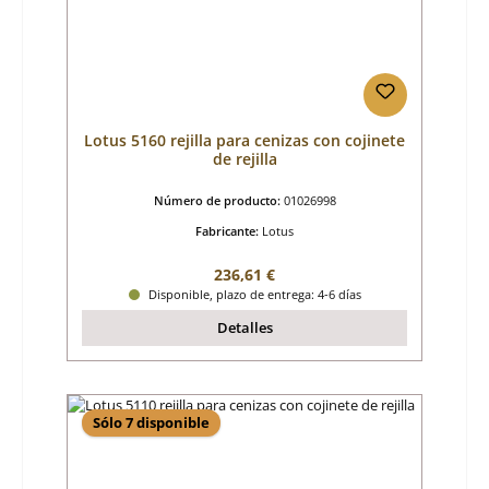
Lotus 5160 rejilla para cenizas con cojinete
de rejilla
Número de producto:
01026998
Fabricante:
Lotus
Precio normal:
236,61 €
Disponible, plazo de entrega: 4-6 días
Detalles
Sólo 7 disponible