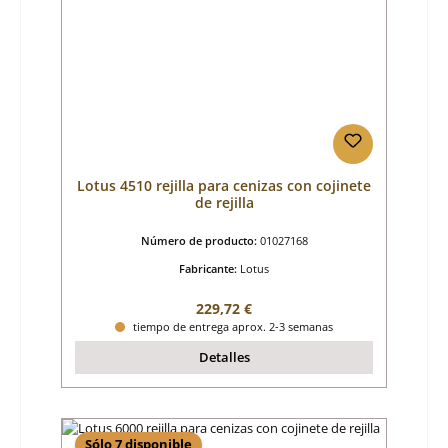
Lotus 4510 rejilla para cenizas con cojinete
de rejilla
Número de producto:
01027168
Fabricante:
Lotus
Precio normal:
229,72 €
tiempo de entrega aprox. 2-3 semanas
Detalles
Sólo 7 disponible