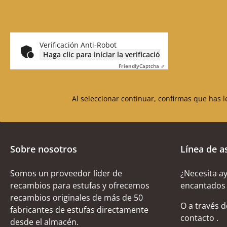
Verificación Anti-Robot
Haga clic para iniciar la verificación
Friendly
Captcha ⇗
Al seleccionar continuar, confirmas que has 
Sobre nosotros
Línea de a
Somos un proveedor líder de
¿Necesita a
recambios para estufas y ofrecemos
encantados 
recambios originales de más de 50
O a través 
fabricantes de estufas directamente
contacto
.
desde el almacén.