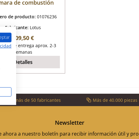
mara de combustión
ro de producto:
01076236
Fabricante:
Lotus
Precio normal:
309,50 €
eptar
empo de entrega aprox. 2-3
acidad
semanas
Detalles
s
cios de más de 50 fabricantes
Más de 40.000 piezas
Newsletter
 ahora a nuestro boletín para recibir información útil y p