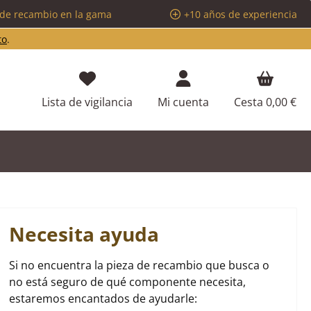
 de recambio en la gama
+10 años de experiencia
to
.
Tienes 0 artículos en tu lista de d
Lista de vigilancia
Mi cuenta
Cesta
0,00 €
Necesita ayuda
Si no encuentra la pieza de recambio que busca o
no está seguro de qué componente necesita,
estaremos encantados de ayudarle: