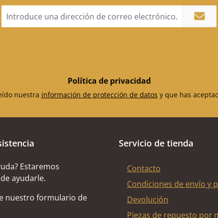
Dirección
de
correo
electrónico
*
Política de privacidad
leído nuestra
información de protección de datos
y que has acepta
sistencia
Servicio de tienda
yuda? Estaremos
Contacto
de ayudarle.
Condiciones de envío y 
de nuestro formulario de
Devolución
Piezas de repuesto por 