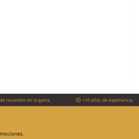
 de recambio en la gama
+10 años de experiencia
romociones.