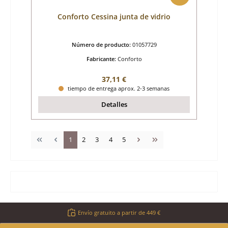
Conforto Cessina junta de vidrio
Número de producto:
01057729
Fabricante:
Conforto
Precio normal:
37,11 €
tiempo de entrega aprox. 2-3 semanas
Detalles
Página
Página
Página
Página
Página
1
2
3
4
5
Envío gratuito a partir de 449 €