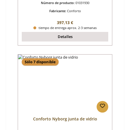
Número de producto:
01031930
Fabricante:
Conforto
Precio normal:
397,13 €
tiempo de entrega aprox. 2-3 semanas
Detalles
Sólo 7 disponible
Conforto Nyborg junta de vidrio