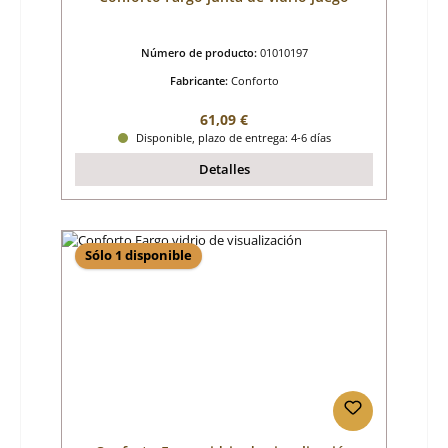
Número de producto:
01010197
Fabricante:
Conforto
Precio normal:
61,09 €
Disponible, plazo de entrega: 4-6 días
Detalles
Sólo 1 disponible