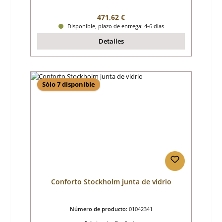
Precio normal:
471,62 €
Disponible, plazo de entrega: 4-6 días
Detalles
Sólo 7 disponible
Conforto Stockholm junta de vidrio
Número de producto:
01042341