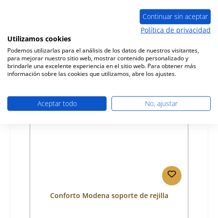
Número de producto:
01003233
Fabricante:
Conforto
Continuar sin aceptar
Política de privacidad
Precio normal:
44,32 €
Utilizamos cookies
Disponible, plazo de entrega: 4-6 días
Podemos utilizarlas para el análisis de los datos de nuestros visitantes,
Detalles
para mejorar nuestro sitio web, mostrar contenido personalizado y
brindarle una excelente experiencia en el sitio web. Para obtener más
información sobre las cookies que utilizamos, abre los ajustes.
Aceptar todo
No, ajustar
Conforto Modena soporte de rejilla