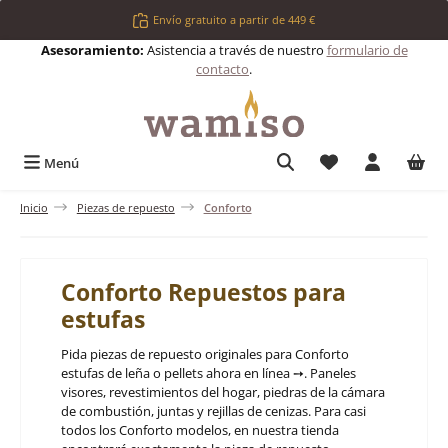
Saltar al contenido principal
Envío gratuito a partir de 449 €
Asesoramiento:
Asistencia a través de nuestro
formulario de
contacto
.
Tienes 0 artículos 
Menú
Inicio
Piezas de repuesto
Conforto
Conforto Repuestos para
estufas
Pida piezas de repuesto originales para Conforto
estufas de leña o pellets ahora en línea ➙. Paneles
visores, revestimientos del hogar, piedras de la cámara
de combustión, juntas y rejillas de cenizas. Para casi
todos los Conforto modelos, en nuestra tienda