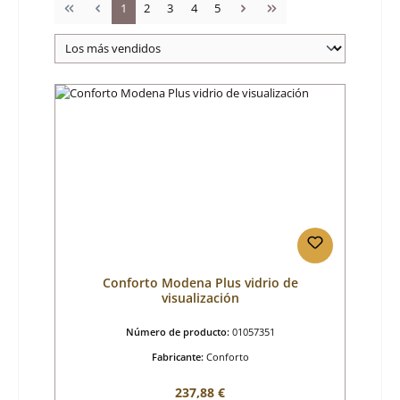
Página
Página
Página
Página
Página
1
2
3
4
5
Conforto Modena Plus vidrio de
visualización
Número de producto:
01057351
Fabricante:
Conforto
Precio normal:
237,88 €