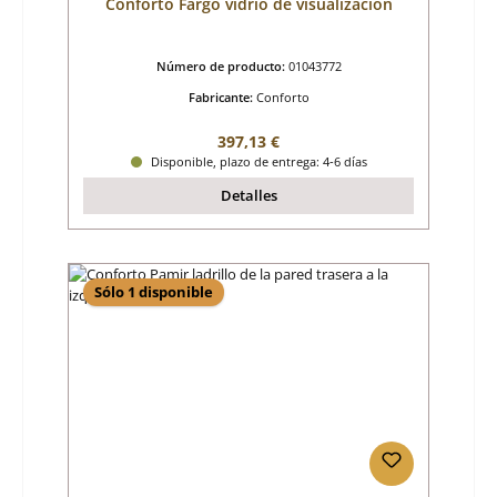
Conforto Fargo vidrio de visualización
Número de producto:
01043772
Fabricante:
Conforto
Precio normal:
397,13 €
Disponible, plazo de entrega: 4-6 días
Detalles
Sólo 1 disponible