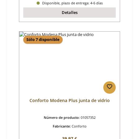
Disponible, plazo de entrega: 4-6 días
Detalles
Sólo 7 disponible
Conforto Modena Plus junta de vidrio
Número de producto:
01057352
Fabricante:
Conforto
Precio normal:
39,97 €