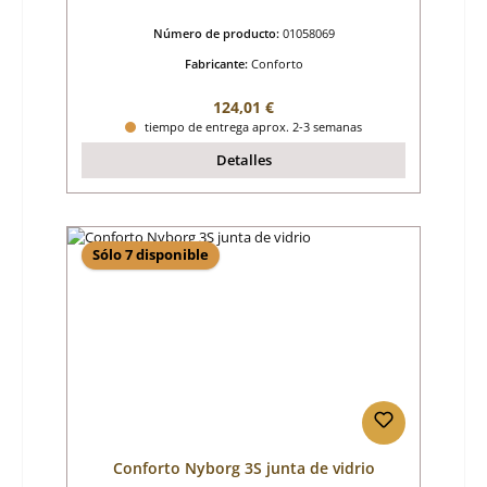
Número de producto:
01058069
Fabricante:
Conforto
Precio normal:
124,01 €
tiempo de entrega aprox. 2-3 semanas
Detalles
Sólo 7 disponible
Conforto Nyborg 3S junta de vidrio