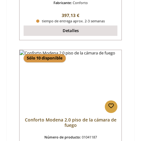
Fabricante:
Conforto
Precio normal:
397,13 €
tiempo de entrega aprox. 2-3 semanas
Detalles
Sólo 10 disponible
Conforto Modena 2.0 piso de la cámara de
fuego
Número de producto:
01041187