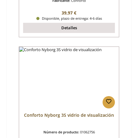
Fabricante:
Conforto
Precio normal:
39,97 €
Disponible, plazo de entrega: 4-6 días
Detalles
Conforto Nyborg 3S vidrio de visualización
Número de producto:
01062756