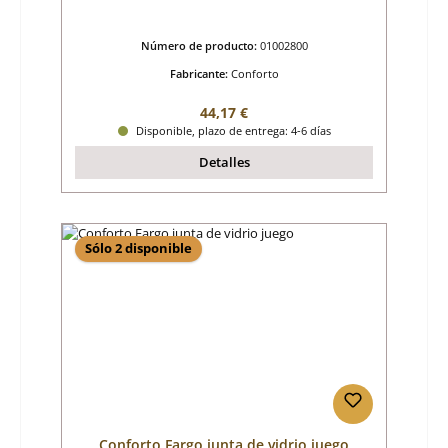
Número de producto:
01002800
Fabricante:
Conforto
Precio normal:
44,17 €
Disponible, plazo de entrega: 4-6 días
Detalles
Sólo 2 disponible
Conforto Fargo junta de vidrio juego