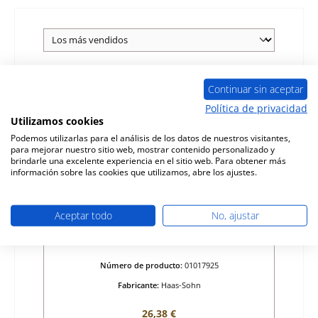
Sólo 2 disponible
Continuar sin aceptar
Política de privacidad
Utilizamos cookies
Podemos utilizarlas para el análisis de los datos de nuestros visitantes,
para mejorar nuestro sitio web, mostrar contenido personalizado y
brindarle una excelente experiencia en el sitio web. Para obtener más
información sobre las cookies que utilizamos, abre los ajustes.
Aceptar todo
No, ajustar
Haas-Sohn Cannes resorte de la puerta
Número de producto:
01017925
Fabricante:
Haas-Sohn
Precio normal:
26,38 €