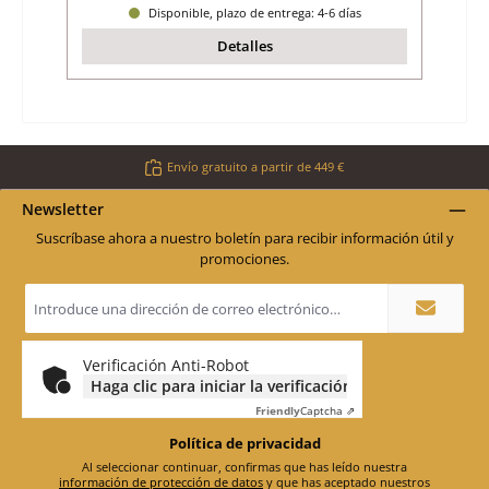
Disponible, plazo de entrega: 4-6 días
Detalles
Envío gratuito a partir de 449 €
Newsletter
Suscríbase ahora a nuestro boletín para recibir información útil y
promociones.
Dirección
de
correo
electrónico
*
Verificación Anti-Robot
Haga clic para iniciar la verificación
Friendly
Captcha ⇗
Política de privacidad
Al seleccionar continuar, confirmas que has leído nuestra
información de protección de datos
y que has aceptado nuestros