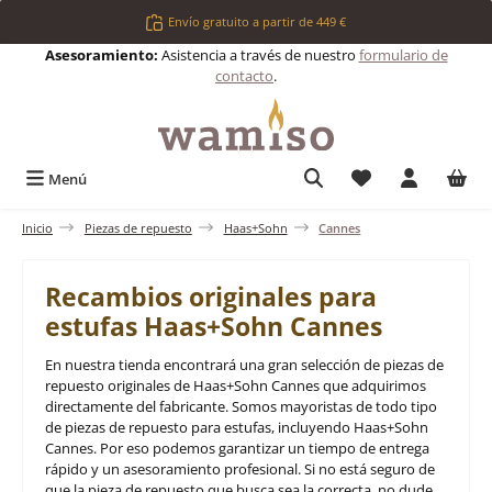
Saltar al contenido principal
Envío gratuito a partir de 449 €
Asesoramiento:
Asistencia a través de nuestro
formulario de
contacto
.
Tienes 0 artículos 
Menú
Inicio
Piezas de repuesto
Haas+Sohn
Cannes
Recambios originales para
estufas Haas+Sohn Cannes
En nuestra tienda encontrará una gran selección de piezas de
repuesto originales de Haas+Sohn Cannes que adquirimos
directamente del fabricante. Somos mayoristas de todo tipo
de piezas de repuesto para estufas, incluyendo Haas+Sohn
Cannes. Por eso podemos garantizar un tiempo de entrega
rápido y un asesoramiento profesional. Si no está seguro de
que la pieza de repuesto que busca sea la correcta, no dude