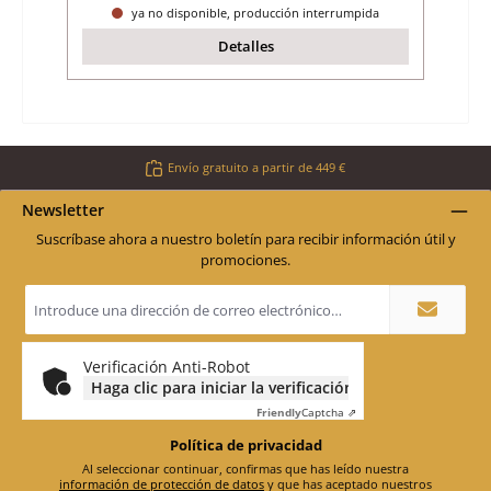
ya no disponible, producción interrumpida
Detalles
Envío gratuito a partir de 449 €
Newsletter
Suscríbase ahora a nuestro boletín para recibir información útil y
promociones.
Dirección
de
correo
electrónico
*
Verificación Anti-Robot
Haga clic para iniciar la verificación
Friendly
Captcha ⇗
Política de privacidad
Al seleccionar continuar, confirmas que has leído nuestra
información de protección de datos
y que has aceptado nuestros