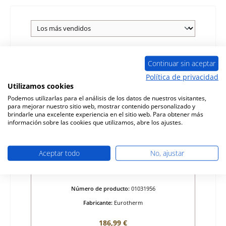
Agotado
Continuar sin aceptar
Política de privacidad
Utilizamos cookies
Podemos utilizarlas para el análisis de los datos de nuestros visitantes,
para mejorar nuestro sitio web, mostrar contenido personalizado y
brindarle una excelente experiencia en el sitio web. Para obtener más
información sobre las cookies que utilizamos, abre los ajustes.
Aceptar todo
No, ajustar
Eurotherm Lausanne vidrio de
visualización
Número de producto:
01031956
Fabricante:
Eurotherm
Precio normal:
186,99 €