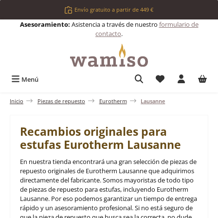
Saltar al contenido principal
Envío gratuito a partir de 449 €
Asesoramiento:
Asistencia a través de nuestro
formulario de
contacto
.
Tienes 0 artículos 
Menú
Inicio
Piezas de repuesto
Eurotherm
Lausanne
Recambios originales para
estufas Eurotherm Lausanne
En nuestra tienda encontrará una gran selección de piezas de
repuesto originales de Eurotherm Lausanne que adquirimos
directamente del fabricante. Somos mayoristas de todo tipo
de piezas de repuesto para estufas, incluyendo Eurotherm
Lausanne. Por eso podemos garantizar un tiempo de entrega
rápido y un asesoramiento profesional. Si no está seguro de
que la pieza de repuesto que busca sea la correcta, no dude