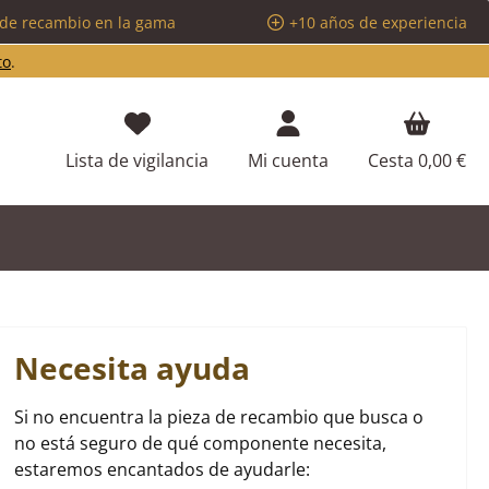
 de recambio en la gama
+10 años de experiencia
to
.
Tienes 0 artículos en tu lista de d
Lista de vigilancia
Mi cuenta
Cesta
0,00 €
Necesita ayuda
Si no encuentra la pieza de recambio que busca o
no está seguro de qué componente necesita,
estaremos encantados de ayudarle: