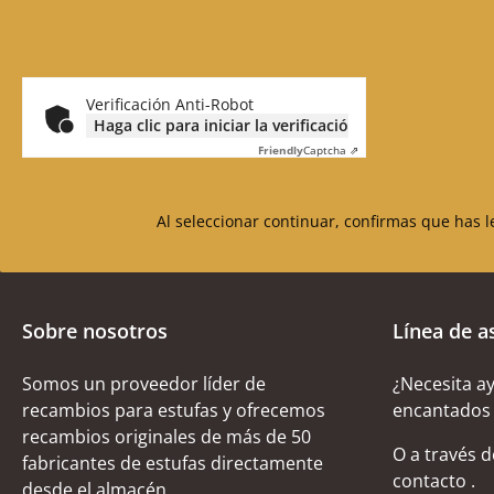
Verificación Anti-Robot
Haga clic para iniciar la verificación
Friendly
Captcha ⇗
Al seleccionar continuar, confirmas que has 
Sobre nosotros
Línea de a
Somos un proveedor líder de
¿Necesita a
recambios para estufas y ofrecemos
encantados 
recambios originales de más de 50
O a través 
fabricantes de estufas directamente
contacto
.
desde el almacén.