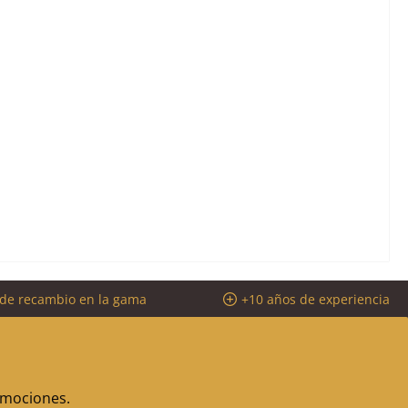
 de recambio en la gama
+10 años de experiencia
romociones.