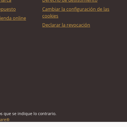
marca
Derecho de desistimiento
epuesto
Cambiar la configuración de las
cookies
ienda online
Declarar la revocación
édito
s que se indique lo contrario.
are®