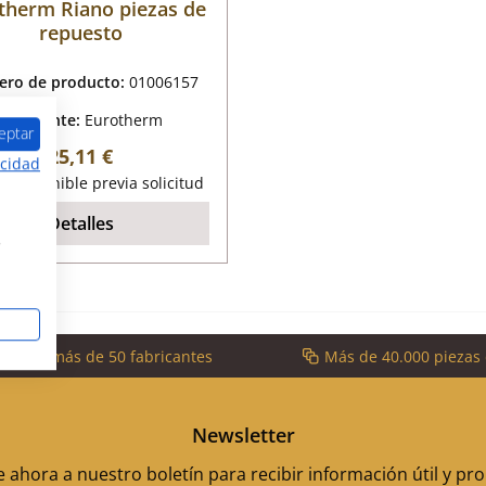
therm Riano piezas de
repuesto
ro de producto:
01006157
Fabricante:
Eurotherm
eptar
Precio normal:
25,11 €
acidad
o disponible previa solicitud
Detalles
s
cios de más de 50 fabricantes
Más de 40.000 piezas
Newsletter
 ahora a nuestro boletín para recibir información útil y p