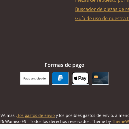
Piezas de repuesto por 
Buscador de piezas de r
Guía de uso de nuestra t
Formas de pago
Pago anticipado
PayPal
Apple Pay
Tarjeta de cr
l IVA más
, los gastos de envío
y los posibles gastos de envío, a meno
26 Wamiso ES - Todos los derechos reservados. Theme by
ThemeW