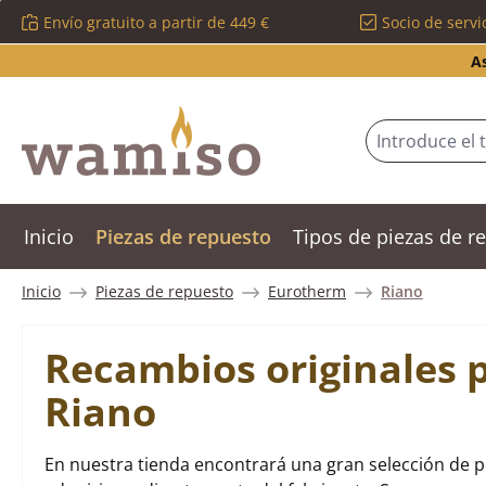
Envío gratuito a partir de 449 €
Socio de servi
tar al contenido principal
Saltar a la búsqueda
Saltar a la navegación principal
A
Inicio
Piezas de repuesto
Tipos de piezas de 
Inicio
Piezas de repuesto
Eurotherm
Riano
Recambios originales 
Riano
En nuestra tienda encontrará una gran selección de 