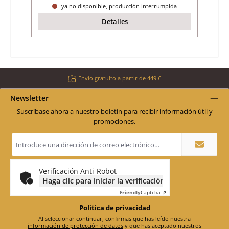
ya no disponible, producción interrumpida
Detalles
Envío gratuito a partir de 449 €
Newsletter
Suscríbase ahora a nuestro boletín para recibir información útil y
promociones.
Dirección
de
correo
electrónico
*
Verificación Anti-Robot
Haga clic para iniciar la verificación
Friendly
Captcha ⇗
Política de privacidad
Al seleccionar continuar, confirmas que has leído nuestra
información de protección de datos
y que has aceptado nuestros