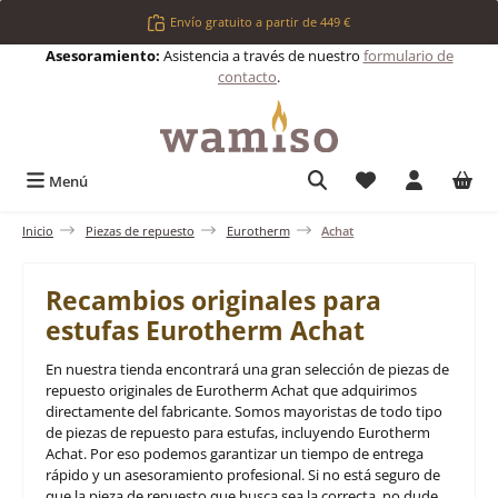
Saltar al contenido principal
Envío gratuito a partir de 449 €
Asesoramiento:
Asistencia a través de nuestro
formulario de
contacto
.
Tienes 0 artículos 
Menú
Inicio
Piezas de repuesto
Eurotherm
Achat
Recambios originales para
estufas Eurotherm Achat
En nuestra tienda encontrará una gran selección de piezas de
repuesto originales de Eurotherm Achat que adquirimos
directamente del fabricante. Somos mayoristas de todo tipo
de piezas de repuesto para estufas, incluyendo Eurotherm
Achat. Por eso podemos garantizar un tiempo de entrega
rápido y un asesoramiento profesional. Si no está seguro de
que la pieza de repuesto que busca sea la correcta, no dude