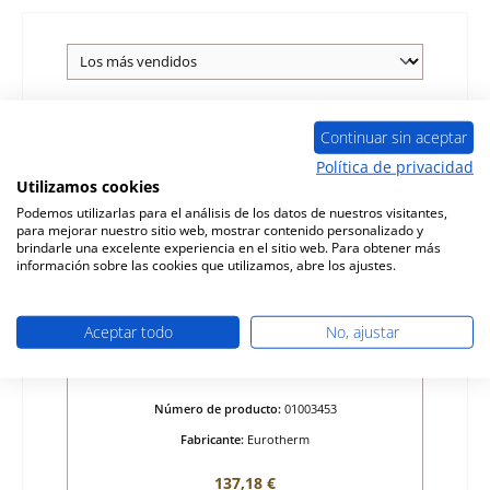
Agotado
Continuar sin aceptar
Política de privacidad
Utilizamos cookies
Podemos utilizarlas para el análisis de los datos de nuestros visitantes,
para mejorar nuestro sitio web, mostrar contenido personalizado y
brindarle una excelente experiencia en el sitio web. Para obtener más
información sobre las cookies que utilizamos, abre los ajustes.
Aceptar todo
No, ajustar
Eurotherm Achat rejilla de ceniza
Número de producto:
01003453
Fabricante:
Eurotherm
Precio normal:
137,18 €