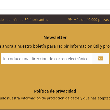
cios de más de 50 fabricantes
Más de 40.000 piezas
Newsletter
 ahora a nuestro boletín para recibir información útil y p
Dirección
de
correo
electrónico
*
Política de privacidad
leído nuestra
información de protección de datos
y que has acepta