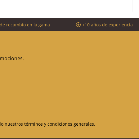
 de recambio en la gama
+10 años de experiencia
romociones.
do nuestros
términos y condiciones generales
.