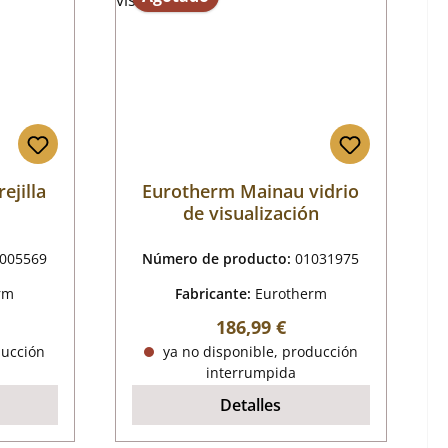
ejilla
Eurotherm Mainau vidrio
de visualización
005569
Número de producto:
01031975
rm
Fabricante:
Eurotherm
al:
Precio normal:
186,99 €
ducción
ya no disponible, producción
interrumpida
Detalles