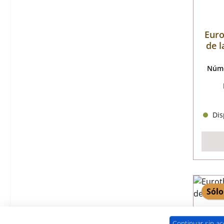
Euro
de l
Núme
Disp
Sólo
Continuar sin ac