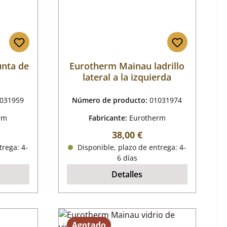
unta de
Eurotherm Mainau ladrillo
lateral a la izquierda
031959
Número de producto:
01031974
rm
Fabricante:
Eurotherm
mal:
Precio normal:
38,00 €
trega: 4-
Disponible, plazo de entrega: 4-
6 días
Detalles
Agotado