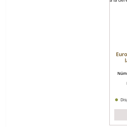
Euro
Núme
Disp