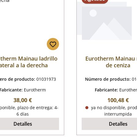
therm Mainau ladrillo
Eurotherm Mainau r
lateral a la derecha
de ceniza
ro de producto:
01031973
Número de producto:
01
Fabricante:
Eurotherm
Fabricante:
Eurothe
Precio normal:
Precio norm
38,00 €
100,48 €
onible, plazo de entrega: 4-
ya no disponible, pro
6 días
interrumpida
Detalles
Detalles