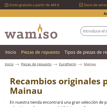
Envío gratuito a partir de 449 €
Socio de servi
tar al contenido principal
Saltar a la búsqueda
Saltar a la navegación principal
A
Inicio
Piezas de repuesto
Tipos de piezas de 
Inicio
Piezas de repuesto
Eurotherm
Mainau
Recambios originales 
Mainau
En nuestra tienda encontrará una gran selección de 