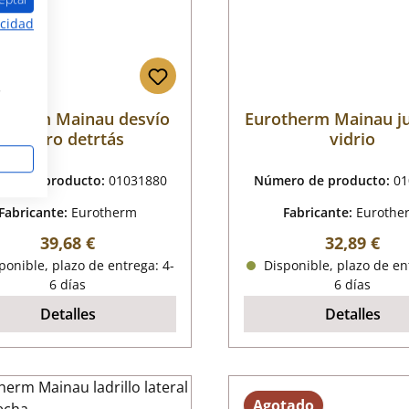
acidad
s
otherm Mainau desvío
Eurotherm Mainau j
de tiro detrtás
vidrio
ro de producto:
01031880
Número de producto:
01
Fabricante:
Eurotherm
Fabricante:
Eurothe
Precio normal:
Precio nor
39,68 €
32,89 €
onible, plazo de entrega: 4-
Disponible, plazo de en
6 días
6 días
Detalles
Detalles
Agotado