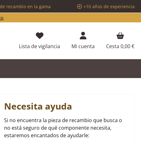
 de recambio en la gama
+10 años de experiencia
to
.
Tienes 0 artículos en tu lista de d
Lista de vigilancia
Mi cuenta
Cesta
0,00 €
Necesita ayuda
Si no encuentra la pieza de recambio que busca o
no está seguro de qué componente necesita,
estaremos encantados de ayudarle: