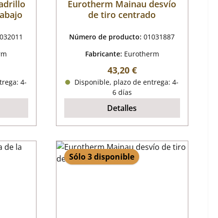
drillo
Eurotherm Mainau desvío
 abajo
de tiro centrado
032011
Número de producto:
01031887
rm
Fabricante:
Eurotherm
mal:
Precio normal:
43,20 €
trega: 4-
Disponible, plazo de entrega: 4-
6 días
Detalles
Sólo 3 disponible