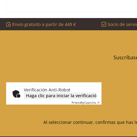
Envío gratuito a partir de 449 €
Socio de servi
Suscríbase
Verificación Anti-Robot
Haga clic para iniciar la verificación
Friendly
Captcha ⇗
Al seleccionar continuar, confirmas que has 