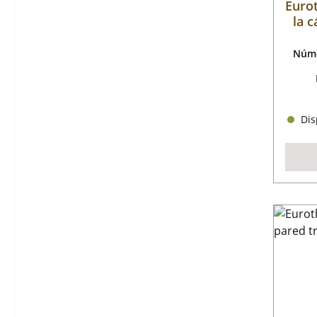
Euro
la 
Núme
Disp