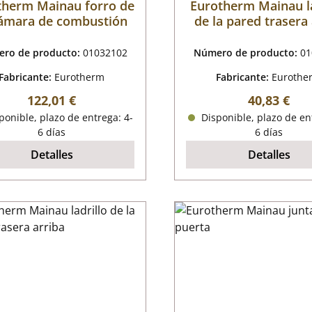
therm Mainau forro de
Eurotherm Mainau la
cámara de combustión
de la pared trasera
ro de producto:
01032102
Número de producto:
01
Fabricante:
Eurotherm
Fabricante:
Eurothe
Precio normal:
Precio nor
122,01 €
40,83 €
onible, plazo de entrega: 4-
Disponible, plazo de en
6 días
6 días
Detalles
Detalles