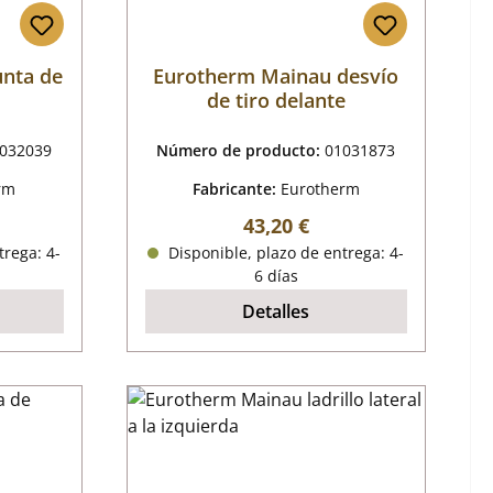
unta de
Eurotherm Mainau desvío
de tiro delante
032039
Número de producto:
01031873
rm
Fabricante:
Eurotherm
mal:
Precio normal:
43,20 €
trega: 4-
Disponible, plazo de entrega: 4-
6 días
Detalles