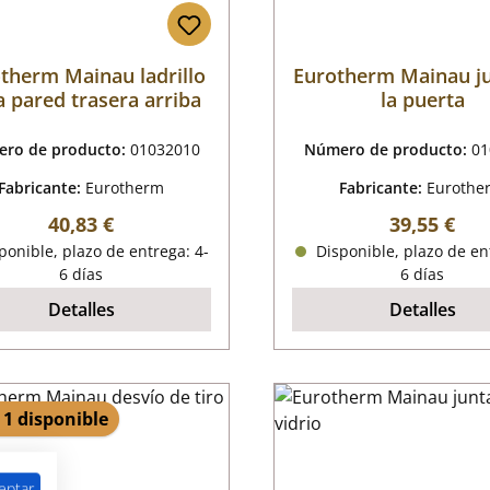
therm Mainau ladrillo
Eurotherm Mainau j
a pared trasera arriba
la puerta
ro de producto:
01032010
Número de producto:
01
Fabricante:
Eurotherm
Fabricante:
Eurothe
Precio normal:
Precio nor
40,83 €
39,55 €
onible, plazo de entrega: 4-
Disponible, plazo de en
6 días
6 días
Detalles
Detalles
 1 disponible
eptar