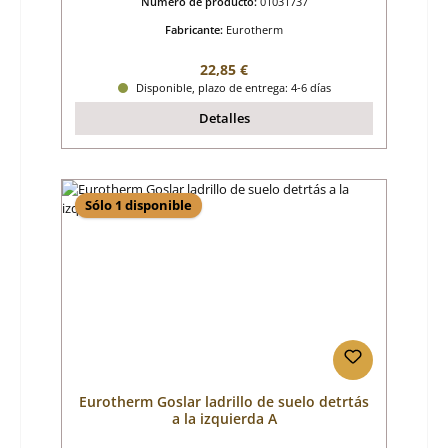
Número de producto:
01031737
Fabricante:
Eurotherm
Precio normal:
22,85 €
Disponible, plazo de entrega: 4-6 días
Detalles
Sólo 1 disponible
Eurotherm Goslar ladrillo de suelo detrtás
a la izquierda A