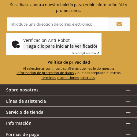
Suscríbase ahora a nuestro boletín para recibir información útil y
promociones.
Dirección
de
correo
electrónico
*
Verificación Anti-Robot
Haga clic para iniciar la verificación
Friendly
Captcha ⇗
Política de privacidad
Al seleccionar continuar, confirmas que has leído nuestra
información de protección de datos
y que has aceptado nuestros
términos y condiciones generales
.
Sobre nosotros
Línea de asistencia
Servicio de tienda
Información
Formas de pago