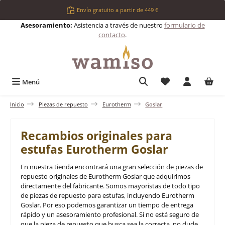
Saltar al contenido principal
Envío gratuito a partir de 449 €
Asesoramiento:
Asistencia a través de nuestro
formulario de
contacto
.
Tienes 0 artículos 
Menú
Inicio
Piezas de repuesto
Eurotherm
Goslar
Recambios originales para
estufas Eurotherm Goslar
En nuestra tienda encontrará una gran selección de piezas de
repuesto originales de Eurotherm Goslar que adquirimos
directamente del fabricante. Somos mayoristas de todo tipo
de piezas de repuesto para estufas, incluyendo Eurotherm
Goslar. Por eso podemos garantizar un tiempo de entrega
rápido y un asesoramiento profesional. Si no está seguro de
que la pieza de repuesto que busca sea la correcta, no dude