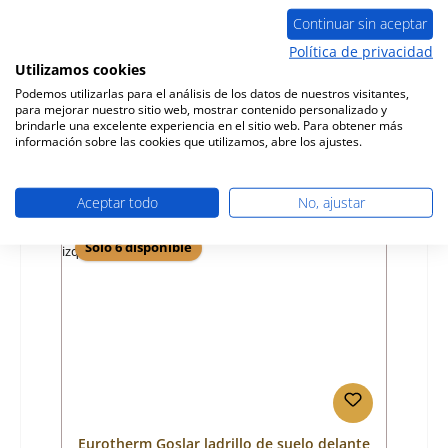
a la derecha B
Continuar sin aceptar
Número de producto:
01031785
Política de privacidad
Utilizamos cookies
Fabricante:
Eurotherm
Podemos utilizarlas para el análisis de los datos de nuestros visitantes,
para mejorar nuestro sitio web, mostrar contenido personalizado y
Precio normal:
25,11 €
brindarle una excelente experiencia en el sitio web. Para obtener más
Disponible, plazo de entrega: 4-6 días
información sobre las cookies que utilizamos, abre los ajustes.
Detalles
Aceptar todo
No, ajustar
Sólo 6 disponible
Eurotherm Goslar ladrillo de suelo delante