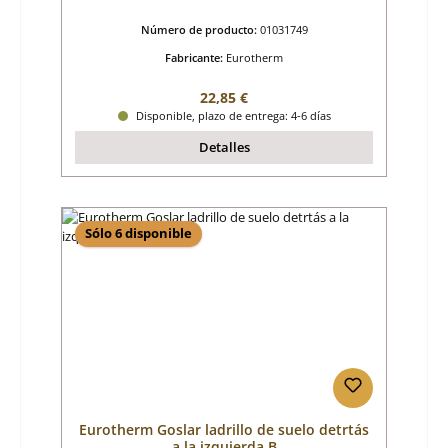
Número de producto:
01031749
Fabricante:
Eurotherm
Precio normal:
22,85 €
Disponible, plazo de entrega: 4-6 días
Detalles
Sólo 6 disponible
Eurotherm Goslar ladrillo de suelo detrtás
a la izquierda B