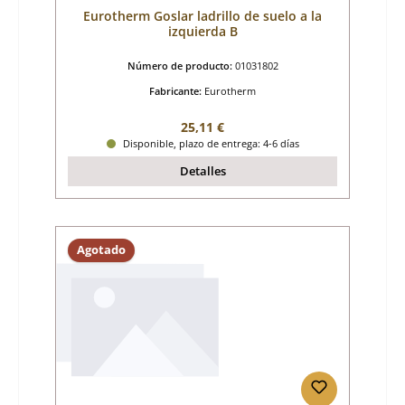
Eurotherm Goslar ladrillo de suelo a la
izquierda B
Número de producto:
01031802
Fabricante:
Eurotherm
Precio normal:
25,11 €
Disponible, plazo de entrega: 4-6 días
Detalles
Agotado