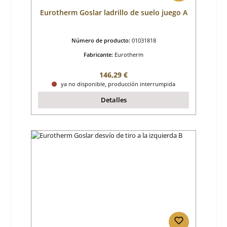
Eurotherm Goslar ladrillo de suelo juego A
Número de producto:
01031818
Fabricante:
Eurotherm
Precio normal:
146,29 €
ya no disponible, producción interrumpida
Detalles