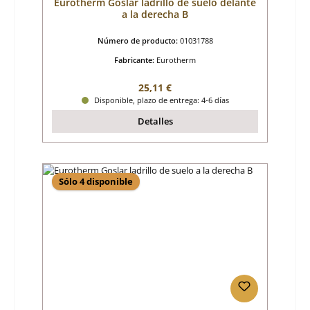
Eurotherm Goslar ladrillo de suelo delante
a la derecha B
Número de producto:
01031788
Fabricante:
Eurotherm
Precio normal:
25,11 €
Disponible, plazo de entrega: 4-6 días
Detalles
Sólo 4 disponible