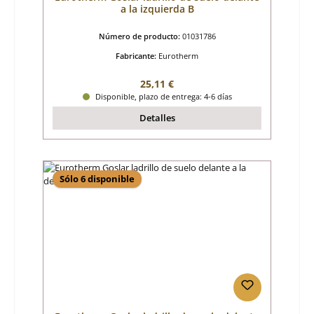
a la izquierda B
Número de producto:
01031786
Fabricante:
Eurotherm
Precio normal:
25,11 €
Disponible, plazo de entrega: 4-6 días
Detalles
Sólo 6 disponible