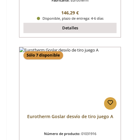
Fabricante:
Eurotherm
Precio normal:
146,29 €
Disponible, plazo de entrega: 4-6 días
Detalles
Sólo 7 disponible
Eurotherm Goslar desvío de tiro juego A
Número de producto:
01031916