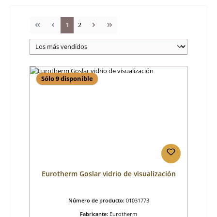
Página
Página
1
2
Sólo 9 disponible
Eurotherm Goslar vidrio de visualización
Número de producto:
01031773
Fabricante:
Eurotherm