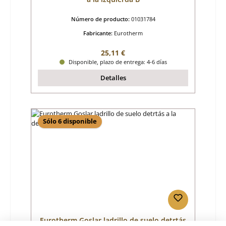
Número de producto:
01031784
Fabricante:
Eurotherm
Precio normal:
25,11 €
Disponible, plazo de entrega: 4-6 días
Detalles
Sólo 6 disponible
Eurotherm Goslar ladrillo de suelo detrtás