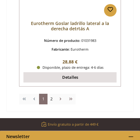
Eurotherm Goslar ladrillo lateral a la
derecha detrtás A
Número de producto:
01031983
Fabricante:
Eurotherm
Precio normal:
28,88 €
Disponible, plazo de entrega: 4-6 días
Detalles
Página
Página
1
2
Envío gratuito a partir de 449 €
Newsletter