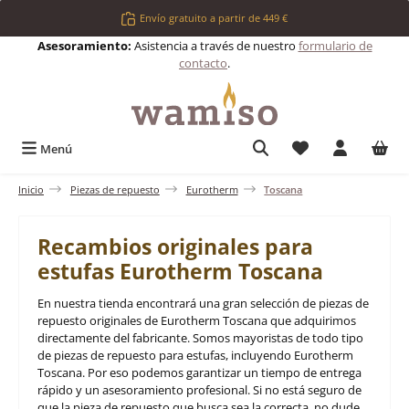
Saltar al contenido principal
Envío gratuito a partir de 449 €
Asesoramiento:
Asistencia a través de nuestro
formulario de
contacto
.
Tienes 0 artículos 
Menú
Inicio
Piezas de repuesto
Eurotherm
Toscana
Recambios originales para
estufas Eurotherm Toscana
En nuestra tienda encontrará una gran selección de piezas de
repuesto originales de Eurotherm Toscana que adquirimos
directamente del fabricante. Somos mayoristas de todo tipo
de piezas de repuesto para estufas, incluyendo Eurotherm
Toscana. Por eso podemos garantizar un tiempo de entrega
rápido y un asesoramiento profesional. Si no está seguro de
que la pieza de repuesto que busca sea la correcta, no dude