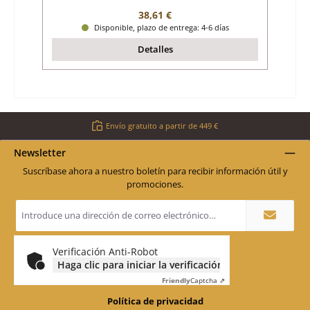
Precio normal:
38,61 €
Disponible, plazo de entrega: 4-6 días
Detalles
Envío gratuito a partir de 449 €
Newsletter
Suscríbase ahora a nuestro boletín para recibir información útil y
promociones.
Dirección
de
correo
electrónico
*
Verificación Anti-Robot
Haga clic para iniciar la verificación
Friendly
Captcha ⇗
Política de privacidad