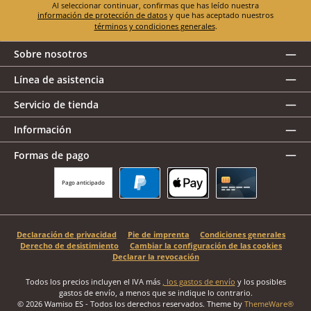
Al seleccionar continuar, confirmas que has leído nuestra
información de protección de datos
y que has aceptado nuestros
términos y condiciones generales
.
Sobre nosotros
Línea de asistencia
Servicio de tienda
Información
Formas de pago
Pago anticipado
PayPal
Apple Pay
Tarjeta de crédito
Declaración de privacidad
Pie de imprenta
Condiciones generales
Derecho de desistimiento
Cambiar la configuración de las cookies
Declarar la revocación
Todos los precios incluyen el IVA más
, los gastos de envío
y los posibles
gastos de envío, a menos que se indique lo contrario.
© 2026 Wamiso ES - Todos los derechos reservados. Theme by
ThemeWare®