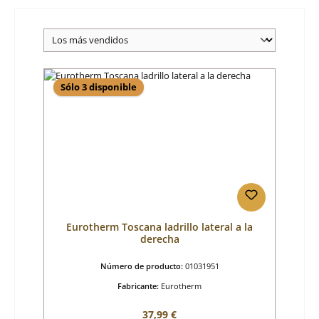
Sólo 3 disponible
Eurotherm Toscana ladrillo lateral a la
derecha
Número de producto:
01031951
Fabricante:
Eurotherm
Precio normal:
37,99 €