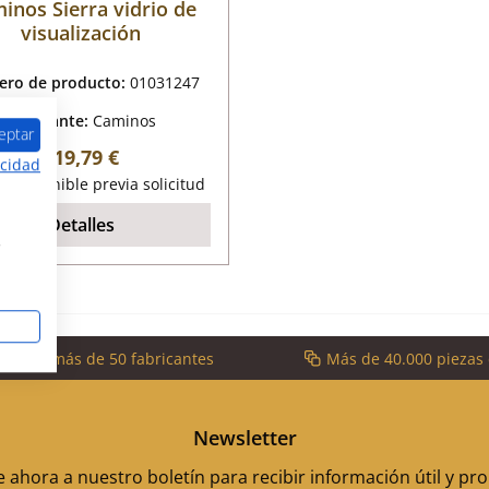
inos Sierra vidrio de
visualización
ro de producto:
01031247
Fabricante:
Caminos
eptar
Precio normal:
119,79 €
acidad
o disponible previa solicitud
Detalles
s
cios de más de 50 fabricantes
Más de 40.000 piezas
Newsletter
 ahora a nuestro boletín para recibir información útil y p