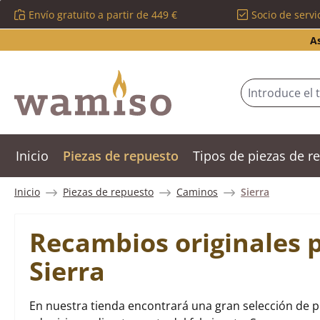
Envío gratuito a partir de 449 €
Socio de servi
tar al contenido principal
Saltar a la búsqueda
Saltar a la navegación principal
A
Inicio
Piezas de repuesto
Tipos de piezas de 
Inicio
Piezas de repuesto
Caminos
Sierra
Recambios originales 
Sierra
En nuestra tienda encontrará una gran selección de p