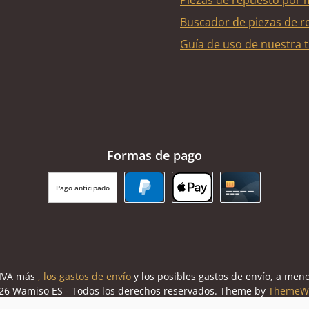
Piezas de repuesto por 
Buscador de piezas de r
Guía de uso de nuestra t
Formas de pago
Pago anticipado
PayPal
Apple Pay
Tarjeta de cr
l IVA más
, los gastos de envío
y los posibles gastos de envío, a meno
26 Wamiso ES - Todos los derechos reservados. Theme by
ThemeW