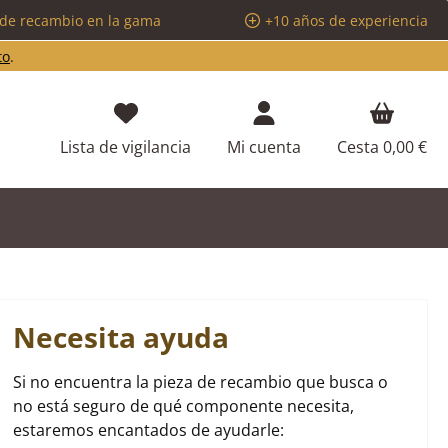
 de recambio en la gama
+10 años de experiencia
to
.
Tienes 0 artículos en tu lista de d
Lista de vigilancia
Mi cuenta
Cesta
0,00 €
Necesita ayuda
Si no encuentra la pieza de recambio que busca o
no está seguro de qué componente necesita,
estaremos encantados de ayudarle: