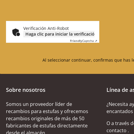
Verificación Anti-Robot
Haga clic para iniciar la verificación
Friendly
Captcha ⇗
Al seleccionar continuar, confirmas que has 
Sobre nosotros
Línea de a
Somos un proveedor líder de
¿Necesita a
recambios para estufas y ofrecemos
encantados 
recambios originales de más de 50
O a través 
fabricantes de estufas directamente
contacto
.
desde el almacén.