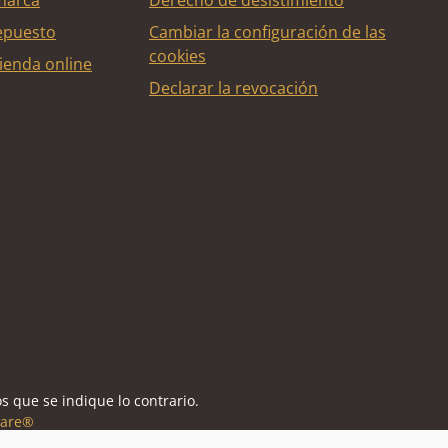
marca
Derecho de desistimiento
epuesto
Cambiar la configuración de las
cookies
ienda online
Declarar la revocación
édito
s que se indique lo contrario.
are®