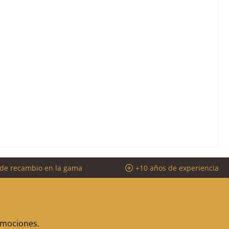
 de recambio en la gama
+10 años de experiencia
romociones.