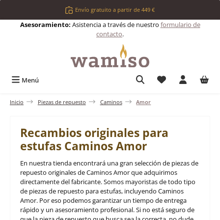
Saltar al contenido principal
Envío gratuito a partir de 449 €
Asesoramiento:
Asistencia a través de nuestro
formulario de
contacto
.
Tienes 0 artículos 
Menú
Inicio
Piezas de repuesto
Caminos
Amor
Recambios originales para
estufas Caminos Amor
En nuestra tienda encontrará una gran selección de piezas de
repuesto originales de Caminos Amor que adquirimos
directamente del fabricante. Somos mayoristas de todo tipo
de piezas de repuesto para estufas, incluyendo Caminos
Amor. Por eso podemos garantizar un tiempo de entrega
rápido y un asesoramiento profesional. Si no está seguro de
que la pieza de repuesto que busca sea la correcta, no dude