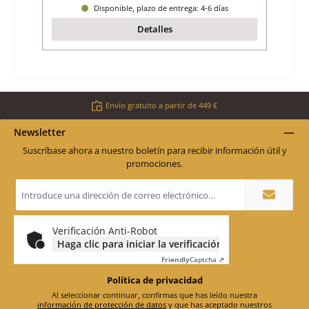
Disponible, plazo de entrega: 4-6 días
Detalles
Envío gratuito a partir de 449 €
Newsletter
Suscríbase ahora a nuestro boletín para recibir información útil y
promociones.
Dirección
de
correo
electrónico
*
Verificación Anti-Robot
Haga clic para iniciar la verificación
Friendly
Captcha ⇗
Política de privacidad
Al seleccionar continuar, confirmas que has leído nuestra
información de protección de datos
y que has aceptado nuestros