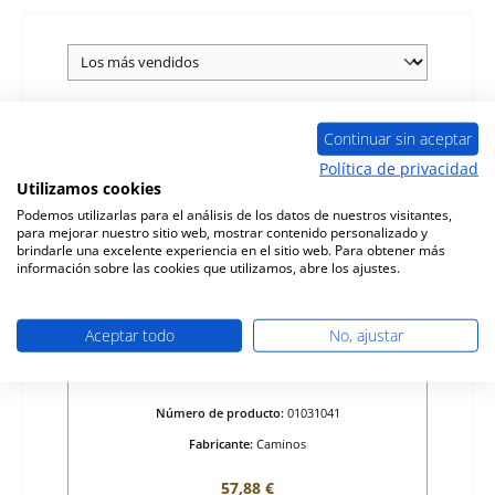
Continuar sin aceptar
Política de privacidad
Utilizamos cookies
Podemos utilizarlas para el análisis de los datos de nuestros visitantes,
para mejorar nuestro sitio web, mostrar contenido personalizado y
brindarle una excelente experiencia en el sitio web. Para obtener más
información sobre las cookies que utilizamos, abre los ajustes.
Aceptar todo
No, ajustar
Caminos Amor vidrio de visualización
Número de producto:
01031041
Fabricante:
Caminos
Precio normal:
57,88 €